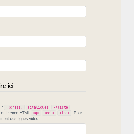
e ici
PIP
{{gras}}
{italique}
-*liste
et le code HTML
. Pour
<q>
<del>
<ins>
ement des lignes vides.