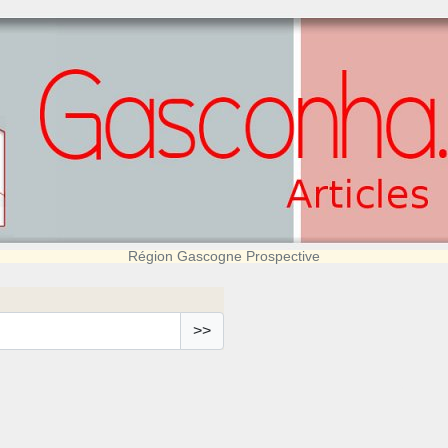
Région Gascogne Prospective
>>