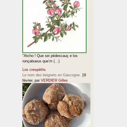
"Atcho ! Que sei pèdescauç e los
ronçabueus que’m (…)
Los crespèths.
Le nom des beignets en Gascogne.
19
février
, par
VERDIER Gilles