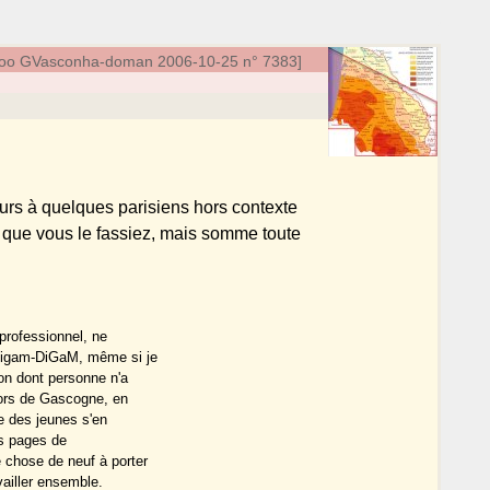
oo GVasconha-doman 2006-10-25 n° 7383]
urs à quelques parisiens hors contexte
le que vous le fassiez, mais somme toute
professionnel, ne
Ligam-DiGaM, même si je
on dont personne n'a
hors de Gascogne, en
re des jeunes s'en
les pages de
 chose de neuf à porter
ailler ensemble.