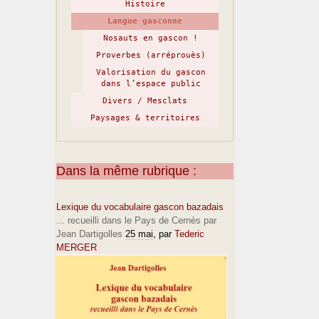
Histoire
Langue gasconne
Nosauts en gascon !
Proverbes (arréprouès)
Valorisation du gascon
dans l’espace public
Divers / Mesclats
Paysages & territoires
Dans la même rubrique :
Lexique du vocabulaire gascon bazadais
... recueilli dans le Pays de Cernès par
Jean Dartigolles
25 mai
, par
Tederic
MERGER