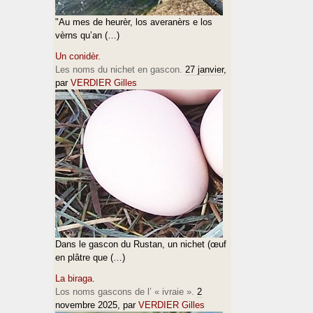
"Au mes de heurèr, los averanèrs e los
vèrns qu’an (…)
Un conidèr.
Les noms du nichet en gascon.
27 janvier
,
par
VERDIER Gilles
Dans le gascon du Rustan, un nichet (œuf
en plâtre que (…)
La biraga.
Los noms gascons de l’ « ivraie ».
2
novembre 2025
, par
VERDIER Gilles