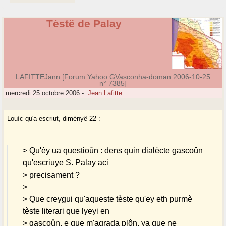
Tèstë de Palay
LAFITTEJann [Forum Yahoo GVasconha-doman 2006-10-25
n° 7385]
mercredi 25 octobre 2006
-
Jean Lafitte
Louìc qu'a escriut, diményë 22 :
> Qu'èy ua questioûn : dens quin dialècte gascoûn
qu'escriuye S. Palay aci
> precisament ?
>
> Que creygui qu'aqueste tèste qu'ey eth purmè
tèste literari que lyeyi en
> gascoûn, e que m'agrada plôn, ya que ne