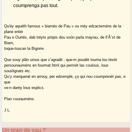
coumprenga pas tout.
Qu'éy aquéth famous « biarnés de Pau » ou mèy edzacteméns de la
plane entér
Pau e Ourtés, dab trèyts pròpis dou soûn parla mayrau, de ll’Ãˆst de
Biarn,
toque-toucan la Bigorre.
Que souy plân urous que v’agradë ; que-m poudét tourna lou tèstë
persounauméns en fourmat html qui permét las coulous, lous
souslignats etc.
Qu’y merquerat en arrouy, per edzemplë, ço qui nou coumprenét pas, e
que
ve-n darèy lous esplics.
Plan courauméns.
J.L.
Un gran de sau ?