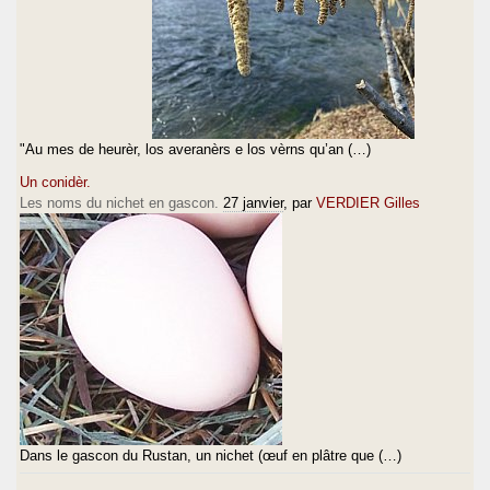
"Au mes de heurèr, los averanèrs e los vèrns qu’an (…)
Un conidèr.
Les noms du nichet en gascon.
27 janvier
, par
VERDIER Gilles
Dans le gascon du Rustan, un nichet (œuf en plâtre que (…)