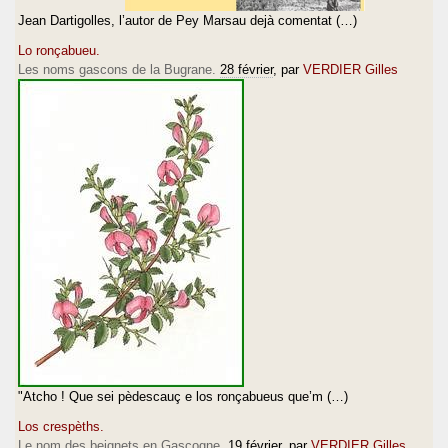
Jean Dartigolles, l’autor de Pey Marsau dejà comentat (…)
Lo ronçabueu.
Les noms gascons de la Bugrane.
28 février
, par
VERDIER Gilles
"Atcho ! Que sei pèdescauç e los ronçabueus que’m (…)
Los crespèths.
Le nom des beignets en Gascogne.
19 février
, par
VERDIER Gilles