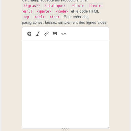
Ce champ accepte les raccourcis SPIP
{{gras}}
{italique}
-*liste
[texte-
et le code HTML
>url]
<quote>
<code>
. Pour créer des
<q>
<del>
<ins>
paragraphes, laissez simplement des lignes vides.