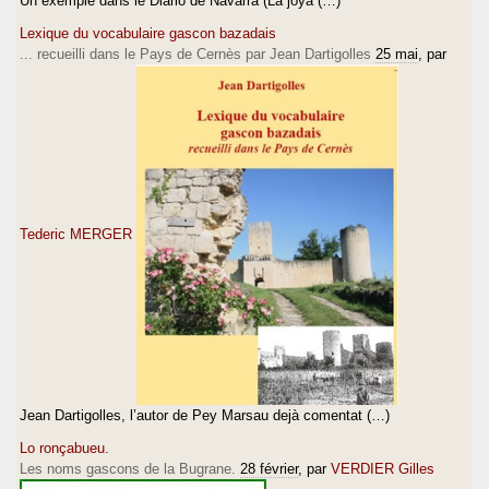
Un exemple dans le Diario de Navarra (La joya (…)
Lexique du vocabulaire gascon bazadais
... recueilli dans le Pays de Cernès par Jean Dartigolles
25 mai
, par
Tederic MERGER
Jean Dartigolles, l’autor de Pey Marsau dejà comentat (…)
Lo ronçabueu.
Les noms gascons de la Bugrane.
28 février
, par
VERDIER Gilles