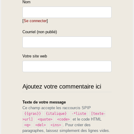
Nom
[
Se connecter
]
Courriel (non publié)
Votre site web
Ajoutez votre commentaire ici
Texte de votre message
Ce champ accepte les raccourcis SPIP
{{gras}}
{italique}
-*liste
[texte-
et le code HTML
>url]
<quote>
<code>
. Pour créer des
<q>
<del>
<ins>
paragraphes, laissez simplement des lignes vides.