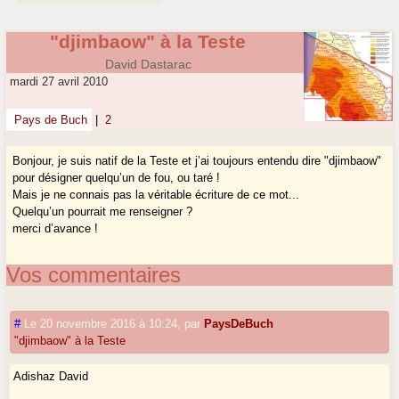
"djimbaow" à la Teste
David Dastarac
mardi 27 avril 2010
Pays de Buch
|
2
Bonjour, je suis natif de la Teste et j’ai toujours entendu dire "djimbaow"
pour désigner quelqu’un de fou, ou taré !
Mais je ne connais pas la véritable écriture de ce mot...
Quelqu’un pourrait me renseigner ?
merci d’avance !
Vos commentaires
#
Le 20 novembre 2016 à 10:24
,
par
PaysDeBuch
"djimbaow" à la Teste
Adishaz David