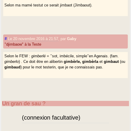
Selon ma mamé testut ce serait jimbaot (Jimbaout).
#
Le 20 novembre 2016 à 21:57
,
par
Gaby
"djimbaow" à la Teste
Selon le FEW :
gimberlé
= ’’sot, imbécile, simple’’en Agenais. (fam.
gimberlo
) . Ce doit être en alibertin
gimbèrle, gimbèrla
et
gimbaut
(ou
gimbaud
) pour le mot testerin, que je ne connaissais pas.
Un gran de sau ?
(connexion facultative)