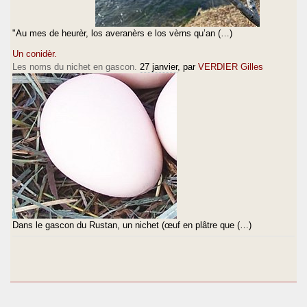
"Au mes de heurèr, los averanèrs e los vèrns qu’an (…)
Un conidèr.
Les noms du nichet en gascon.
27 janvier
, par
VERDIER Gilles
Dans le gascon du Rustan, un nichet (œuf en plâtre que (…)