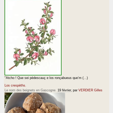
"Atcho ! Que sei pèdescauç e los ronçabueus que’m (…)
Los crespèths.
Le nom des beignets en Gascogne.
19 février
, par
VERDIER Gilles