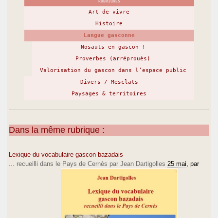
RUBRIQUES
Art de vivre
Histoire
Langue gasconne
Nosauts en gascon !
Proverbes (arréprouès)
Valorisation du gascon dans l’espace public
Divers / Mesclats
Paysages & territoires
Dans la même rubrique :
Lexique du vocabulaire gascon bazadais
... recueilli dans le Pays de Cernès par Jean Dartigolles
25 mai
, par