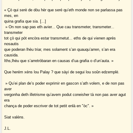
« Çò qui serè de dòu hèr que seré qu’eth monde non se parlassa pas
mes, en
quina grafia que sia. [...]
» On non sap pas eth avier... Que cau transmeter, transmeter...
transmeter
tot çò qui pòt encòra estar transmetut... eths de qui vienen après
nosautis
que poderan lhèu triar, mes solament s’an quauqu’arren, s’an era
causida.
Iths,lhèu que s’arretròbaran en causas d’ua grafia o d’un’auta. »
Que herém xéns lou Palay ? que sàyi de segui lou soûn edzemplë.
» Qu’ei plan de’s poder exprimir en gascon s’ath volem, e de non pas
aver
vergonha deth illetrisme qu’avem podut coneisher tà non pas aver agut
era
chança de poder escriver de tot petit enlà en "òc". »
Siat valéns.
J.L.