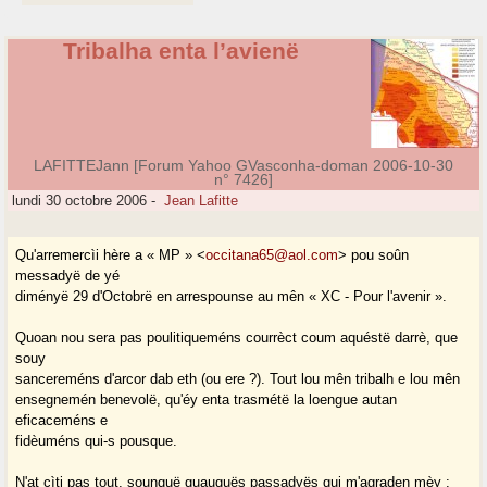
Tribalha enta l’avienë
LAFITTEJann [Forum Yahoo GVasconha-doman 2006-10-30
n° 7426]
lundi 30 octobre 2006
-
Jean Lafitte
Qu'arremercìi hère a « MP » <
occitana65@aol.com
> pou soûn
messadyë de yé
diményë 29 d'Octobrë en arrespounse au mên « XC - Pour l'avenir ».
Quoan nou sera pas poulitiqueméns courrèct coum aquéstë darrè, que
souy
sancereméns d'arcor dab eth (ou ere ?). Tout lou mên tribalh e lou mên
ensegnemén benevolë, qu'éy enta trasmétë la loengue autan
eficaceméns e
fidèuméns qui-s pousque.
N'at cìti pas tout, sounquë quauquës passadyës qui m'agraden mèy :