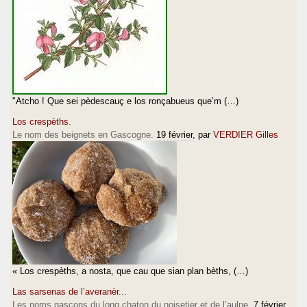
"Atcho ! Que sei pèdescauç e los ronçabueus que’m (…)
Los crespèths.
Le nom des beignets en Gascogne.
19 février
, par
VERDIER Gilles
« Los crespèths, a nosta, que cau que sian plan bèths, (…)
Las sarsenas de l’averanèr...
Les noms gascons du long chaton du noisetier et de l’aulne.
7 février
,