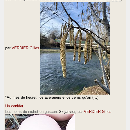
par
VERDIER Gilles
"Au mes de heurèr, los averanèrs e los vèrns qu’an (…)
Un conidèr.
Les noms du nichet en gascon.
27 janvier
, par
VERDIER Gilles