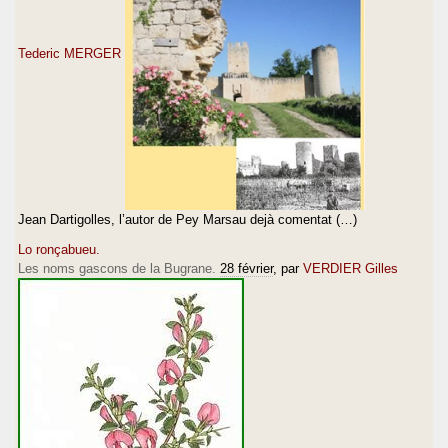
Tederic MERGER
Jean Dartigolles, l’autor de Pey Marsau dejà comentat (…)
Lo ronçabueu.
Les noms gascons de la Bugrane.
28 février
, par
VERDIER Gilles