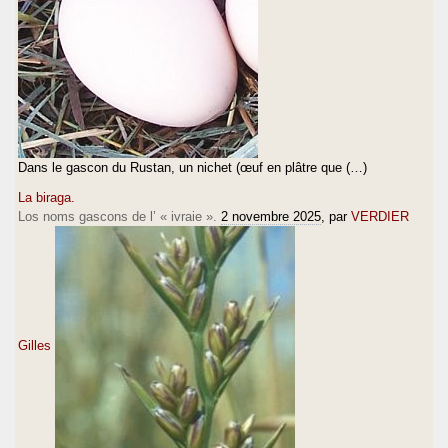
Dans le gascon du Rustan, un nichet (œuf en plâtre que (…)
La biraga.
Los noms gascons de l’ « ivraie ».
2 novembre 2025
, par
VERDIER
Gilles