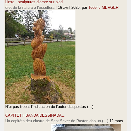
Linxe - sculptures d’arbre sur pied
dret de la natura a l’escultura !
16 avril 2025
, par
Tederic MERGER
N’èi pas trobat l’indicacion de l’autor d’aquestas (…)
CAPITETH BANDA DESSINADA…
Un capitèth deu clastre de Sent Sever de Rustan dab un (…)
12 mars