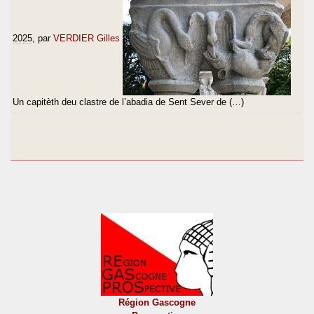
2025
, par
VERDIER Gilles
Un capitèth deu clastre de l’abadia de Sent Sever de (…)
Région Gascogne