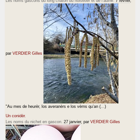
Les noms gascons du long chaton du noisetier et de l’aulne.
7 février
,
par
VERDIER Gilles
"Au mes de heurèr, los averanèrs e los vèrns qu’an (…)
Un conidèr.
Les noms du nichet en gascon.
27 janvier
, par
VERDIER Gilles