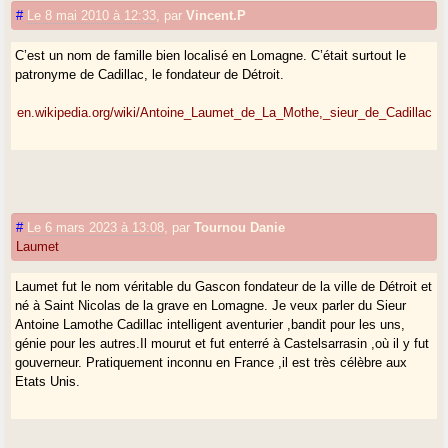
#
Le 8 mai 2010 à 12:33
,
par
Vincent.P
C’est un nom de famille bien localisé en Lomagne. C’était surtout le
patronyme de Cadillac, le fondateur de Détroit.
en.wikipedia.org/wiki/Antoine_Laumet_de_La_Mothe,_sieur_de_Cadillac
#
Le 6 mars 2023 à 13:08
,
par
Tournou Danie
Laumet
Laumet fut le nom véritable du Gascon fondateur de la ville de Détroit et
né à Saint Nicolas de la grave en Lomagne. Je veux parler du Sieur
Antoine Lamothe Cadillac intelligent aventurier ,bandit pour les uns,
génie pour les autres.Il mourut et fut enterré à Castelsarrasin ,où il y fut
gouverneur. Pratiquement inconnu en France ,il est très célèbre aux
Etats Unis.