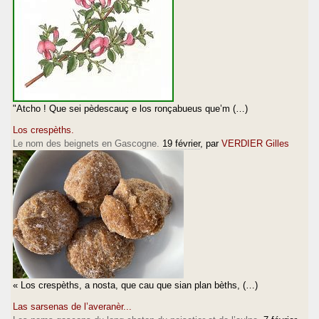
"Atcho ! Que sei pèdescauç e los ronçabueus que’m (…)
Los crespèths.
Le nom des beignets en Gascogne.
19 février
, par
VERDIER Gilles
« Los crespèths, a nosta, que cau que sian plan bèths, (…)
Las sarsenas de l’averanèr...