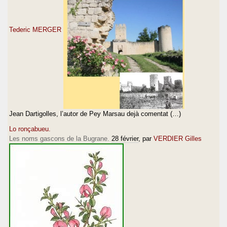
Tederic MERGER
Jean Dartigolles, l’autor de Pey Marsau dejà comentat (…)
Lo ronçabueu.
Les noms gascons de la Bugrane.
28 février
, par
VERDIER Gilles