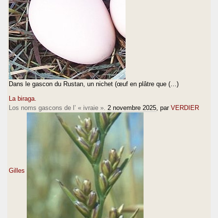
Dans le gascon du Rustan, un nichet (œuf en plâtre que (…)
La biraga.
Los noms gascons de l’ « ivraie ».
2 novembre 2025
, par
VERDIER
Gilles