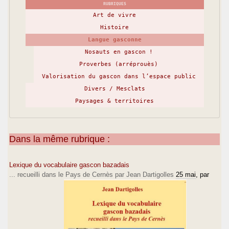
RUBRIQUES
Art de vivre
Histoire
Langue gasconne
Nosauts en gascon !
Proverbes (arréprouès)
Valorisation du gascon dans l’espace public
Divers / Mesclats
Paysages & territoires
Dans la même rubrique :
Lexique du vocabulaire gascon bazadais
... recueilli dans le Pays de Cernès par Jean Dartigolles
25 mai
, par