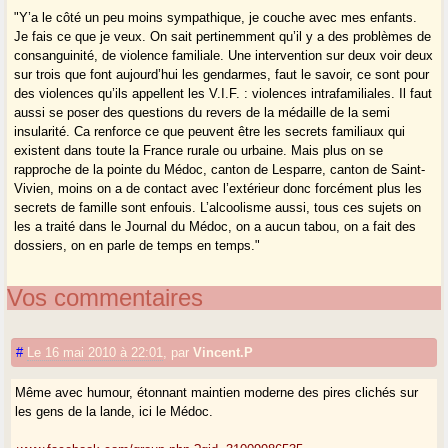
"Y’a le côté un peu moins sympathique, je couche avec mes enfants.
Je fais ce que je veux. On sait pertinemment qu’il y a des problèmes de
consanguinité, de violence familiale. Une intervention sur deux voir deux
sur trois que font aujourd’hui les gendarmes, faut le savoir, ce sont pour
des violences qu’ils appellent les V.I.F. : violences intrafamiliales. Il faut
aussi se poser des questions du revers de la médaille de la semi
insularité. Ca renforce ce que peuvent être les secrets familiaux qui
existent dans toute la France rurale ou urbaine. Mais plus on se
rapproche de la pointe du Médoc, canton de Lesparre, canton de Saint-
Vivien, moins on a de contact avec l’extérieur donc forcément plus les
secrets de famille sont enfouis. L’alcoolisme aussi, tous ces sujets on
les a traité dans le Journal du Médoc, on a aucun tabou, on a fait des
dossiers, on en parle de temps en temps."
Vos commentaires
#
Le 16 mai 2010 à 22:01
,
par
Vincent.P
Même avec humour, étonnant maintien moderne des pires clichés sur
les gens de la lande, ici le Médoc.