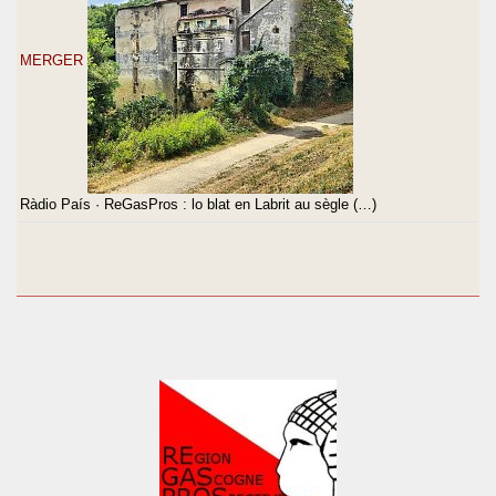
MERGER
Ràdio País · ReGasPros : lo blat en Labrit au sègle (…)