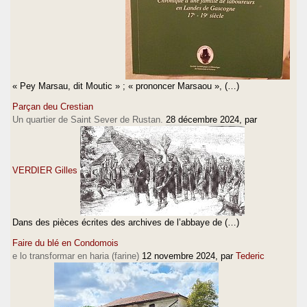
« Pey Marsau, dit Moutic » ; « prononcer Marsaou », (…)
Parçan deu Crestian
Un quartier de Saint Sever de Rustan.
28 décembre 2024
, par
VERDIER Gilles
Dans des pièces écrites des archives de l’abbaye de (…)
Faire du blé en Condomois
e lo transformar en haria (farine)
12 novembre 2024
, par
Tederic