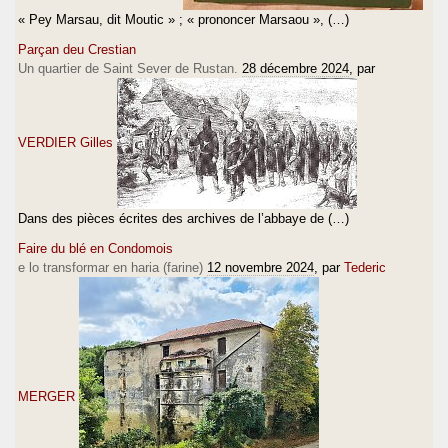
« Pey Marsau, dit Moutic » ; « prononcer Marsaou », (…)
Parçan deu Crestian
Un quartier de Saint Sever de Rustan.
28 décembre 2024
, par
VERDIER Gilles
Dans des pièces écrites des archives de l’abbaye de (…)
Faire du blé en Condomois
e lo transformar en haria (farine)
12 novembre 2024
, par
Tederic
MERGER