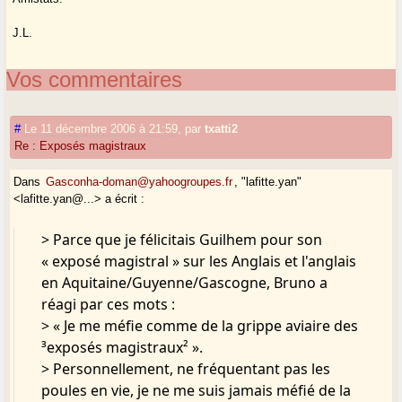
J.L.
Vos commentaires
#
Le 11 décembre 2006 à 21:59
,
par
txatti2
Re : Exposés magistraux
Dans
Gasconha-doman@yahoogroupes.fr
, "lafitte.yan"
<lafitte.yan@...> a écrit :
> Parce que je félicitais Guilhem pour son
« exposé magistral » sur les Anglais et l'anglais
en Aquitaine/Guyenne/Gascogne, Bruno a
réagi par ces mots :
> « Je me méfie comme de la grippe aviaire des
³exposés magistraux² ».
> Personnellement, ne fréquentant pas les
poules en vie, je ne me suis jamais méfié de la