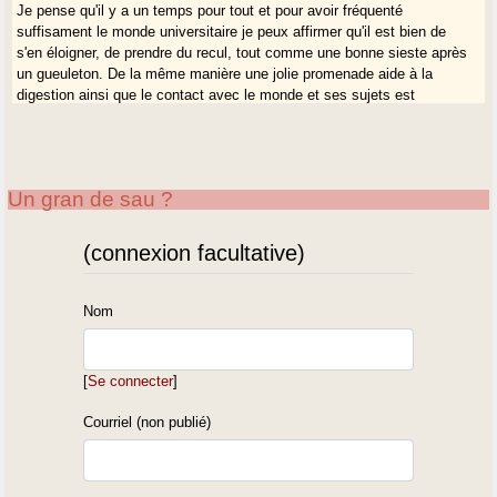
Je pense qu'il y a un temps pour tout et pour avoir fréquenté
suffisament le monde universitaire je peux affirmer qu'il est bien de
s'en éloigner, de prendre du recul, tout comme une bonne sieste après
un gueuleton. De la même manière une jolie promenade aide à la
digestion ainsi que le contact avec le monde et ses sujets est
nécessaire pour mieux revenir à la réflexion et l'abstraction de ses
sujets d'étude(s).
Le simple bon sens ne s'apprend pas, il s'entretient et se cultive au
Un gran de sau ?
contact de la réalité.
Les civilisationnistes et linguistes (de cultures et d'idiomes
vivants) le savent bien qui alternent semestre académique et séjour
(connexion facultative)
sur le terrain.
Quand vous voit-on en Gascogne, Yann ?
Nom
Je ne crois pas déformer la pensée de certains ici, en formulant le
souhait d'y partager quelque bon temps en immersion avec vous.
Et n'y voyez pas une quelconque chausse-trappe :o)
[
Se connecter
]
Amistousëments(?)/amistosament,
Courriel (non publié)
Bruno.