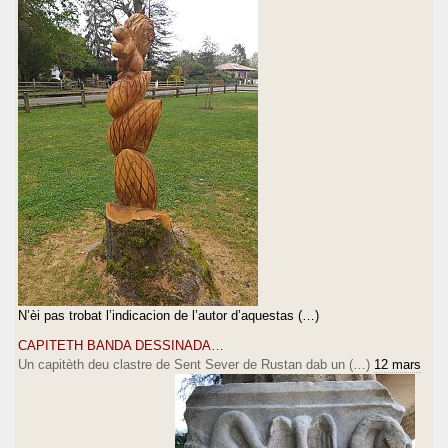
N’èi pas trobat l’indicacion de l’autor d’aquestas (…)
CAPITETH BANDA DESSINADA…
Un capitèth deu clastre de Sent Sever de Rustan dab un (…)
12 mars