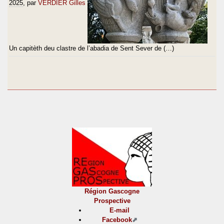
2025
, par
VERDIER Gilles
Un capitèth deu clastre de l’abadia de Sent Sever de (…)
Région Gascogne
Prospective
E-mail
Facebook