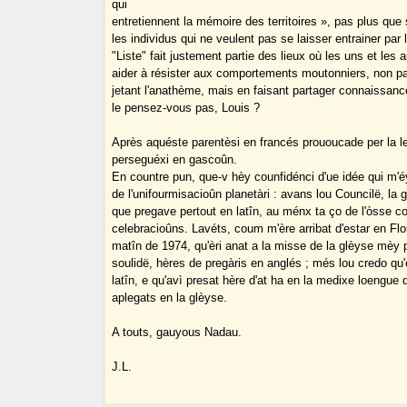
qui
entretiennent la mémoire des territoires », pas plus que 
les individus qui ne veulent pas se laisser entrainer par 
"Liste" fait justement partie des lieux où les uns et les 
aider à résister aux comportements moutonniers, non pa
jetant l'anathème, mais en faisant partager connaissanc
le pensez-vous pas, Louis ?
Après aquéste parentèsi en francés prououcade per la l
perseguéxi en gascoûn.
En countre pun, que-v hèy counfidénci d'ue idée qui m'
de l'unifourmisacioûn planetàri : avans lou Councilë, la 
que pregave pertout en latîn, au ménx ta ço de l'òsse 
celebracioûns. Lavéts, coum m'ère arribat d'estar en Fl
matîn de 1974, qu'èri anat a la misse de la glèyse mèy 
soulidë, hères de pregàris en anglés ; més lou credo qu'
latîn, e qu'avì presat hère d'at ha en la medixe loengue
aplegats en la glèyse.
A touts, gauyous Nadau.
J.L.