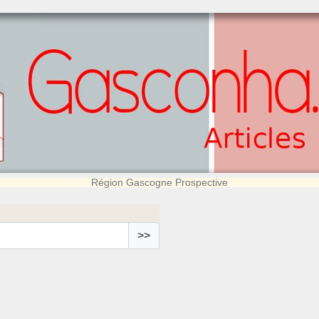
Région Gascogne Prospective
>>