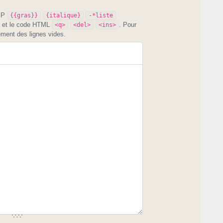
PIP
{{gras}}
{italique}
-*liste
et le code HTML
. Pour
<q>
<del>
<ins>
ement des lignes vides.