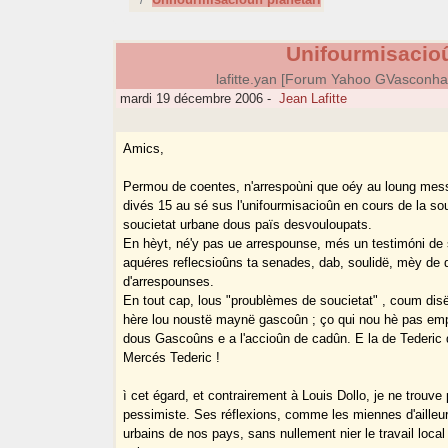
Unifourmisacioû
lafitte.yan [Forum Yahoo GVasconh
mardi 19 décembre 2006
-
Jean Lafitte
Amics,
Permou de coentes, n'arrespoùni que oéy au loung mes
divés 15 au sé sus l'unifourmisacioûn en cours de la so
soucietat urbane dous païs desvouloupats.
En hèyt, né'y pas ue arrespounse, més un testimóni de 
aquéres reflecsioûns ta senades, dab, soulidë, mèy de
d'arrespounses.
En tout cap, lous "proublèmes de soucietat" , coum di
hère lou noustë maynë gascoûn ; ço qui nou hè pas emp
dous Gascoûns e a l'accioûn de cadûn. E la de Tederic 
Mercés Tederic !
ì cet égard, et contrairement à Louis Dollo, je ne trouve
pessimiste. Ses réflexions, comme les miennes d'ailleurs
urbains de nos pays, sans nullement nier le travail loca