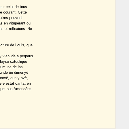
sur celui de tous
le courant. Cette
autres peuvent
s en vitupérant ou
es et réflexions. Ne
ecture de Louis, que
éy vienude a perpaus
glèyse catoulique
coumune de las
ouride ûn diményë
proxë, oun y avè,
ère estat cantat en
 que lous Americâns