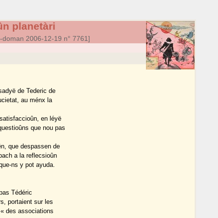
n planetàri
a-doman 2006-12-19 n° 7761]
sadyë de Tederic de
ucietat, au ménx la
satisfaccioûn, en léyë
 questioûns que nou pas
sën, que despassen de
ach a la reflecsioûn
que-ns y pot ayuda.
 pas Tédéric
, portaient sur les
l « des associations