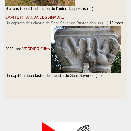
N’èi pas trobat l’indicacion de l’autor d’aquestas (…)
CAPITETH BANDA DESSINADA…
Un capitèth deu clastre de Sent Sever de Rustan dab un (…)
12 mars
2025
, par
VERDIER Gilles
Un capitèth deu clastre de l’abadia de Sent Sever de (…)