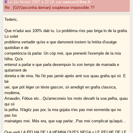
#
Le 1er février 2007 à 22:19
,
par
vascon@free.fr
Aquò dit... le gascon, IL FAUT AVANT TOUT LE PARLER, LE
Re : [G(V)asconha doman] souplesse impossible ??
CHANTER, LE FAIRE
ENTENDRE !
Tederic,
Siam hardits !
Que m'adui aus 100% dab tu. Lo problèma n'es pas briga lo de la grafia.
Tederic
Lo solet
problèma vertadèr qu'es e que damorerà tostem la hrèita d'usatge
quotidian e de
competéncia tà parlar. Un còp mei, que prenerèi l'exemple de la mia
hilha. Qu'a
entenut a parlar e que parla desempuix lo son temps de mainada e
quitament de
doneta e de nina. No l'èi pas jamèi aprés arré sus quau grafia qui sii. E
bè
uei, que pòt léger un tèxte gascon, sii arredigit en grafia classica,
modèrna,
Arnaudin, Fèbus etc...Qu'arreconeix los mots devath la soa pelha, quau
qui sii
la pelha. N'àgitz pas por, la mia gojata n'es pas mei esmerida qui no
pas los
mainatges mei. Mès era, que sap parlar...Pas mei complicat qu'aquò...
Que vedi LA PELHA DE LA HEMNA QU'ES NEGA o LE PELHE DE LE