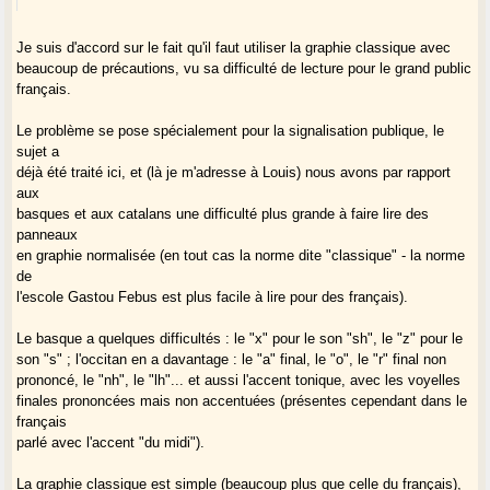
de la conquête française ?
Et croyez-vous vraiment qu'en Gascogne espagnole (Val d'Aran), on
aurait
Je suis d'accord sur le fait qu'il faut utiliser la graphie classique avec
choisi de transcrire le son "u" par "ou" ? Il n'y a quasiment qu'en
beaucoup de précautions, vu sa difficulté de lecture pour le grand public
français
français.
qu'on note "u" par "ou". Ce son est souvent noté "u" dans les autres
langues,
Le problème se pose spécialement pour la signalisation publique, le
notamment en castillan et en catalan.
sujet a
Recherchez Bousquet et Busquet dans l'annuaire espagnol, sur le chef-
déjà été traité ici, et (là je m'adresse à Louis) nous avons par rapport
lieu du
aux
Val d'Aran :
basques et aux catalans une difficulté plus grande à faire lire des
panneaux
http://blancas.qdq.com/
(provincia Lleida, municipio Vielha E Mijaran (notez la graphie officielle
en graphie normalisée (en tout cas la norme dite "classique" - la norme
en
de
gascon, quel plaisir !))...
l'escole Gastou Febus est plus facile à lire pour des français).
Vous m'en direz des nouvelles.
Le basque a quelques difficultés : le "x" pour le son "sh", le "z" pour le
Siam hardits !
son "s" ; l'occitan en a davantage : le "a" final, le "o", le "r" final non
Tederic
prononcé, le "nh", le "lh"... et aussi l'accent tonique, avec les voyelles
finales prononcées mais non accentuées (présentes cependant dans le
français
parlé avec l'accent "du midi").
La graphie classique est simple (beaucoup plus que celle du français),