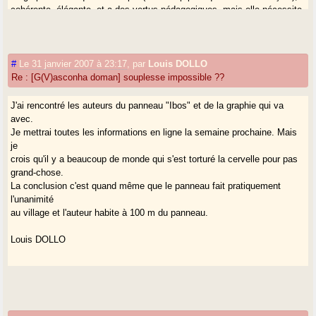
cohérente, élégante, et a des vertus pédagogiques, mais elle nécessite
un
apprentissage, qu'on peut imposer aux enfants, ou proposer (mais pas
imposer)
aux adultes.
#
Le 31 janvier 2007 à 23:17
,
par
Louis DOLLO
Dans mes activités web, j'ai été obligé d'introduire, parfois, une
Re : [G(V)asconha doman] souplesse impossible ??
graphie "bricolée" un peu plus accessible, que je nomme "franco-
gasconne"
J'ai rencontré les auteurs du panneau "Ibos" et de la graphie qui va
(mais le qualificatif n'est pas optimal, je le crains) dans les "lòcs" (
avec.
http://locs.gasconha.com
).
Je mettrai toutes les informations en ligne la semaine prochaine. Mais
Et j'accompagne le plus possible la graphie classique d'une
je
transcription "à
crois qu'il y a beaucoup de monde qui s'est torturé la cervelle pour pas
la française". Voir le "lexicòt" (
http://mots.gasconha.com
).
grand-chose.
Je ne transcris pas non plus systématiquement en graphie classique
La conclusion c'est quand même que le panneau fait pratiquement
les "grans
l'unanimité
de sau" qui sont soumis à Gasconha.com dans des graphies non
au village et l'auteur habite à 100 m du panneau.
classiques,
parfois même patoisantes, voire complètement personnelles, et j'y
Louis DOLLO
réponds
même parfois dans une graphie "franco-gasconne".
Donc, je n'admets pas qu'on m'accuse d'être un ayatollah de la graphie
classique.