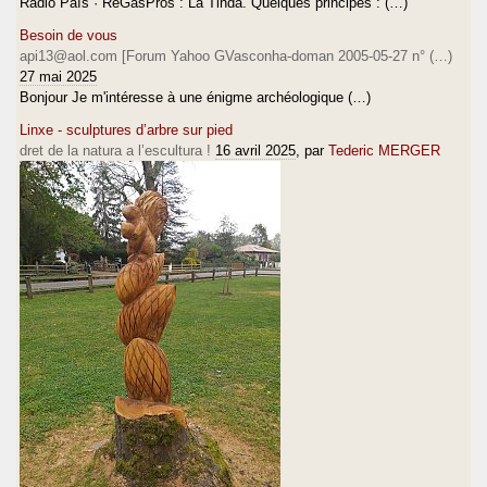
Ràdio País · ReGasPros : La Tinda. Quelques principes : (…)
Besoin de vous
api13@aol.com [Forum Yahoo GVasconha-doman 2005-05-27 n° (…)
27 mai 2025
Bonjour Je m'intéresse à une énigme archéologique (…)
Linxe - sculptures d’arbre sur pied
dret de la natura a l’escultura !
16 avril 2025
, par
Tederic MERGER