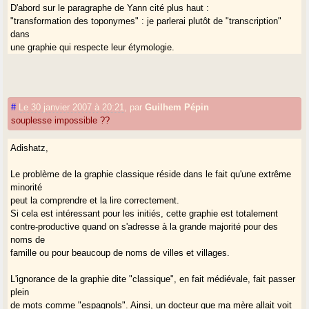
D'abord sur le paragraphe de Yann cité plus haut :
"transformation des toponymes" : je parlerai plutôt de "transcription"
dans
une graphie qui respecte leur étymologie.
Exemple :
"Château Méjean"
http://gasconha.com/index.php?tipdoc=locs&mot=m%E9jean
L'orthographe "Méjean" n'a aucune justification. Il s'agit de
#
Le 30 janvier 2007 à 20:21
,
par
Guilhem Pépin
l'adjectif "mejan" (moyen) et la graphie "Méjean" est influencée par
souplesse impossible ??
erreur
par le prénom Jean.
Adishatz,
Expliquer l'erreur me parait faire partie des missions de Gasconha.com.
Proposer "Castèth Mejan" est une démarche d'affirmation gasconne, qui
Le problème de la graphie classique réside dans le fait qu'une extrême
est au
minorité
coeur de Gasconha.com.
peut la comprendre et la lire correctement.
IL S'AGIT DE PROPOSER ET NON PAS D'IMPOSER : je suis
Si cela est intéressant pour les initiés, cette graphie est totalement
démocrate : les paroles de
contre-productive quand on s'adresse à la grande majorité pour des
Yann suggèrent le contraire, et c'est une accusation gravissime.
noms de
famille ou pour beaucoup de noms de villes et villages.
Respecter un nom, c'est d'abord l'expliquer, expliquer aussi que sa
graphie,
L'ignorance de la graphie dite "classique", en fait médiévale, fait passer
même officielle, peut être fondée sur une erreur.
plein
Ce n'est en rien manquer de respect à la personne qui le porte, ou aux
de mots comme "espagnols". Ainsi, un docteur que ma mère allait voit