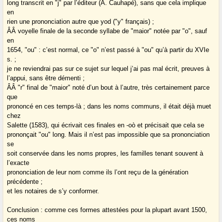
long transcrit en "j" par l’éditeur (A. Cauhapé), sans que cela implique
en
rien une prononciation autre que yod ("y" français) ;
Â­Â voyelle finale de la seconde syllabe de "maior" notée par "o", sauf
en
1654, "ou" : c’est normal, ce "o" n’est passé à "ou" qu’à partir du XVIe
s. ;
je ne reviendrai pas sur ce sujet sur lequel j’ai pas mal écrit, preuves à
l’appui, sans être démenti ;
Â­Â "r" final de "maior" noté d’un bout à l’autre, très certainement parce
que
prononcé en ces temps-là ; dans les noms communs, il était déjà muet
chez
Salette (1583), qui écrivait ces finales en -oò et précisait que cela se
prononçait "ou" long. Mais il n’est pas impossible que sa prononciation
se
soit conservée dans les noms propres, les familles tenant souvent à
l’exacte
prononciation de leur nom comme ils l’ont reçu de la génération
précédente ;
et les notaires de s’y conformer.
Conclusion : comme ces formes attestées pour la plupart avant 1500,
ces noms