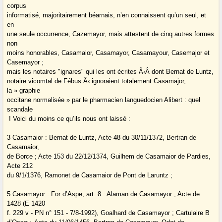
corpus
informatisé, majoritairement béarnais, n’en connaissent qu’un seul, et
en
une seule occurrence, Cazemayor, mais attestent de cinq autres formes
non
moins honorables, Casamaior, Casamayor, Casamayour, Casemajor et
Casemayor ;
mais les notaires "ignares" qui les ont écrites Â‹Â dont Bernat de Luntz,
notaire vicomtal de Fébus Â‹ ignoraient totalement Casamajor,
la » graphie
occitane normalisée » par le pharmacien languedocien Alibert : quel
scandale
! Voici du moins ce qu’ils nous ont laissé :
3 Casamaior : Bernat de Luntz, Acte 48 du 30/11/1372, Bertran de
Casamaior,
de Borce ; Acte 153 du 22/12/1374, Guilhem de Casamaior de Pardies,
Acte 212
du 9/1/1376, Ramonet de Casamaior de Pont de Laruntz ;
5 Casamayor : For d’Aspe, art. 8 : Alaman de Casamayor ; Acte de
1428 (E 1420
f. 229 v - PN n° 151 - 7/8-1992), Goalhard de Casamayor ; Cartulaire B