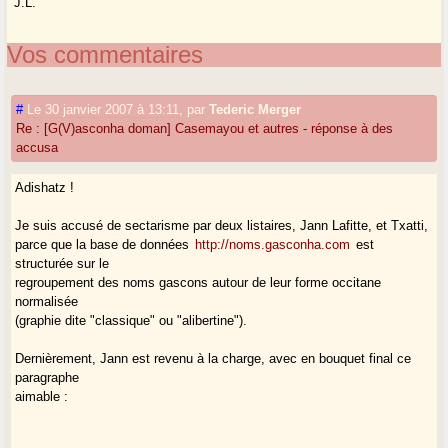
J.L.
Vos commentaires
#
Le 30 janvier 2007 à 13:11
,
par
Tederic Merger
Re : [G(V)asconha doman] Casemayou et autres - réponse à des
accusa
Adishatz !
Je suis accusé de sectarisme par deux listaires, Jann Lafitte, et Txatti,
parce que la base de données
http://noms.gasconha.com
est
structurée sur le
regroupement des noms gascons autour de leur forme occitane
normalisée
(graphie dite "classique" ou "alibertine").
Dernièrement, Jann est revenu à la charge, avec en bouquet final ce
paragraphe
aimable :