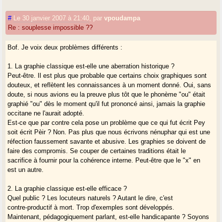
prise
de pouvoir !
#
Le 30 janvier 2007 à 21:40
,
par
vpoudampa
J'assume : je souhaite que les gascons reprennent le pouvoir sur leur
Re : souplesse impossible ??
territoire.
Bof. Je voix deux problèmes différents :
Sur le reste,
1. La graphie classique est-elle une aberration historique ?
> Sans l'assentiment de la majorité de la
Peut-être. Il est plus que probable que certains choix graphiques sont
> population, c'est un déni de démocratie,
douteux, et reflètent les connaissances à un moment donné. Oui, sans
relevant d'une mentalité
doute, si nous avions eu la preuve plus tôt que le phonème "ou" était
graphié "ou" dès le moment qu'il fut prononcé ainsi, jamais la graphie
> colonialiste et oligarchique, voire
occitane ne l'aurait adopté.
dictatoriale."
Est-ce que par contre cela pose un problème que ce qui fut écrit Pey
soit écrit Pèir ? Non. Pas plus que nous écrivons nénuphar qui est une
je crois que j'ai répondu pour exonérer Gasconha.com de ces
réfection faussement savante et abusive. Les graphies se doivent de
accusations.
faire des compromis. Se couper de certaines traditions était le
Je les renverrais plutôt à l'Etat français.
sacrifice à fournir pour la cohérence interne. Peut-être que le "x" en
est un autre.
Enfin, pour revenir au "corps du délit", l'usage dans la base de données
2. La graphie classique est-elle efficace ?
des
Quel public ? Les locuteurs naturels ? Autant le dire, c'est
noms gascons de Gasconha.com d'une forme graphique normalisée
contre-productif à mort. Trop d'exemples sont développés.
pour regrouper
Maintenant, pédagogiquement parlant, est-elle handicapante ? Soyons