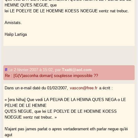
HEMNE QU'ES NEGUE, que
lei LE POELYE DE LE HOEMNE KOESS NOEGUE xentz nat trebuc.
Amistats.
Halip Lartiga
#
Le 2 février 2007 à 15:02
,
par
Txatti@aol.com
Re : [G(V)asconha doman] souplesse impossible ??
Dans un e-mail daté du 01/02/2007,
vascon@free.fr
a écrit :
« [era hilha] Que vedi LA PELHA DE LA HEMNA QU'ES NEGA o LE
PELHE DE LE HEMNE
QU'ES NEGUE, que lei LE POELYE DE LE HOEMNE KOESS
NOEGUE xentz nat trebuc. »
N'ajant pas james parlat o apres vertaderament eth parlar negue qu'èi
agut