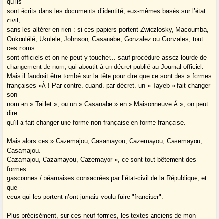
qu’ils
sont écrits dans les documents d’identité, eux-mêmes basés sur l’état
civil,
sans les altérer en rien : si ces papiers portent Zwidzlosky, Macoumba,
Oukoulélé, Ukulele, Johnson, Casanabe, Gonzalez ou Gonzales, tout
ces noms
sont officiels et on ne peut y toucher... sauf procédure assez lourde de
changement de nom, qui aboutit à un décret publié au Journal officiel.
Mais il faudrait être tombé sur la tête pour dire que ce sont des » formes
françaises »Â ! Par contre, quand, par décret, un » Tayeb » fait changer
son
nom en » Taillet », ou un » Casanabe » en » Maisonneuve Â », on peut
dire
qu’il a fait changer une forme non française en forme française.
Mais alors ces » Cazemajou, Casamayou, Cazemayou, Casemayou,
Casamajou,
Cazamajou, Cazamayou, Cazemayor », ce sont tout bêtement des
formes
gasconnes / béarnaises consacrées par l’état-civil de la République, et
que
ceux qui les portent n’ont jamais voulu faire "franciser".
Plus précisément, sur ces neuf formes, les textes anciens de mon