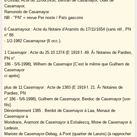
d’Ossau, Acte du 11/06/1456, Bertran de Casamayor, Odet de
Casamayor,
Ramonolo de Casamayor.
NB - "PN" = revue Per noste / Païs gascons
6 Casamayour : Acte du Notaire d’Aramits du 17/11/1654 (sans réf., PN
n° 88
- 1/2-1982 Casamayour (6 occ.).
1 Casemajor : Acte du 25.10.1374 (E 1918 f. 49. Â‹ Notaires de Pardies,
PN n°
186 - 5/6-1998), Wilhem de Casemajor [C’est le même que Guilhem de
Casemayor
ci après].
plus de 11 Casemayor : Acte de 1383 (E 1919 f. 21. Â‹ Notaires de
Pardies, PN
n° 186 - 5/6-1998), Guilhem de Casemayor, Berduc de Casemayor [son
fils].
Dénombrement 1385 : Berdot de Casemayor à Laa, Menaut de
Casemayor à
Mondrans, Aramont de Casemayor à Estialescq, Mone de Casemayor à
Ledeuix,
Mariote de Casemayor-Debag, à Pont (quartier de Laruns) (à rapprocher