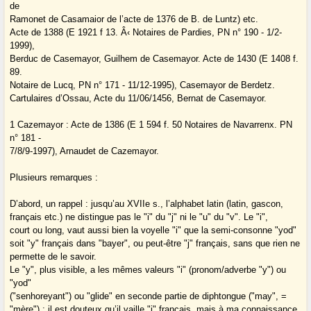
de
Ramonet de Casamaior de l’acte de 1376 de B. de Luntz) etc.
Acte de 1388 (E 1921 f 13. Â‹ Notaires de Pardies, PN n° 190 - 1/2-
1999),
Berduc de Casemayor, Guilhem de Casemayor. Acte de 1430 (E 1408 f.
89.
Notaire de Lucq, PN n° 171 - 11/12-1995), Casemayor de Berdetz.
Cartulaires d’Ossau, Acte du 11/06/1456, Bernat de Casemayor.
1 Cazemayor : Acte de 1386 (E 1 594 f. 50 Notaires de Navarrenx. PN
n° 181 -
7/8/9-1997), Arnaudet de Cazemayor.
Plusieurs remarques :
D’abord, un rappel : jusqu’au XVIIe s., l’alphabet latin (latin, gascon,
français etc.) ne distingue pas le "i" du "j" ni le "u" du "v". Le "i",
court ou long, vaut aussi bien la voyelle "i" que la semi-consonne "yod"
soit "y" français dans "bayer", ou peut-être "j" français, sans que rien ne
permette de le savoir.
Le "y", plus visible, a les mêmes valeurs "i" (pronom/adverbe "y") ou
"yod"
("senhoreyant") ou "glide" en seconde partie de diphtongue ("may", =
"mère") ; il est douteux qu’il vaille "j" français, mais à ma connaissance,