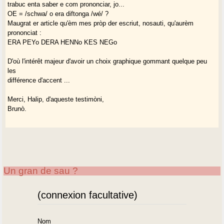
trabuc enta saber e com prononciar, jo...
OE = /schwa/ o era diftonga /wé/ ?
Maugrat er article qu'èm mes pròp der escriut, nosauti, qu'aurèm
prononciat :
ERA PEYo DERA HENNo KES NEGo
D'où l'intérêt majeur d'avoir un choix graphique gommant quelque peu
les
différence d'accent ...
Merci, Halip, d'aqueste testimòni,
Brunò.
Un gran de sau ?
(connexion facultative)
Nom