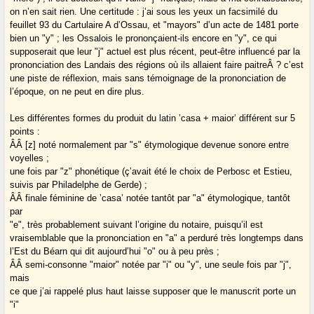
on n’en sait rien. Une certitude : j’ai sous les yeux un facsimilé du
feuillet 93 du Cartulaire A d’Ossau, et "mayors" d’un acte de 1481 porte
bien un "y" ; les Ossalois le prononçaient-ils encore en "y", ce qui
supposerait que leur "j" actuel est plus récent, peut-être influencé par la
prononciation des Landais des régions où ils allaient faire paitreÂ ? c’est
une piste de réflexion, mais sans témoignage de la prononciation de
l’époque, on ne peut en dire plus.
Les différentes formes du produit du latin ’casa + maior’ différent sur 5
points :
Â­Â [z] noté normalement par "s" étymologique devenue sonore entre
voyelles ;
une fois par "z" phonétique (ç’avait été le choix de Perbosc et Estieu,
suivis par Philadelphe de Gerde) ;
Â­Â finale féminine de ’casa’ notée tantôt par "a" étymologique, tantôt
par
"e", très probablement suivant l’origine du notaire, puisqu’il est
vraisemblable que la prononciation en "a" a perduré très longtemps dans
l’Est du Béarn qui dit aujourd’hui "o" ou à peu près ;
Â­Â semi-consonne "maior" notée par "i" ou "y", une seule fois par "j",
mais
ce que j’ai rappelé plus haut laisse supposer que le manuscrit porte un
"i"