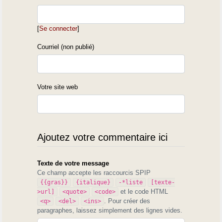
[
Se connecter
]
Courriel (non publié)
Votre site web
Ajoutez votre commentaire ici
Texte de votre message
Ce champ accepte les raccourcis SPIP
{{gras}}
{italique}
-*liste
[texte-
et le code HTML
>url]
<quote>
<code>
. Pour créer des
<q>
<del>
<ins>
paragraphes, laissez simplement des lignes vides.