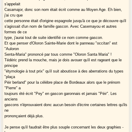
gens
s'appelait
qui habitent le lieu.
Casamajor, donc son nom était écrit comme au Moyen Age. Eh bien,
j'ai cru que
Sur le cas de "Château Méjean", une difficulté pourrait survenir : on
cette personne était d'origine espagnole jusqu'à ce que je découvre qu'il
peut
s'agissait d'un nom de famille gascon. Avec Casemayou et autres
imaginer que ce soit le château d'une famille nommée "Méjean".
formes de ce
On peut admettre que, dans ce cas, on conserve "Méjean", bien que la
type, j'aurai tout de suite identifié ce nom comme gascon.
graphie
Et que penser d'Oloron Sainte-Marie dont le panneau "occitan" est
du nom de famille soit fautive à l'origine.
"Auloron
Les "lòcs" de Gasconha.com permettent de laisser des "grans de sau",
Senta-Maria" prononcé par tous comme "Oloron Santa Maria" !
et de
Tédéric prend la mouche, mais je dois avouer qu'il est rageant que le
discuter sur les graphies proposées.
principe
Des options diverses sont possibles, et les discussions bienvenues.
"étymologie à tout prix" qu'il suit aboutisse à des aberrations du types
Gasconha.com en est pétri.
"plaça
L'important est de vouloir quitter la surface des choses, mettre en
Pèir berland" pour la célèbre place de Bordeaux alors que le prénom
valeur la
"Pierre" a
réalité des noms, de même que la restauration de monuments anciens
toujours été écrit "Pey" en gascon garonnais et jamais "Pèir". Les
commande
anciens
parfois d'enlever des couches de peinture qui les ont dénaturé.
gascons n'éprouvaient donc aucun besoin d'écrire certaines lettres qu'ils
ne
Proposer le passage à une graphie occitane ou gasconne normalisée,
prononçaient déjà plus.
c'est
proposer à la collectivité une récupération de sa mémoire.
Je pense qu'il faudrait être plus souple concernant les deux graphies -
Une fois de plus, il faut se tourner vers l'Etat espagnol : la récupération