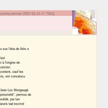
asconha-doman 2007-01-21 n° 7911]
u sus l'aha de Ibòs e
'est
 à l'origine de
usicien
content, sauf les
mis, est convaincu
a Jean Luc Mongaugé.
umproumétë", permou de
oulidë, par tan
Laruns tad escrivë