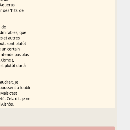
. Aqueras
 des 'hits' de
e de
admirables, que
es et autres
oût, sont plutôt
e un certain
entende pas plus
XIXème ),
st plutôt dur à
faudrait. Je
oussent à l'oubli
Mais c'est
. Cela dit, je ne
'Aishòs.