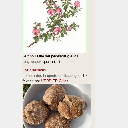
"Atcho ! Que sei pèdescauç e los
ronçabueus que’m (…)
Los crespèths.
Le nom des beignets en Gascogne.
19
février
, par
VERDIER Gilles