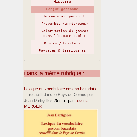
Histoire
Langue gasconne
Nosauts en gascon !
Proverbes (arréprouès)
Valorisation du gascon
dans l’espace public
Divers / Mesclats
Paysages & territoires
Dans la même rubrique :
Lexique du vocabulaire gascon bazadais
... recueilli dans le Pays de Cernès par
Jean Dartigolles
25 mai
, par
Tederic
MERGER