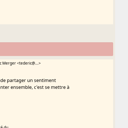
ic Merger <tederic@...>
de partager un sentiment
nter ensemble, c'est se mettre à
té du