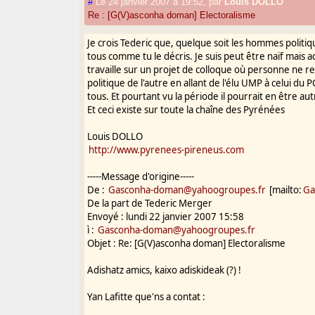
#
Le 24 janvier 2007 à 19:52
,
par
Louis DOLLO
Re : [G(V)asconha doman] Electoralisme
Je crois Tederic que, quelque soit les hommes politiq
tous comme tu le décris. Je suis peut être naïf mais 
travaille sur un projet de colloque où personne ne r
politique de l'autre en allant de l'élu UMP à celui du P
tous. Et pourtant vu la période il pourrait en être a
Et ceci existe sur toute la chaîne des Pyrénées
Louis DOLLO
http://www.pyrenees-pireneus.com
-----Message d'origine-----
De :
Gasconha-doman@yahoogroupes.fr
[mailto:
Ga
De la part de Tederic Merger
Envoyé : lundi 22 janvier 2007 15:58
ì :
Gasconha-doman@yahoogroupes.fr
Objet : Re: [G(V)asconha doman] Electoralisme
Adishatz amics, kaixo adiskideak (?) !
Yan Lafitte que'ns a contat :