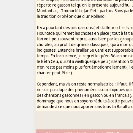
répertoire gascon tel qu'on le présente aujourd'hui
Montanhas, L'Immortèla, Jan Petit parfois. Sans parler
la tradition orphéonique d'un Rolland.
Il y a pourtant des airs gascons ( et d'ailleurs cf le livr
Hourcade qui remet les choses en place ) tout à fait 
l'on voit peu souvent repris, aussi bien par les group
chorales, au profit de grands classiques, qui à mon g
indigestes. Entendre brailler Se Canti est supportabl
temps. En l'occurence, je regrette qu'en Béarn on n'
le Bèth Cèu, qui s'il a vieilli quelque peu ( il sent son 
n'en reste pas moins plus fort émotionnellement ( il e
chanter peut-être ).
Cependant, ma vision reste normalisatrice : il faut, il 
ne suis pas dupe des phénomènes sociologiques qui p
des chansons gasconnes ( en gascon ou en français ). 
dommage que nous en soyons réduits à cette pauvreté
demande à ce que nous apprenions tous La Batalha d