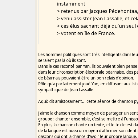
instamment
> retenus par Jacques Pédehontaa,
> venu assister Jean Lassalle, et ce
> ces élus sachant déjà qu'un seul
> votent en Ile de France.
Les hommes politiques sont très intelligents dans leu
seraient pas là où ils sont.
Dans le cas raconté par Yan, ils pouvaient bien pens
dans leur circonscription électorale béarnaise, des pa
de béarnais pouvaient être un bon relais d'opinion.
Rôle qu'a parfaitement joué Yan, en diffusant aux lis
sympathique de Jean Lassalle.
Aquò dit amistosament... cette séance de chanson 
J'aime la chanson comme moyen de partager un sent
groupe : chanter ensemble, c'est se mettre à l'uniss
En plus, la chanson chante un texte, et le texte est d
de la langue est aussi un moyen d'affirmer son identi
gascons qui ont la chance d'avoir leur propre langue,