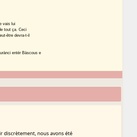
e vais lui
de tout ça. Ceci
ut-être devra-t-il
urànci entér Bàscous e
ir discrètement, nous avons été