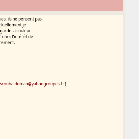
ues, ils ne pensent pas
actuellement je
egarde la couleur
C dans l'intérêt de
utrement.
sconha-doman@yahoogroupes.fr
]