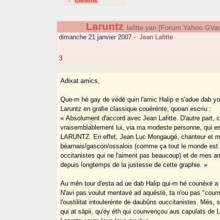
Laruntz
lafitte.yan [Forum Yahoo GV
dimanche 21 janvier 2007
-
Jean Lafitte
3
Adixat amics,
Que-m hè gay de védë quin l'amic Halip e s'adue dab yo
Laruntz en grafie classique couërénte, quoan escriu :
« Absolument d'accord avec Jean Lafitte. D'autre part, c
vraisemblablement lui, via ma modeste personne, qui est
LARUNTZ. En effet, Jean Luc Mongaugé, chanteur et m
béarnais/gascon/ossalois (comme ça tout le monde est 
occitanistes qui ne l'aiment pas beaucoup) et de mes a
depuis longtemps de la justesse de cette graphie. »
Au mên tour d'esta ad ue dab Halip qui-m hé counéxë 
N'avi pas voulut mentavë ad aquéstë, ta n'ou pas "co
l'oustilitat intoulerénte de daubûns ouccitanistes. Més, s
qui at sàpii, qu'éy éth qui counvençou aus capulats de 