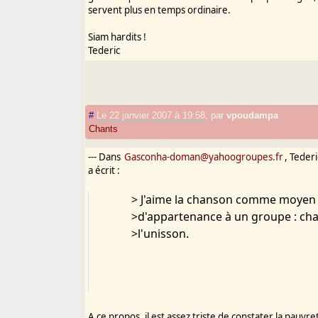
servent plus en temps ordinaire.
Siam hardits !
Tederic
#
Le 22 janvier 2007 à 19:58
,
par
vpoudampa
Chants
--- Dans
Gasconha-doman@yahoogroupes.fr
, Teder
a écrit :
> J'aime la chanson comme moyen 
>d'appartenance à un groupe : cha
>l'unisson.
A ce propos, il est assez triste de constater la pauvre