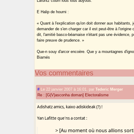
Laruntz coum lous lous auyóus.
E Halip de hourni :
« Quant à l'explication qu'on doit donner aux habitants, j
demander de s'en charger car il est peut-être à l'origine 
dit, l'amitié basco-béarnaise n'étant pas une évidence, pe
faire preuve de prudence. »
Que-n souy d'arcor encoère. Que y a mountagnes d'igno
Biarnés
Vos commentaires
#
Le 22 janvier 2007 à 16:01
,
par
Tederic Merger
Re : [G(V)asconha doman] Electoralisme
Adishatz amics, kaixo adiskideak (?) !
Yan Lafitte que'ns a contat :
> [Au moment où nous allions sort