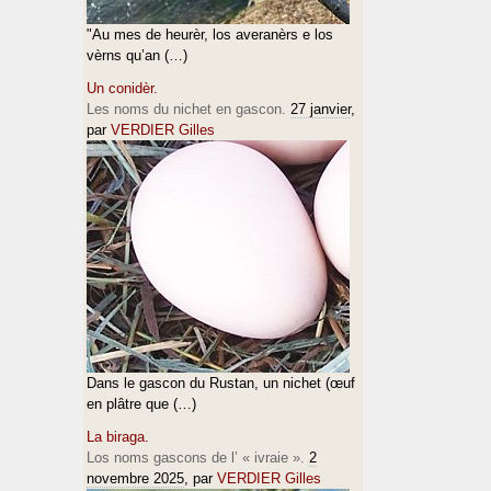
"Au mes de heurèr, los averanèrs e los
vèrns qu’an (…)
Un conidèr.
Les noms du nichet en gascon.
27 janvier
,
par
VERDIER Gilles
Dans le gascon du Rustan, un nichet (œuf
en plâtre que (…)
La biraga.
Los noms gascons de l’ « ivraie ».
2
novembre 2025
, par
VERDIER Gilles