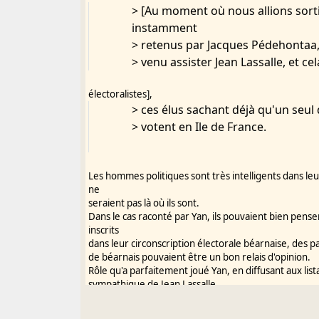
> [Au moment où nous allions sort
instamment
> retenus par Jacques Pédehontaa,
> venu assister Jean Lassalle, et c
électoralistes],
> ces élus sachant déjà qu'un seul
> votent en Ile de France.
Les hommes politiques sont très intelligents dans leu
ne
seraient pas là où ils sont.
Dans le cas raconté par Yan, ils pouvaient bien pen
inscrits
dans leur circonscription électorale béarnaise, des pa
de béarnais pouvaient être un bon relais d'opinion.
Rôle qu'a parfaitement joué Yan, en diffusant aux lis
sympathique de Jean Lassalle.