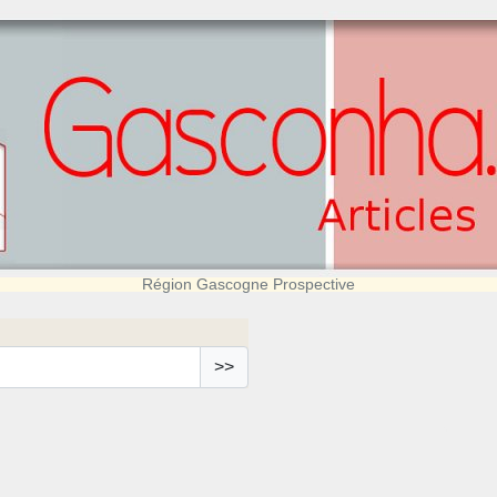
Région Gascogne Prospective
>>