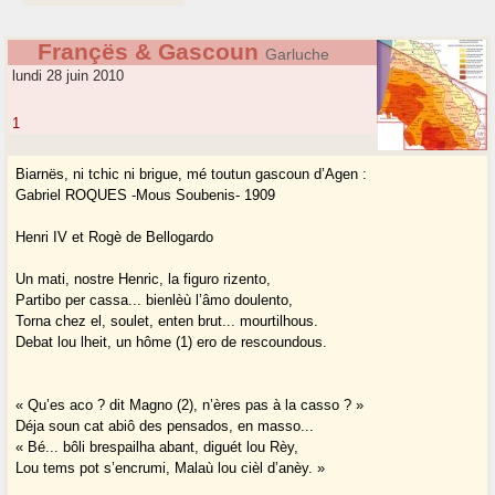
Françës & Gascoun
Garluche
lundi 28 juin 2010
1
Biarnës, ni tchic ni brigue, mé toutun gascoun d’Agen :
Gabriel ROQUES -Mous Soubenis- 1909
Henri IV et Rogè de Bellogardo
Un mati, nostre Henric, la figuro rizento,
Partibo per cassa... bienlèù l’âmo doulento,
Torna chez el, soulet, enten brut... mourtilhous.
Debat lou lheit, un hôme (1) ero de rescoundous.
« Qu’es aco ? dit Magno (2), n’ères pas à la casso ? »
Déja soun cat abiô des pensados, en masso...
« Bé... bôli brespailha abant, diguét lou Rèy,
Lou tems pot s’encrumi, Malaù lou cièl d’anèy. »