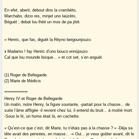
En efet, aberit, debout dins la crambèto,
Marchabo, dizio res, minjet uno laùzèto,
Béguèt ; debat lou lhèit un mos de pa jitèt.
« Henric, que fas, diguèt la Rèyno bergounjouzo.
Madamo ! fay Henric d’uno bouco ennùjouzo :
Cal que lou mounde bisque... » et cot set, s’en anguèt.
(1) Roger de Bellegarde.
(2) Marie de Médicis
***************
Henry IV et Roger de Bellegarde
Un matin, notre Henry, la figure souriante, -partait pour la chasse... de
suite l’âme affligée -il revient chez lui, il entend du bruit... à moitié mort.
-Sous le lit, un home était là, en cachette.
« Qu’est-ce que c’est, dit Marie, tu n’étais pas à la chasse ? » -Déja sa
tête avait des pensées, en masse... -« Oui... je veux goûter avant, dit le