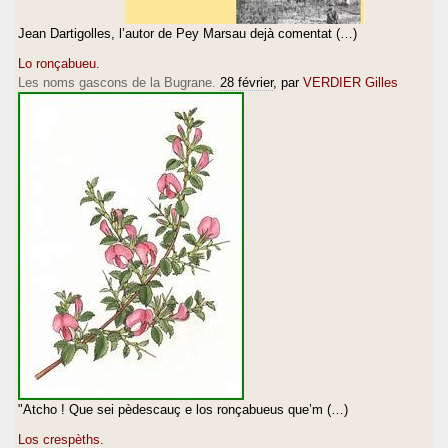
Jean Dartigolles, l’autor de Pey Marsau dejà comentat (…)
Lo ronçabueu.
Les noms gascons de la Bugrane.
28 février
, par
VERDIER Gilles
"Atcho ! Que sei pèdescauç e los ronçabueus que’m (…)
Los crespèths.