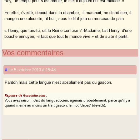
Roy, -le temps peut s’assombrir, le ciel d’aujourd’hui est malade. »
En effet, éveillé, debout dans la chambre, -il marchait, ne disait rien, il
mangea une alouette, -il but ; sous le lit il jeta un morceau de pain.
« Henry, que fais-tu, dit la Reine confuse ? -Madame, fait Henry, d’une
bouche ennuyée, -il faut que tout le monde vive » et de suite il partit.
Vos commentaires
#
Le 5 octobre 2010 à 15:48
Pardon mais cette langue n’est absolument pas du gascon.
Réponse de Gasconha.com :
Vous avez raison : c’est du languedocien, agenais probablement, parce qu’il y a
quand même au moins un trait gascon, le mot "debat" (devath).