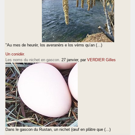
"Au mes de heurèr, los averanèrs e los vèrns qu’an (…)
Un conidèr.
Les noms du nichet en gascon.
27 janvier
, par
VERDIER Gilles
Dans le gascon du Rustan, un nichet (œuf en plâtre que (…)