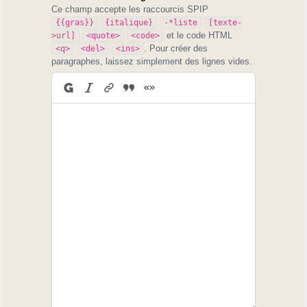
Ce champ accepte les raccourcis SPIP
{{gras}}
{italique}
-*liste
[texte-
et le code HTML
>url]
<quote>
<code>
. Pour créer des
<q>
<del>
<ins>
paragraphes, laissez simplement des lignes vides.