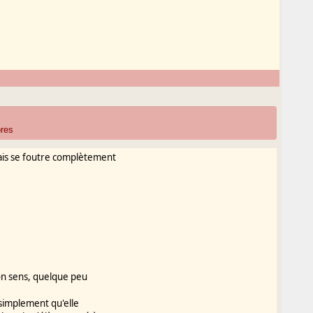
pres
ais se foutre complètement
on sens, quelque peu
t simplement qu'elle