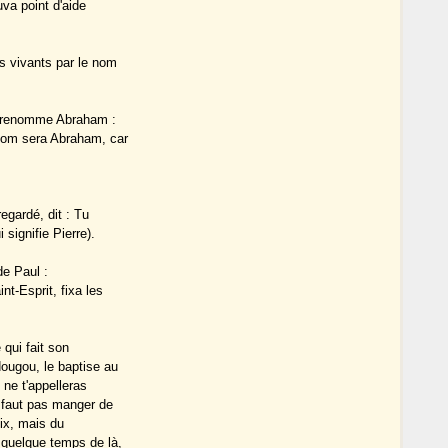
va point d'aide
es vivants par le nom
le renomme Abraham :
 nom sera Abraham, car
regardé, dit : Tu
signifie Pierre).
e Paul :
nt-Esprit, fixa les
 qui fait son
ougou, le baptise au
u ne t'appelleras
e faut pas manger de
oix, mais du
 quelque temps de là,