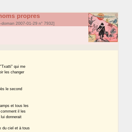
 noms propres
a-doman 2007-01-29 n° 7932]
"Txatti" qui me
oir les changer
dès le second
hamps et tous les
r comment il les
 lui donnerait
 du ciel et à tous