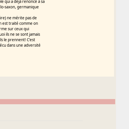
e qui a déjà renoncé à sa
nglo-saxon, germanique
ire) ne mérite pas de
On est traité comme on
arme sur ceux qui
i ils ne se sont jamais
ls le prennent! C'est
vécu dans une adversité