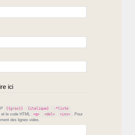
e ici
PIP
{{gras}}
{italique}
-*liste
et le code HTML
. Pour
<q>
<del>
<ins>
ement des lignes vides.