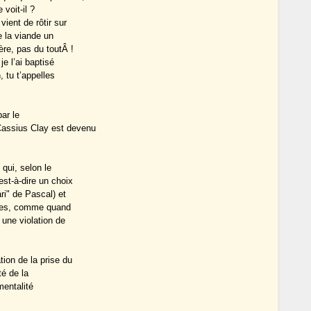
 voit-il ?
ient de rôtir sur
 la viande un
ère, pas du toutÂ !
je l’ai baptisé
, tu t’appelles
par le
Cassius Clay est devenu
qui, selon le
est-à-dire un choix
ri" de Pascal) et
tres, comme quand
 une violation de
tion de la prise du
té de la
mentalité