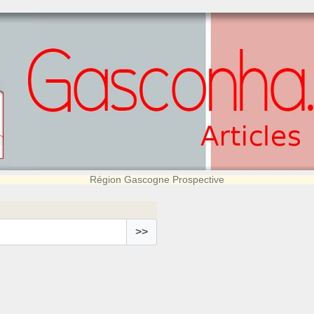
Région Gascogne Prospective
>>