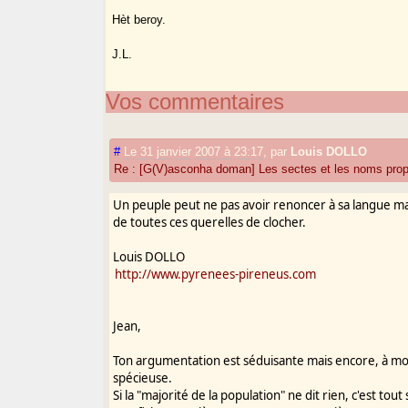
Hèt beroy.
J.L.
Vos commentaires
#
Le 31 janvier 2007 à 23:17
,
par
Louis DOLLO
Re : [G(V)asconha doman] Les sectes et les noms pro
Un peuple peut ne pas avoir renoncer à sa langue m
de toutes ces querelles de clocher.
Louis DOLLO
http://www.pyrenees-pireneus.com
Jean,
Ton argumentation est séduisante mais encore, à m
spécieuse.
Si la "majorité de la population" ne dit rien, c'est tou