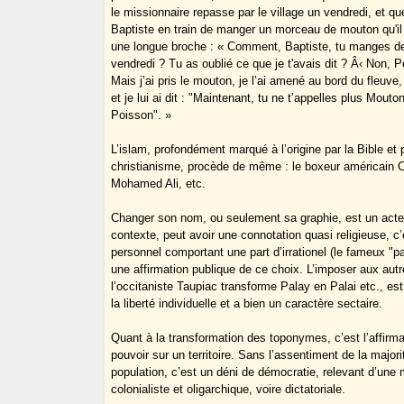
le missionnaire repasse par le village un vendredi, et que
Baptiste en train de manger un morceau de mouton qu'il v
une longue broche : « Comment, Baptiste, tu manges de
vendredi ? Tu as oublié ce que je t'avais dit ? Â‹ Non, P
Mais j’ai pris le mouton, je l’ai amené au bord du fleuve, 
et je lui ai dit : "Maintenant, tu ne t’appelles plus Mouton
Poisson". »
L’islam, profondément marqué à l’origine par la Bible et 
christianisme, procède de même : le boxeur américain 
Mohamed Ali, etc.
Changer son nom, ou seulement sa graphie, est un acte 
contexte, peut avoir une connotation quasi religieuse, c’
personnel comportant une part d’irrationel (le fameux "pa
une affirmation publique de ce choix. L’imposer aux au
l’occitaniste Taupiac transforme Palay en Palai etc., est
la liberté individuelle et a bien un caractère sectaire.
Quant à la transformation des toponymes, c’est l’affirma
pouvoir sur un territoire. Sans l’assentiment de la majori
population, c’est un déni de démocratie, relevant d’une 
colonialiste et oligarchique, voire dictatoriale.