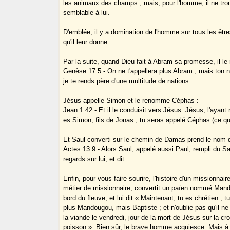
les animaux des champs ; mais, pour l'homme, il ne trou
semblable à lui.
D'emblée, il y a domination de l'homme sur tous les êtr
qu'il leur donne.
Par la suite, quand Dieu fait à Abram sa promesse, il 
Genèse 17:5 - On ne t'appellera plus Abram ; mais ton
je te rends père d'une multitude de nations.
Jésus appelle Simon et le renomme Céphas :
Jean 1:42 - Et il le conduisit vers Jésus. Jésus, l'ayant 
es Simon, fils de Jonas ; tu seras appelé Céphas (ce qui 
Et Saul converti sur le chemin de Damas prend le nom d
Actes 13:9 - Alors Saul, appelé aussi Paul, rempli du Sai
regards sur lui, et dit :
Enfin, pour vous faire sourire, l'histoire d'un missionnaire
métier de missionnaire, convertit un païen nommé Mand
bord du fleuve, et lui dit « Maintenant, tu es chrétien ; t
plus Mandougou, mais Baptiste ; et n'oublie pas qu'il n
la viande le vendredi, jour de la mort de Jésus sur la cr
poisson ». Bien sûr, le brave homme acquiesce. Mais à