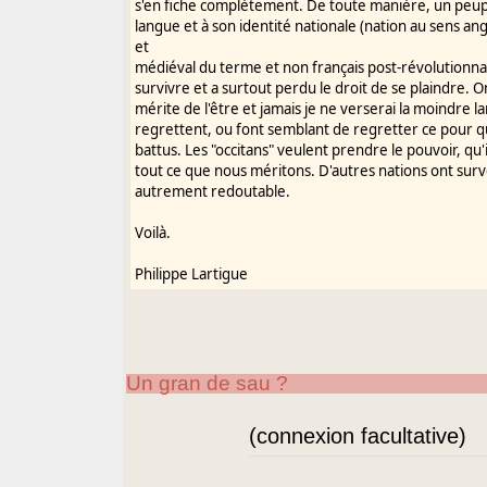
s'en fiche complètement. De toute manière, un peupl
langue et à son identité nationale (nation au sens a
et
médiéval du terme et non français post-révolutionna
survivre et a surtout perdu le droit de se plaindre. 
mérite de l'être et jamais je ne verserai la moindre l
regrettent, ou font semblant de regretter ce pour quo
battus. Les "occitans" veulent prendre le pouvoir, qu'i
tout ce que nous méritons. D'autres nations ont sur
autrement redoutable.
Voilà.
Philippe Lartigue
Un gran de sau ?
(connexion facultative)