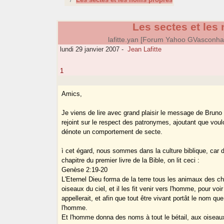
Les sectes et les
lafitte.yan [Forum Yahoo GVasconh
lundi 29 janvier 2007
-
Jean Lafitte
1
Amics,
Je viens de lire avec grand plaisir le message de Bruno 
rejoint sur le respect des patronymes, ajoutant que voul
dénote un comportement de secte.
ì cet égard, nous sommes dans la culture biblique, car 
chapitre du premier livre de la Bible, on lit ceci :
Genèse 2:19-20
L'Eternel Dieu forma de la terre tous les animaux des c
oiseaux du ciel, et il les fit venir vers l'homme, pour voi
appellerait, et afin que tout être vivant portât le nom que
l'homme.
Et l'homme donna des noms à tout le bétail, aux oiseaux