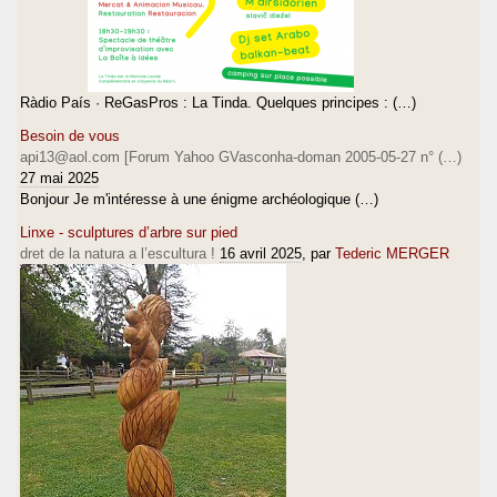
Ràdio País · ReGasPros : La Tinda. Quelques principes : (…)
Besoin de vous
api13@aol.com [Forum Yahoo GVasconha-doman 2005-05-27 n° (…)
27 mai 2025
Bonjour Je m'intéresse à une énigme archéologique (…)
Linxe - sculptures d’arbre sur pied
dret de la natura a l’escultura !
16 avril 2025
, par
Tederic MERGER