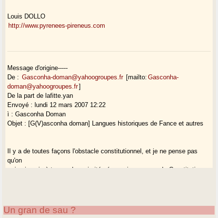
Louis DOLLO
http://www.pyrenees-pireneus.com
Message d'origine-----
De :
Gasconha-doman@yahoogroupes.fr
[mailto:
Gasconha-
doman@yahoogroupes.fr
]
De la part de lafitte.yan
Envoyé : lundi 12 mars 2007 12:22
ì : Gasconha Doman
Objet : [G(V)asconha doman] Langues historiques de Fance et autres
Il y a de toutes façons l'obstacle constitutionnel, et je ne pense pas
qu'on
arrive jamais à trouver la majorité nécessaire pour que la Constitution
admette l'usage public de langues autres que le français. Les
interventions
dans ce sens de certains élus ne doivent pas faire illusion, pas plus
aux
Un gran de sau ?
électeurs qu'ils n'en ont eux-mêmes : ce n'est que flatterie d'un électorat