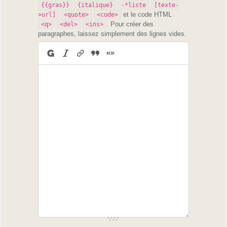
{{gras}}
{italique}
-*liste
[texte-
et le code HTML
>url]
<quote>
<code>
. Pour créer des
<q>
<del>
<ins>
paragraphes, laissez simplement des lignes vides.