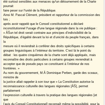
été surtout sensibles aux menaces qu¹un détournement de la Charte
pourrait
faire peser sur l¹unité de la République.
Ainsi M. Pascal Clément, président et rapporteur de la commission des
lois ;
après avoir rappelé que le Conseil constitutionnel a déclaré
inconstitutionnel l¹usage d¹une langue régionale dans la vie publique :
« ÂŠun tel droit serait contraire aux principes d’indivisibilité de la
République, d’égalité devant la loi et d’unicité du peuple français, dans
la
mesure où il reviendrait à conférer des droits spécifiques à certains
groupes linguistiques à l’intérieur du territoire. C’est là le point du
débat : les quatre cinquièmes de la charte sont déjà appliqués, mais
reconnaître des droits particuliers à certains groupes reviendrait à
accepter que de pseudo pays se constituent à l’intérieur de nos
frontières. »
Au nom du gouvernement, M.Â Dominique Perben, garde des sceaux,
ministre de
la justice allait rappeler à son tour que » La Constitution autorise la
reconnaissance culturelle des langues régionales [ÂŠ], permet
parfaitement
l’expression culturelle à travers la pratique des langues régionales [et
que
l’avis du Conseil Constitutionnel] reconnaît même la possibilité, pour la