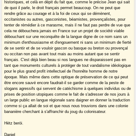
historiques, et celà en dépit du fait que, comme le précise Jean qui sait
de quoi il parle, le droit français permet beaucoup. On ne peut que
rendre grâce au courage et à la foi de ceux qui se démènent,
occitanistes ou autres, gasconistes, béarnistes, provençalistes, pour
tenter de rémédier à ce marasme, mais il ne faut pas perdre de vue que
cela ne débouchera jamais en France sur un projet de société viable
débouchant sur une reconquête de la langue digne de ce nom sans un
minimum d'enthousiasme et d'engouement ni sans un minimum de fierté
de se sentir et de se vouloir gascon ou basque ou breton ou provençal
ou occitan non pas avant tout mais au moins autant que se sentir
français. C'est déjà bien beau si nos langues ne disparaissent pas en
tant que monuments culturels à protéger de tout vandalisme idéologique
pour le plus grand profit intellectuel de l'honnête homme de notre
époque. Mais même dans cette optique de préservation de ce qui peut
être encore sauvé encore faudrait-il se garder comme de la peste de
slogans agressifs qui servent de catéchisme à quelques individus ou de
prises de position utopiques comme le fait de s'adresser de nos jours à
un large public en langue régionale sans daigner en donner la traduction
comme si ça allait de soi et que nous nous trouvions dans une colonie
bananière cherchant à s'affranchir du joug du colonisateur.
Hètz beròi.
Daniel