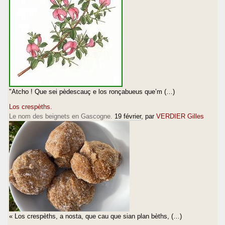
"Atcho ! Que sei pèdescauç e los ronçabueus que’m (…)
Los crespèths.
Le nom des beignets en Gascogne.
19 février
, par
VERDIER Gilles
« Los crespèths, a nosta, que cau que sian plan bèths, (…)