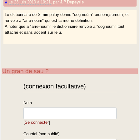
#
Le 23 juin 2010 à 19:21
,
par
J.P.Depeyris
Le dictionnaire de Simin palay donne "cog-noùm" prénom,surnom, et
renvoie à "arrè-noum" qui est la même définition.
A noter que à "arrè-noum" le dictionnaire renvoie à "cognoum" tout
attaché et sans accent sur le u.
Un gran de sau ?
(connexion facultative)
Nom
[
Se connecter
]
Courriel (non publié)