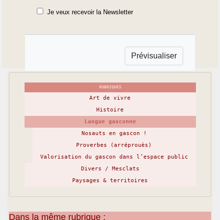
Je veux recevoir la Newsletter
RUBRIQUES
Art de vivre
Histoire
Langue gasconne
Nosauts en gascon !
Proverbes (arréprouès)
Valorisation du gascon dans l’espace public
Divers / Mesclats
Paysages & territoires
Dans la même rubrique :