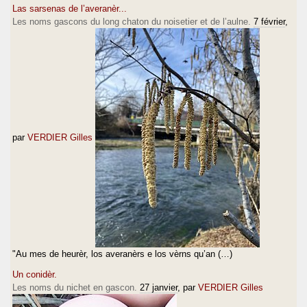
Las sarsenas de l’averanèr...
Les noms gascons du long chaton du noisetier et de l’aulne.
7 février
,
par
VERDIER Gilles
"Au mes de heurèr, los averanèrs e los vèrns qu’an (…)
Un conidèr.
Les noms du nichet en gascon.
27 janvier
, par
VERDIER Gilles