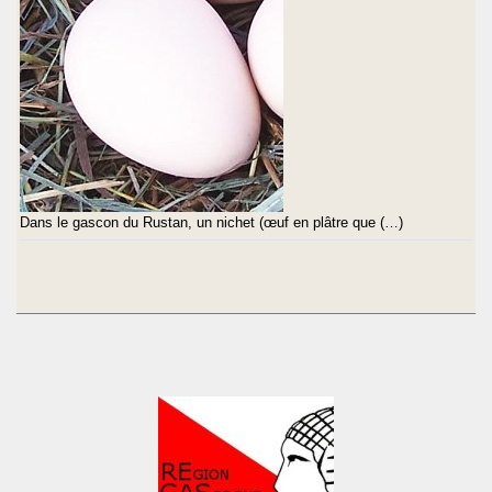
Dans le gascon du Rustan, un nichet (œuf en plâtre que (…)