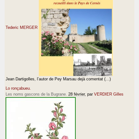
Tederic MERGER
Jean Dartigolles, l’autor de Pey Marsau dejà comentat (…)
Lo ronçabueu.
Les noms gascons de la Bugrane.
28 février
, par
VERDIER Gilles