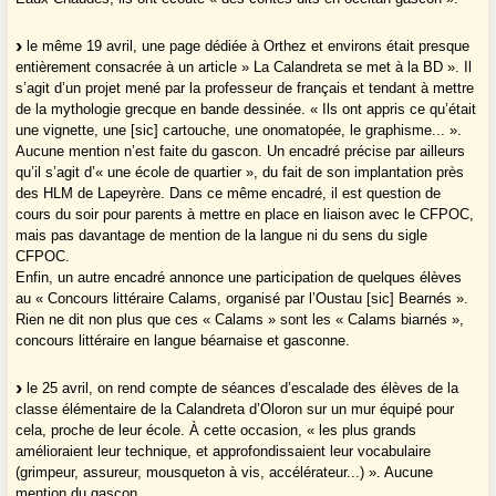
le même 19 avril, une page dédiée à Orthez et environs était presque
entièrement consacrée à un article » La Calandreta se met à la BD ». Il
s’agit d’un projet mené par la professeur de français et tendant à mettre
de la mythologie grecque en bande dessinée. « Ils ont appris ce qu’était
une vignette, une [sic] cartouche, une onomatopée, le graphisme... ».
Aucune mention n’est faite du gascon. Un encadré précise par ailleurs
qu’il s’agit d’« une école de quartier », du fait de son implantation près
des HLM de Lapeyrère. Dans ce même encadré, il est question de
cours du soir pour parents à mettre en place en liaison avec le CFPOC,
mais pas davantage de mention de la langue ni du sens du sigle
CFPOC.
Enfin, un autre encadré annonce une participation de quelques élèves
au « Concours littéraire Calams, organisé par l’Oustau [sic] Bearnés ».
Rien ne dit non plus que ces « Calams » sont les « Calams biarnés »,
concours littéraire en langue béarnaise et gasconne.
le 25 avril, on rend compte de séances d’escalade des élèves de la
classe élémentaire de la Calandreta d’Oloron sur un mur équipé pour
cela, proche de leur école. À cette occasion, « les plus grands
amélioraient leur technique, et approfondissaient leur vocabulaire
(grimpeur, assureur, mousqueton à vis, accélérateur...) ». Aucune
mention du gascon.