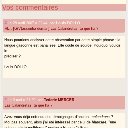
Vos commentaires
#
Le 28 avril 2007 à 22:44
,
par
Louis DOLLO
RE : [G(V)asconha doman] Las Calandretas, ta qué ha ?
Nous pourrions analyser cette observation par cette simple phrase : la
langue gasconne est banalisée. Elle coule de source. Pourquoi vouloir
le
préciser ?
Louis DOLLO
#
Le 3 mai à 21:20
,
par
Tederic MERGER
Las Calandretas, ta qué ha ?
Avez-vous déjà entendu des témoignages d’anciens
calandrons
?
Moi pas souvent, alors j’ai été intéressé par celui de
Mascare
, "une
autrice artiste multiforme" invitée à France Culture.