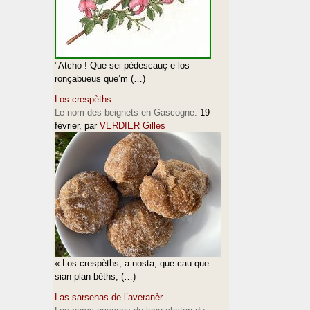
"Atcho ! Que sei pèdescauç e los
ronçabueus que’m (…)
Los crespèths.
Le nom des beignets en Gascogne.
19
février
, par
VERDIER Gilles
« Los crespèths, a nosta, que cau que
sian plan bèths, (…)
Las sarsenas de l’averanèr...