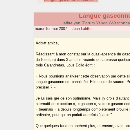
Langue gasconne
lafitte.yan [Forum Yahoo GVasconh
mardi 1er mai 2007
-
Jean Lafitte
Adixat amics,
Réagissant à mon constat sur la quasi-absence du gasc
de l'occitan) dans 3 articles récents de la presse quoti
trois Calandretas, Lous Dollo écrit :
« Nous pourrions analyser cette observation par cette si
langue gasconne est banalisée. Elle coule de source. Po
préciser ? »
Je lui sais gré de son optimisme. Mais j'y crois d'autan
alternatif de « occitan », « gascon », voire « gascon occ
« béarnais » a depuis longtemps complètement brouillé l
ordinaire, pour qui on parlait autrefois "patois".
Que quelques fana en sachent plus, et encore, avec sou