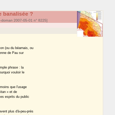
 banalisée ?
a-doman 2007-05-01 n° 8225]
on (ou du béarnais, ou
dienne de Pau sur
mple phrase : la
urquoi vouloir le
t moins que l'usage
itan » et de
es esprits du public
vent plus d'à-peu-près