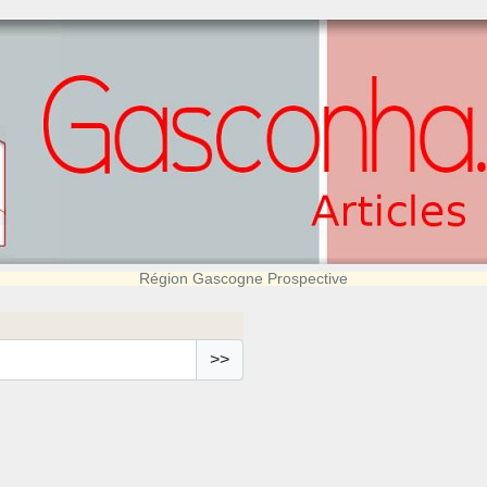
Région Gascogne Prospective
>>