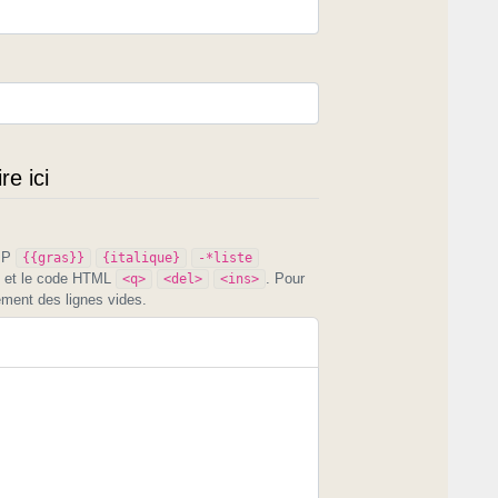
e ici
PIP
{{gras}}
{italique}
-*liste
et le code HTML
. Pour
<q>
<del>
<ins>
ement des lignes vides.