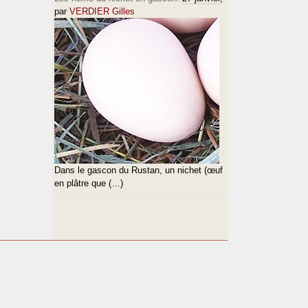
par
VERDIER Gilles
Dans le gascon du Rustan, un nichet (œuf
en plâtre que (…)