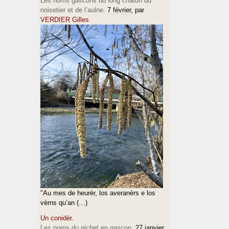
Les noms gascons du long chaton du
noisetier et de l’aulne.
7 février
, par
VERDIER Gilles
"Au mes de heurèr, los averanèrs e los
vèrns qu’an (…)
Un conidèr.
Les noms du nichet en gascon.
27 janvier
,