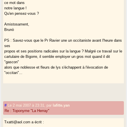
ce mot dans
notre langue !
Qu'en pensez-vous ?
Amistosament,
Brunò
PS : Savez-vous que le Pr Ravier une un occitaniste avant l'heure dans
ses
propos et ses positions radicales sur la langue ? Malgré ce travail sur le
cartulaire de Bigorre, il semble employer un gros mot quand il dit
"gascon"
alors que noblesse et fleurs de lys s'échappent à l'évocation de
"occitan"...
#
Le 2 mai 2007 à 23:31
,
par
lafitte.yan
Re : Toponyme "La Herray"
Txatti@aol.com a écrit :