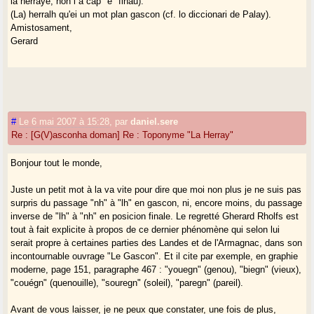
la herraye, non i a cap "e" finau).
(La) herralh qu'ei un mot plan gascon (cf. lo diccionari de Palay).
Amistosament,
Gerard
#
Le 6 mai 2007 à 15:28
,
par
daniel.sere
Re : [G(V)asconha doman] Re : Toponyme "La Herray"
Bonjour tout le monde,
Juste un petit mot à la va vite pour dire que moi non plus je ne suis pas
surpris du passage "nh" à "lh" en gascon, ni, encore moins, du passage
inverse de "lh" à "nh" en posicion finale. Le regretté Gherard Rholfs est
tout à fait explicite à propos de ce dernier phénomène qui selon lui
serait propre à certaines parties des Landes et de l'Armagnac, dans son
incontournable ouvrage "Le Gascon". Et il cite par exemple, en graphie
moderne, page 151, paragraphe 467 : "youegn" (genou), "biegn" (vieux),
"couégn" (quenouille), "souregn" (soleil), "paregn" (pareil).
Avant de vous laisser, je ne peux que constater, une fois de plus,