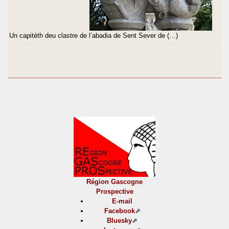
Un capitèth deu clastre de l’abadia de Sent Sever de (…)
Région Gascogne
Prospective
E-mail
Facebook
Bluesky