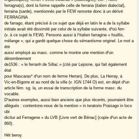
ferragna(s), dont la forme rappelle celle de ferrana (italien dialectal),
ferraina (sarde), mentionnés par le FEW remonte donc à un dérivé
FERRAGINA
de farrago, étant précisé à ce sujet que déjà en latin le a de la syllabe
initiale avait été dissimilé par celui de la syllabe suivante, d¹où ferr-
(v. à ce sujet le FEW). Pensons aussi à l¹italien farragine « fouillis,
mélange », qui a gardé quelque chose du sémantisme originel. Le mot a
été
aussi employé au masc. comme le montre une mention d¹un
dénombrement
de1536 : « le ferranh de Sillac » (cité par Lejosne, qui fait également
état
pour Mascaras* d¹un nom de ferme Herran). De plus, La Herray, à
Vic-en-Bigorre et au nord de la ville (v. IGN 1744 O) est, en dépit d¹un
article fém. sg. la, un essai de transcription de la forme masc. du
vocable.
D¹autres exemples, aussi bien anciens que plus récents, pourraient être
allégués : contentons-nous de la mention « in teratorio Praisago in loco
ubi
dicitur ad Ferragene » du LVB [Livre vert de Bénac] (copie d¹un acte de
860).
Hèt beroy.