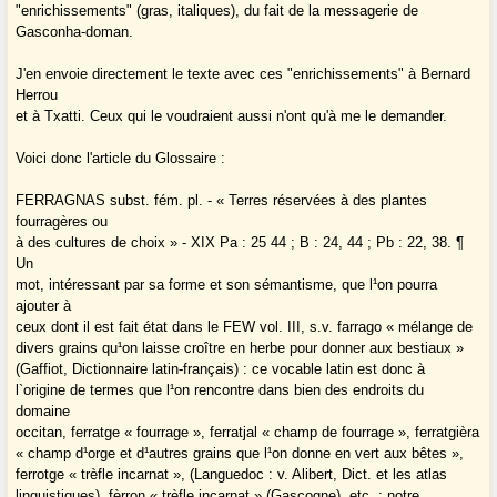
"enrichissements" (gras, italiques), du fait de la messagerie de
Gasconha-doman.
J'en envoie directement le texte avec ces "enrichissements" à Bernard
Herrou
et à Txatti. Ceux qui le voudraient aussi n'ont qu'à me le demander.
Voici donc l'article du Glossaire :
FERRAGNAS subst. fém. pl. - « Terres réservées à des plantes
fourragères ou
à des cultures de choix » - XIX Pa : 25 44 ; B : 24, 44 ; Pb : 22, 38. ¶
Un
mot, intéressant par sa forme et son sémantisme, que l¹on pourra
ajouter à
ceux dont il est fait état dans le FEW vol. III, s.v. farrago « mélange de
divers grains qu¹on laisse croître en herbe pour donner aux bestiaux »
(Gaffiot, Dictionnaire latin-français) : ce vocable latin est donc à
l`origine de termes que l¹on rencontre dans bien des endroits du
domaine
occitan, ferratge « fourrage », ferratjal « champ de fourrage », ferratgièra
« champ d¹orge et d¹autres grains que l¹on donne en vert aux bêtes »,
ferrotge « trèfle incarnat », (Languedoc : v. Alibert, Dict. et les atlas
linguistiques), fèrron « trèfle incarnat » (Gascogne), etc. ; notre