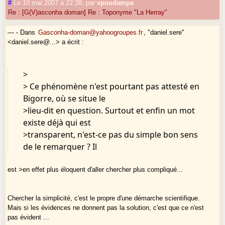
#
Le 10 mai 2007 à 22:38
,
par
vpoudampa
Re : [G(V)asconha doman] Re : Toponyme "La Herray"
— - Dans
Gasconha-doman@yahoogroupes.fr
, "daniel.sere"
<daniel.sere@...> a écrit :
>
> Ce phénomène n'est pourtant pas attesté en
Bigorre, où se situe le
>lieu-dit en question. Surtout et enfin un mot
existe déjà qui est
>transparent, n'est-ce pas du simple bon sens
de le remarquer ? Il
est >en effet plus éloquent d'aller chercher plus compliqué...
Chercher la simplicité, c'est le propre d'une démarche scientifique.
Mais si les évidences ne donnent pas la solution, c'est que ce n'est
pas évident ...