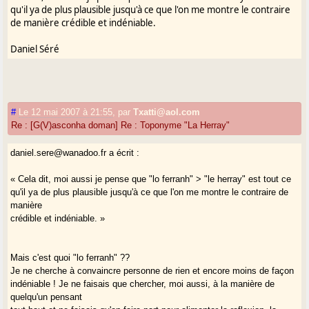
qu'il ya de plus plausible jusqu'à ce que l'on me montre le contraire
de manière crédible et indéniable.
Daniel Séré
#
Le 12 mai 2007 à 21:55
,
par
Txatti@aol.com
Re : [G(V)asconha doman] Re : Toponyme "La Herray"
daniel.sere@wanadoo.fr a écrit :
« Cela dit, moi aussi je pense que "lo ferranh" > "le herray" est tout ce
qu'il ya de plus plausible jusqu'à ce que l'on me montre le contraire de
manière
crédible et indéniable. »
Mais c'est quoi "lo ferranh" ??
Je ne cherche à convaincre personne de rien et encore moins de façon
indéniable ! Je ne faisais que chercher, moi aussi, à la manière de
quelqu'un pensant