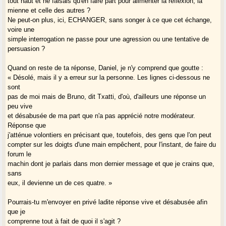
tout haut et ne faisais qu'en faire part pour alimenter la reflexion, la
mienne et celle des autres ?
Ne peut-on plus, ici, ECHANGER, sans songer à ce que cet échange,
voire une
simple interrogation ne passe pour une agression ou une tentative de
persuasion ?
Quand on reste de ta réponse, Daniel, je n'y comprend que goutte :
« Désolé, mais il y a erreur sur la personne. Les lignes ci-dessous ne
sont
pas de moi mais de Bruno, dit Txatti, d'où, d'ailleurs une réponse un
peu vive
et désabusée de ma part que n'a pas apprécié notre modérateur.
Réponse que
j'atténue volontiers en précisant que, toutefois, des gens que l'on peut
compter sur les doigts d'une main empêchent, pour l'instant, de faire du
forum le
machin dont je parlais dans mon dernier message et que je crains que,
sans
eux, il devienne un de ces quatre. »
Pourrais-tu m'envoyer en privé ladite réponse vive et désabusée afin
que je
comprenne tout à fait de quoi il s'agit ?