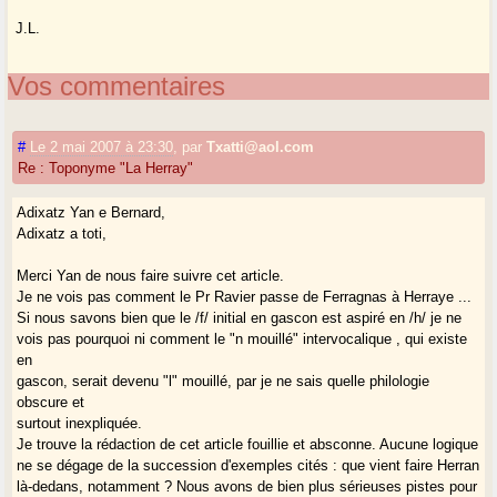
J.L.
Vos commentaires
#
Le 2 mai 2007 à 23:30
,
par
Txatti@aol.com
Re : Toponyme "La Herray"
Adixatz Yan e Bernard,
Adixatz a toti,
Merci Yan de nous faire suivre cet article.
Je ne vois pas comment le Pr Ravier passe de Ferragnas à Herraye ...
Si nous savons bien que le /f/ initial en gascon est aspiré en /h/ je ne
vois pas pourquoi ni comment le "n mouillé" intervocalique , qui existe
en
gascon, serait devenu "l" mouillé, par je ne sais quelle philologie
obscure et
surtout inexpliquée.
Je trouve la rédaction de cet article fouillie et absconne. Aucune logique
ne se dégage de la succession d'exemples cités : que vient faire Herran
là-dedans, notamment ? Nous avons de bien plus sérieuses pistes pour