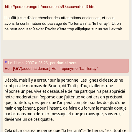
http://perso.orange.fr/monuments/Decouvertes-3.html
Il suffit juste d'aller chercher des attestations anciennes, et nous
avons la confirmation du passage de "lo ferranh" à "le herray". Et on
ne peut accuser Xavier Ravier d'être trop elliptique sur un seul extrait.
#
Le 11 mai 2007 à 23:26
,
par
daniel.sere
Re : [G(V)asconha doman] Re : Toponyme "La Herray"
Désolé, mais il y a erreur sur la personne. Les lignes ci-dessous ne
sont pas de moi mais de Bruno, dit Txatti, d'où, d'ailleurs une
réponse un peu vive et désabusée de ma part que n'a pas apprécié
notre modérateur. Réponse que j'atténue volontiers en précisant
que, toutefois, des gens que l'on peut compter sur les doigts d'une
main empêchent, pour l'instant, de faire du forum le machin dont je
parlais dans mon dernier message et que je crains que, sans eux, il
devienne un de ces quatre.
Cela dit, moi aussi je pense que "lo ferranh" > "le herray" est tout ce