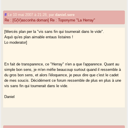
#
Le 10 mai 2007 à 21:28
,
par
daniel.sere
Re : [G(V)asconha doman] Re : Toponyme "La Herray"
[Mercés plan per la "vis sans fin qui tournerait dans le vide".
Aquò qu'es plan aimable entaus listaires !
Lo moderator]
En fait de transparence, ce "Herray" n'en a que l'apparence. Quant au
simple bon sens, je m'en méfie beaucoup surtout quand il ressemble à
du gros bon sens, et alors l'éloquence, je peux dire que c'est le cadet
de mes soucis. Décidément ce forum ressemble de plus en plus à une
vis sans fin qui tournerait dans le vide.
Daniel