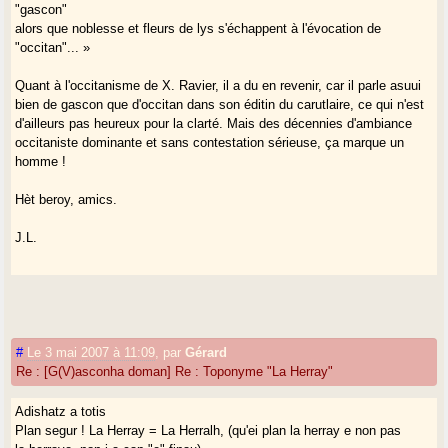
"gascon"
alors que noblesse et fleurs de lys s'échappent à l'évocation de
"occitan"... »
Quant à l'occitanisme de X. Ravier, il a du en revenir, car il parle asuui
bien de gascon que d'occitan dans son éditin du carutlaire, ce qui n'est
d'ailleurs pas heureux pour la clarté. Mais des décennies d'ambiance
occitaniste dominante et sans contestation sérieuse, ça marque un
homme !
Hèt beroy, amics.
J.L.
#
Le 3 mai 2007 à 11:09
,
par
Gérard
Re : [G(V)asconha doman] Re : Toponyme "La Herray"
Adishatz a totis
Plan segur ! La Herray = La Herralh, (qu'ei plan la herray e non pas