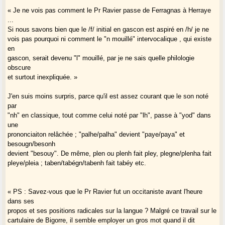
« Je ne vois pas comment le Pr Ravier passe de Ferragnas à Herraye
...
Si nous savons bien que le /f/ initial en gascon est aspiré en /h/ je ne
vois pas pourquoi ni comment le "n mouillé" intervocalique , qui existe
en
gascon, serait devenu "l" mouillé, par je ne sais quelle philologie
obscure
et surtout inexpliquée. »
J'en suis moins surpris, parce qu'il est assez courant que le son noté
par
"nh" en classique, tout comme celui noté par "lh", passe à "yod" dans
une
prononciaiton relâchée ; "palhe/palha" devient "paye/paya" et
besougn/besonh
devient "besouy". De même, plen ou plenh fait pley, plegne/plenha fait
pleye/pleia ; taben/tabégn/tabenh fait tabéy etc.
« PS : Savez-vous que le Pr Ravier fut un occitaniste avant l'heure
dans ses
propos et ses positions radicales sur la langue ? Malgré ce travail sur le
cartulaire de Bigorre, il semble employer un gros mot quand il dit