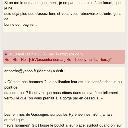
Si on me le demande gentiment, je ne particperai plus à ce forum, que
je ne
suis déjà plus que d'assez loin, et vous vous retrouverez qu'entre gens
de
bonne compagnie...
Bruno.
#
Le 13 mai 2007 à 23:06
,
par
Txatti@aol.com
Re : RE : Re : [G(V)asconha doman] Re : Toponyme "La Herray"
arthortho@yahoo.fr (Martine) a écrit :
« Où sont nos hommes ? La civilisation leur est-elle passée dessus au
point de
craindre tout ? Il est vrai que nous étions dans un système tellement
verrouillé que l'on vous prenait à la gorge par en dessous. »
Les femmes de Gascogne, surtout les Pyrénéennes, n'ont jamais
attendu que
"leurs hommes" (sic) fasse le boulot à leur place, surtout quand on leur