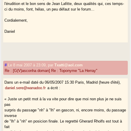
l'érudition et le bon sens de Jean Lafitte, deux qualités qui, ces temps-
ci du moins, font, hélas, un peu défaut sur le forum...
Cordialement,
Daniel
#
Le 8 mai 2007 à 23:09
,
par
Txatti@aol.com
Re : [G(V)asconha doman] Re : Toponyme "La Herray"
Dans un e-mail daté du 06/05/2007 15:30 Paris, Madrid (heure d'été),
daniel.sere@wanadoo.fr
a écrit :
« Juste un petit mot à la va vite pour dire que moi non plus je ne suis
pas
surpris du passage "nh" à "lh" en gascon, ni, encore moins, du passage
inverse
de "lh" à "nh" en posicion finale. Le regretté Gherard Rholfs est tout à
fait