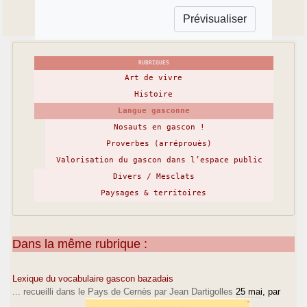
RUBRIQUES
Art de vivre
Histoire
Langue gasconne
Nosauts en gascon !
Proverbes (arréprouès)
Valorisation du gascon dans l’espace public
Divers / Mesclats
Paysages & territoires
Dans la même rubrique :
Lexique du vocabulaire gascon bazadais
... recueilli dans le Pays de Cernès par Jean Dartigolles
25 mai
, par