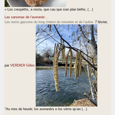
« Los crespèths, a nosta, que cau que sian plan bèths, (…)
Las sarsenas de l’averanèr...
Les noms gascons du long chaton du noisetier et de l’aulne.
7 février
,
par
VERDIER Gilles
"Au mes de heurèr, los averanèrs e los vèrns qu’an (…)