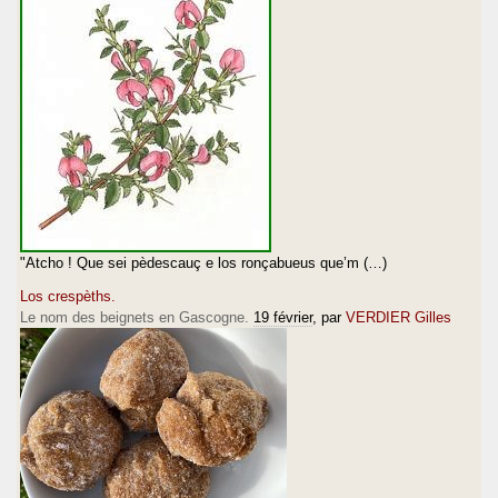
"Atcho ! Que sei pèdescauç e los ronçabueus que’m (…)
Los crespèths.
Le nom des beignets en Gascogne.
19 février
, par
VERDIER Gilles