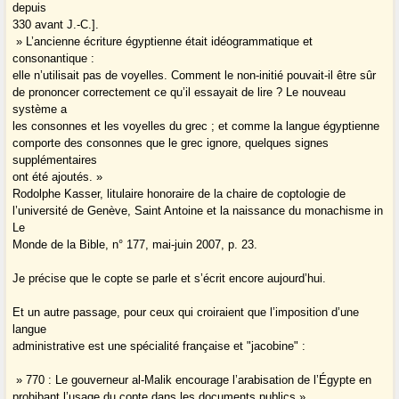
depuis
330 avant J.-C.].
» L’ancienne écriture égyptienne était idéogrammatique et
consonantique :
elle n’utilisait pas de voyelles. Comment le non-initié pouvait-il être sûr
de prononcer correctement ce qu’il essayait de lire ? Le nouveau
système a
les consonnes et les voyelles du grec ; et comme la langue égyptienne
comporte des consonnes que le grec ignore, quelques signes
supplémentaires
ont été ajoutés. »
Rodolphe Kasser, litulaire honoraire de la chaire de coptologie de
l’université de Genève, Saint Antoine et la naissance du monachisme in
Le
Monde de la Bible, n° 177, mai-juin 2007, p. 23.
Je précise que le copte se parle et s’écrit encore aujourd’hui.
Et un autre passage, pour ceux qui croiraient que l’imposition d’une
langue
administrative est une spécialité française et "jacobine" :
» 770 : Le gouverneur al-Malik encourage l’arabisation de l’Égypte en
prohibant l’usage du copte dans les documents publics »