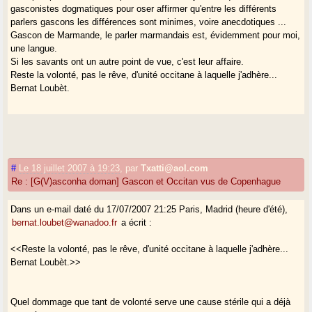
gasconistes dogmatiques pour oser affirmer qu'entre les différents
parlers gascons les différences sont minimes, voire anecdotiques ...
Gascon de Marmande, le parler marmandais est, évidemment pour moi,
une langue.
Si les savants ont un autre point de vue, c'est leur affaire.
Reste la volonté, pas le rêve, d'unité occitane à laquelle j'adhère...
Bernat Loubèt.
#
Le 18 juillet 2007 à 19:23
,
par
Txatti@aol.com
Re : [G(V)asconha doman] Gascon et Occitan vus de Copenhague
Dans un e-mail daté du 17/07/2007 21:25 Paris, Madrid (heure d'été),
bernat.loubet@wanadoo.fr
a écrit :
<<Reste la volonté, pas le rêve, d'unité occitane à laquelle j'adhère...
Bernat Loubèt.>>
Quel dommage que tant de volonté serve une cause stérile qui a déjà