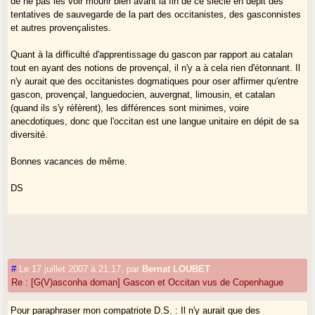
de ne pas les voir mourir bien avant la fin de ce siècle en dépit des
tentatives de sauvegarde de la part des occitanistes, des gasconnistes
et autres provençalistes.
Quant à la difficulté d'apprentissage du gascon par rapport au catalan
tout en ayant des notions de provençal, il n'y a à cela rien d'étonnant. Il
n'y aurait que des occitanistes dogmatiques pour oser affirmer qu'entre
gascon, provençal, languedocien, auvergnat, limousin, et catalan
(quand ils s'y réfèrent), les différences sont minimes, voire
anecdotiques, donc que l'occitan est une langue unitaire en dépit de sa
diversité.
Bonnes vacances de même.
DS
#
Le 17 juillet 2007 à 21:17
,
par
Bernat LOUBET
Re : [G(V)asconha doman] Gascon et Occitan vus de Copenhague
Pour paraphraser mon compatriote D.S. : Il n'y aurait que des