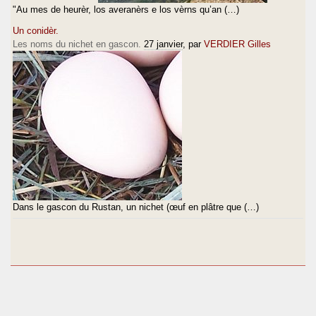
"Au mes de heurèr, los averanèrs e los vèrns qu’an (…)
Un conidèr.
Les noms du nichet en gascon.
27 janvier
, par
VERDIER Gilles
Dans le gascon du Rustan, un nichet (œuf en plâtre que (…)