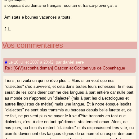
s’opposant au domaine français, occitan et franco-provençal. »
Amistats e bounes vacances a touts,
J.L.
Vos commentaires
#
Le 16 juillet 2007 à 20:42
,
par
daniel.sere
Re : [G(V)asconha doman] Gascon et Occitan vus de Copenhague
Tiens, en voilà un qui ne rêve plus... Mais si on veut que nos
"dialectes" d'oc survivent, et cela dans toutes leurs richesses, le mieux
serait de les considérer comme des langues à part entière car nulle part
au monde on n'apprend un "dialecte" (mis à part les dialectologues et
autres linguistes de métier) mais une langue. Et à notre époque lesdits
"dialectes" ne sont plus transmis au berceau depuis belle lurette et, de
ce fait, ne peuvent plus se payer le luxe d'être transmis en tant que
dialectes, c'est-à-dire en tant qu'idiomes strictement oraux. Alors, de
nos jours, ou bien ils restent "dialectes" et ils disparaissent très vite, ou
bien ils deviennent des langues dignes de ce nom et un espoir demeure