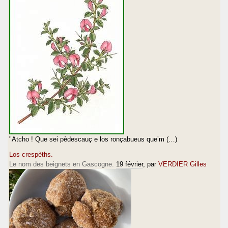
"Atcho ! Que sei pèdescauç e los ronçabueus que’m (…)
Los crespèths.
Le nom des beignets en Gascogne.
19 février
, par
VERDIER Gilles