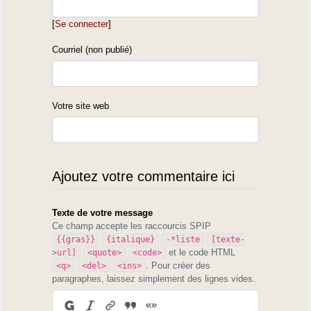
[
Se connecter
]
Courriel (non publié)
Votre site web
Ajoutez votre commentaire ici
Texte de votre message
Ce champ accepte les raccourcis SPIP
{{gras}}
{italique}
-*liste
[texte-
et le code HTML
>url]
<quote>
<code>
. Pour créer des
<q>
<del>
<ins>
paragraphes, laissez simplement des lignes vides.