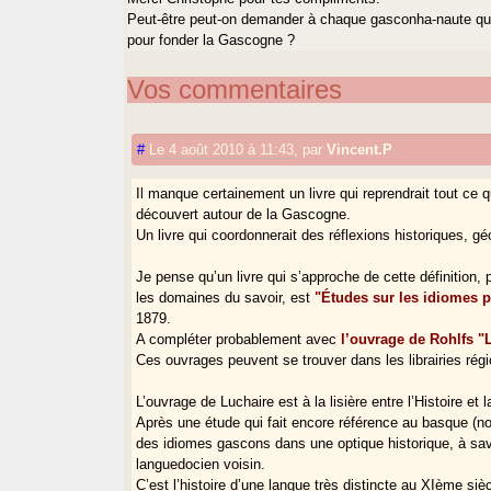
Peut-être peut-on demander à chaque gasconha-naute qui pa
pour fonder la Gascogne ?
Vos commentaires
#
Le 4 août 2010 à 11:43
,
par
Vincent.P
Il manque certainement un livre qui reprendrait tout ce q
découvert autour de la Gascogne.
Un livre qui coordonnerait des réflexions historiques, gé
Je pense qu’un livre qui s’approche de cette définition, 
les domaines du savoir, est
"Études sur les idiomes p
1879.
A compléter probablement avec
l’ouvrage de Rohlfs 
Ces ouvrages peuvent se trouver dans les librairies régi
L’ouvrage de Luchaire est à la lisière entre l’Histoire et l
Après une étude qui fait encore référence au basque (not
des idiomes gascons dans une optique historique, à sav
languedocien voisin.
C’est l’histoire d’une langue très distincte au XIème si