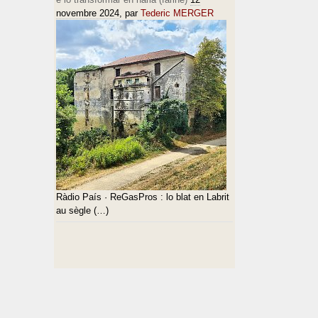
novembre 2024
, par
Tederic MERGER
Ràdio País · ReGasPros : lo blat en Labrit
au sègle (…)