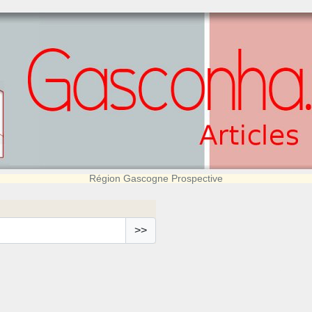
Région Gascogne Prospective
>>