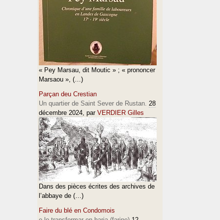
« Pey Marsau, dit Moutic » ; « prononcer
Marsaou », (…)
Parçan deu Crestian
Un quartier de Saint Sever de Rustan.
28
décembre 2024
, par
VERDIER Gilles
Dans des pièces écrites des archives de
l’abbaye de (…)
Faire du blé en Condomois
e lo transformar en haria (farine)
12