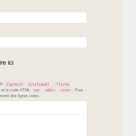
e ici
PIP
{{gras}}
{italique}
-*liste
et le code HTML
. Pour
<q>
<del>
<ins>
ement des lignes vides.