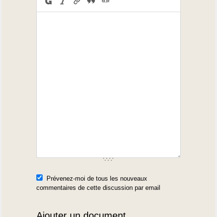
>
> Généralité qui a porté divers noms au cours
du temps : sous César :
> "Aquitaine", une des trois parties de la Gaule
; sous l'Empire :
> "Novempopulanie", ou les neuf peuples,
dont le tracé a duré tout
> l'Ancien Régime sous forme de province
ecclésiastique ; dans les temps
> modernes : "Gascogne", région qui participe
à la fois de ce passé et
> des conditions géographiques et
économiques qui l'expliquent.
>
> A cette région on peut assigner comme
Prévenez-moi de tous les nouveaux
territoire authentique les
commentaires de cette discussion par email
> départements des Landes, du Gers et des
Hautes-Pyrénées, augmentés
Ajouter un document
> d'une première zone enveloppante, au nord,