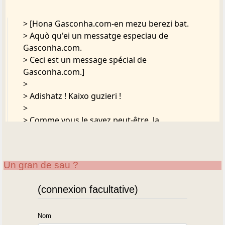
> [Hona Gasconha.com-en mezu berezi bat.
> Aquò qu'ei un messatge especiau de
Gasconha.com.
> Ceci est un message spécial de
Gasconha.com.]
>
> Adishatz ! Kaixo guzieri !
>
> Comme vous le savez peut-être, la
délimitation de la Gascogne est
> source de débats sans fin.
> ça-jos lo punt de vista de l'escrivan Joseph de
Un gran de sau ?
Pesquidoux ((1869-1946
> -
(connexion facultative)
http://www.gascogne.fr/histoire/pesquido.htm
) dens lo son libe "La
> Gascogne".
Nom