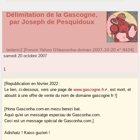
Délimitation de la Gascogne,
par Joseph de Pesquidoux
tederic2 [Forum Yahoo GVasconha-doman 2007-10-20 n° 8434]
samedi 20 octobre 2007
1
[Republication en février 2022 :
Le lien, ci-dessous, vers une page de
www.gascogne.fr
, est mort, et
aboutit à une offre de vente du nom de domaine gascogne.fr !]
[Hona Gasconha.com-en mezu berezi bat.
Aquò qu'ei un messatge especiau de Gasconha.com.
Ceci est un message spécial de Gasconha.com.]
Adishatz ! Kaixo guzieri !