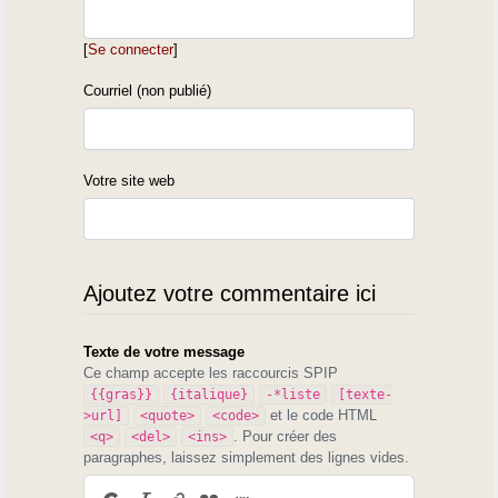
>
> On remarquera qu'il ne motive pas sa
[
Se connecter
]
délimitation du "territoire
> authentique"... Peut-être la définition par la
Courriel (non publié)
langue lui faisait-elle
> peur ?
>
Votre site web
> ------
> "Si on arrêtait les limites à celles de la langue
pure, la Gascogne
> tiendrait la rive gauche de la Garonne, en la
Ajoutez votre commentaire ici
dépassant çà et là.
> Si l'on considérait le point de vue hisorique,
elle comprendrait un
Texte de votre message
Ce champ accepte les raccourcis SPIP
> pays qui, bien que lié à la Guyenne en 1789,
{{gras}}
{italique}
-*liste
[texte-
sous un gouvernement
et le code HTML
>url]
<quote>
<code>
> unique, avec Bordeaux pour siège, se
. Pour créer des
<q>
<del>
<ins>
souviendrait d'avoir été un tout
paragraphes, laissez simplement des lignes vides.
> distinct et d'avoir eu pour capitale Auch.