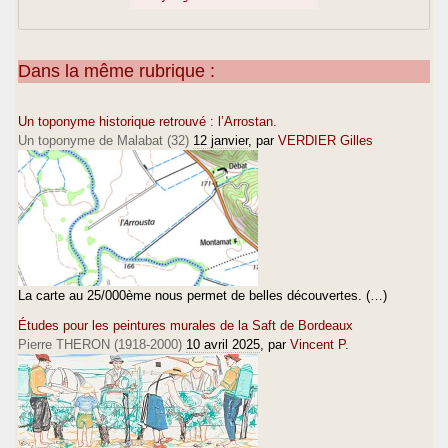
leur capitale.
> Bayonne est gasconne d'histoire, d'us et
coutumes et de langue.
Dans la même rubrique :
> Mais une importante colonie basquye y vit,
établie depuis un âge
Un toponyme historique retrouvé : l’Arrostan.
> lointain : occupation qui fait figure de co-
Un toponyme de Malabat (32)
12 janvier
, par
VERDIER Gilles
possession."
> ------
>
> Tederic
>
>
>
La carte au 25/000ème nous permet de belles découvertes. (…)
>
Études pour les peintures murales de la Saft de Bordeaux
Pierre THERON (1918-2000)
10 avril 2025
, par
Vincent P.