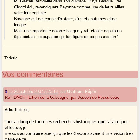
M. Gaétan Bernoville dans son ouvrage "Pays Basque", de
Gigord éd., revendiquent Bayonne comme une de leurs villes,
voire leur capitale.
Bayonne est gasconne d'histoire, d'us et coutumes et de
langue.
Mais une importante colonie basque y vit, établie depuis un
âge lointain : occupation qui fait figure de co-possession."
Tederic
Vos commentaires
#
Le 20 octobre 2007 à 23:18
,
par
Guilhem Pépin
Re : DÃ©limitation de la Gascogne, par Joseph de Pesquidoux
Adiu Tédéric,
Tout au long de toute les recherches historiques que j'ai à ce jour
effectué, je
me suis au contraire aperçu que les Gascons avaient une vision très
claire de ce