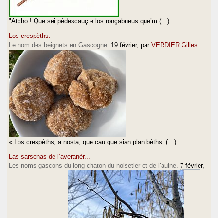
"Atcho ! Que sei pèdescauç e los ronçabueus que’m (…)
Los crespèths.
Le nom des beignets en Gascogne.
19 février
, par
VERDIER Gilles
« Los crespèths, a nosta, que cau que sian plan bèths, (…)
Las sarsenas de l’averanèr...
Les noms gascons du long chaton du noisetier et de l’aulne.
7 février
,