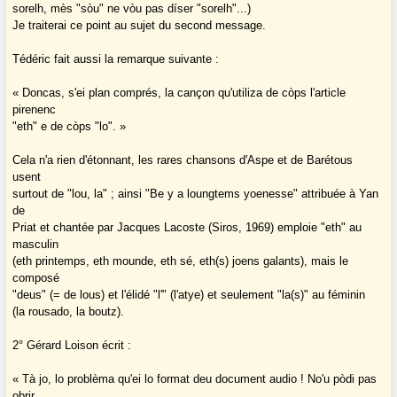
sorelh, mès "sòu" ne vòu pas díser "sorelh"...)
Je traiterai ce point au sujet du second message.
Tédéric fait aussi la remarque suivante :
« Doncas, s'ei plan comprés, la cançon qu'utiliza de còps l'article
pirenenc
"eth" e de còps "lo". »
Cela n'a rien d'étonnant, les rares chansons d'Aspe et de Barétous
usent
surtout de "lou, la" ; ainsi "Be y a loungtems yoenesse" attribuée à Yan
de
Priat et chantée par Jacques Lacoste (Siros, 1969) emploie "eth" au
masculin
(eth printemps, eth mounde, eth sé, eth(s) joens galants), mais le
composé
"deus" (= de lous) et l'élidé "l'" (l'atye) et seulement "la(s)" au féminin
(la rousado, la boutz).
2° Gérard Loison écrit :
« Tà jo, lo problèma qu'ei lo format deu document audio ! No'u pòdi pas
obrir