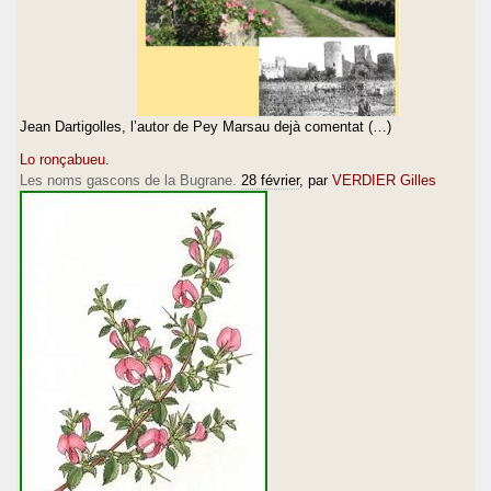
Jean Dartigolles, l’autor de Pey Marsau dejà comentat (…)
Lo ronçabueu.
Les noms gascons de la Bugrane.
28 février
, par
VERDIER Gilles