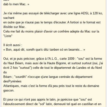
dab lo men Mac. »
Je n'ai même pas essayé de télécharger avec une ligne ADSL à 128 ko,
sachant
en outre que je n'aurai pas le temps d'écouter. A fortiori si le format est
illisible sur Mac.
Cela me fait du moins plaisir d'avoir un confrère adepte du Mac sur la
"Liste"
Il écrit aussi :
« Bon, aquò dit, sorelh que's ditz tanben só en bearnés... »
Oui, et je puis préciser, grâce à l'A.L.G., carte 1009 : "sou" est la forme
du Haut Béarn, mais ausi de la Haute Bigorre, et surtout surtout (oui, j'ai
écrit 2 fois "surtout") celle de tout le départemnet de Landes et du Nord
du
Béarn ; "sourélh" n'occupe q'une langue centrale du département
desPyrénées
Atlantiques, mais c'est la forme d'à peu près tout le reste du domaine
gascon.
Et pour ce qui n'ont pas appris le latin, je pprécise que "sou" est
l'aboutissement direct de "sol" latin, demeuré tel quel en castillan et en