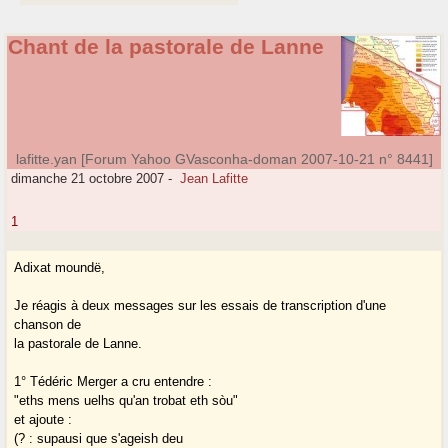
Chant de la pastorale de Lanne
lafitte.yan [Forum Yahoo GVasconha-doman 2007-10-21 n° 8441]
dimanche 21 octobre 2007
-
Jean Lafitte
1
Adixat moundë,
Je réagis à deux messages sur les essais de transcription d'une
chanson de
la pastorale de Lanne.
1° Tédéric Merger a cru entendre :
"eths mens uelhs qu'an trobat eth sòu"
et ajoute :
(? : supausi que s'ageish deu