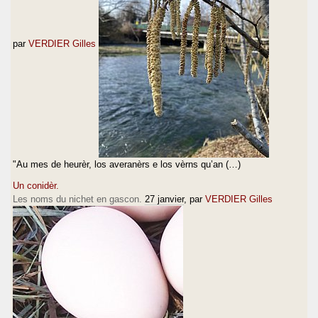
par
VERDIER Gilles
"Au mes de heurèr, los averanèrs e los vèrns qu’an (…)
Un conidèr.
Les noms du nichet en gascon.
27 janvier
, par
VERDIER Gilles