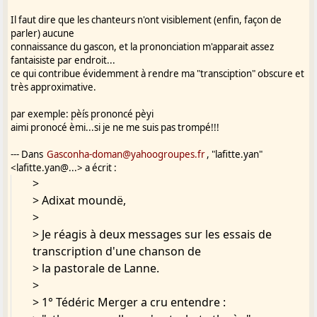
Il faut dire que les chanteurs n'ont visiblement (enfin, façon de
parler) aucune
connaissance du gascon, et la prononciation m'apparait assez
fantaisiste par endroit...
ce qui contribue évidemment à rendre ma "transciption" obscure et
très approximative.
par exemple: pèís prononcé pèyi
aimi pronocé èmi...si je ne me suis pas trompé!!!
--- Dans
Gasconha-doman@yahoogroupes.fr
, "lafitte.yan"
<lafitte.yan@...> a écrit :
>
> Adixat moundë,
>
> Je réagis à deux messages sur les essais de
transcription d'une chanson de
> la pastorale de Lanne.
>
> 1° Tédéric Merger a cru entendre :