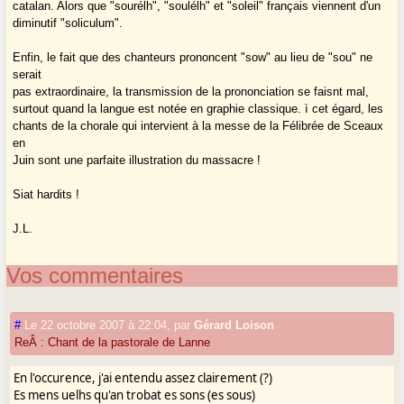
catalan. Alors que "sourélh", "soulélh" et "soleil" français viennent d'un
diminutif "soliculum".
Enfin, le fait que des chanteurs prononcent "sow" au lieu de "sou" ne
serait
pas extraordinaire, la transmission de la prononciation se faisnt mal,
surtout quand la langue est notée en graphie classique. ì cet égard, les
chants de la chorale qui intervient à la messe de la Félibrée de Sceaux
en
Juin sont une parfaite illustration du massacre !
Siat hardits !
J.L.
Vos commentaires
#
Le 22 octobre 2007 à 22:04
,
par
Gérard Loison
ReÂ : Chant de la pastorale de Lanne
En l'occurence, j'ai entendu assez clairement (?)
Es mens uelhs qu'an trobat es sons (es sous)