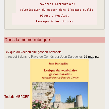
>
Proverbes (arréprouès)
> Siat hardits !
Valorisation du gascon dans l’espace public
>
Divers / Mesclats
> J.L.
Paysages & territoires
>
Dans la même rubrique :
Lexique du vocabulaire gascon bazadais
... recueilli dans le Pays de Cernès par Jean Dartigolles
25 mai
, par
Tederic MERGER