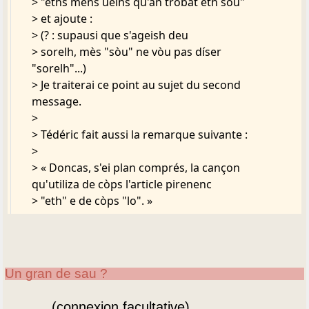
> "eths mens uelhs qu'an trobat eth sòu"
> et ajoute :
> (? : supausi que s'ageish deu
> sorelh, mès "sòu" ne vòu pas díser
"sorelh"...)
> Je traiterai ce point au sujet du second
message.
>
> Tédéric fait aussi la remarque suivante :
>
> « Doncas, s'ei plan comprés, la cançon
qu'utiliza de còps l'article pirenenc
> "eth" e de còps "lo". »
>
> Cela n'a rien d'étonnant, les rares chansons
d'Aspe et de Barétous usent
> surtout de "lou, la"; ainsi "Be y a loungtems
Un gran de sau ?
yoenesse" attribuée à Yan de
> Priat et chantée par Jacques Lacoste (Siros,
(connexion facultative)