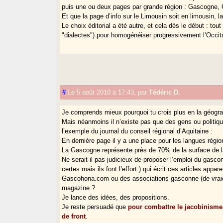
puis une ou deux pages par grande région : Gascogne,
Et que la page d’info sur le Limousin soit en limousin,
Le choix éditorial a été autre, et cela dès le début : to
"dialectes") pour homogénéiser progressivement l’Occita
#
Le 5 août 2010 à 17:43
,
par
Tédéric D.
Je comprends mieux pourquoi tu crois plus en la géogr
Mais néanmoins il n’existe pas que des gens ou politiques
l’exemple du journal du conseil régional d’Aquitaine :
En dernière page il y a une place pour les langues régi
La Gascogne représente près de 70% de la surface de la
Ne serait-il pas judicieux de proposer l’emploi du gascon
certes mais ils font l’effort.) qui écrit ces articles ap
Gascohona.com ou des associations gasconne (de vraies) c
magazine ?
Je lance des idées, des propositions.
Je reste persuadé que
pour combattre le jacobinisme, 
de front
.