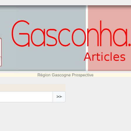
Région Gascogne Prospective
>>