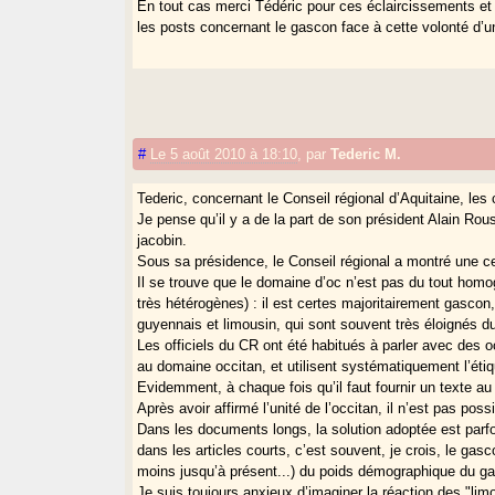
En tout cas merci Tédéric pour ces éclaircissements et
les posts concernant le gascon face à cette volonté d’u
#
Le 5 août 2010 à 18:10
,
par
Tederic M.
Tederic, concernant le Conseil régional d’Aquitaine, l
Je pense qu’il y a de la part de son président Alain Rous
jacobin.
Sous sa présidence, le Conseil régional a montré une cer
Il se trouve que le domaine d’oc n’est pas du tout hom
très hétérogènes) : il est certes majoritairement gascon
guyennais et limousin, qui sont souvent très éloignés d
Les officiels du CR ont été habitués à parler avec des o
au domaine occitan, et utilisent systématiquement l’étiq
Evidemment, à chaque fois qu’il faut fournir un texte au
Après avoir affirmé l’unité de l’occitan, il n’est pas possi
Dans les documents longs, la solution adoptée est parf
dans les articles courts, c’est souvent, je crois, le gas
moins jusqu’à présent...) du poids démographique du g
Je suis toujours anxieux d’imaginer la réaction des "lim