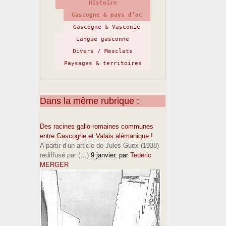
Histoire
Gascogne & pays d’oc
Gascogne & Vasconie
Langue gasconne
Divers / Mesclats
Paysages & territoires
Dans la même rubrique :
Des racines gallo-romaines communes
entre Gascogne et Valais alémanique !
A partir d’un article de Jules Guex (1938)
rediffusé par (…)
9 janvier
, par
Tederic
MERGER