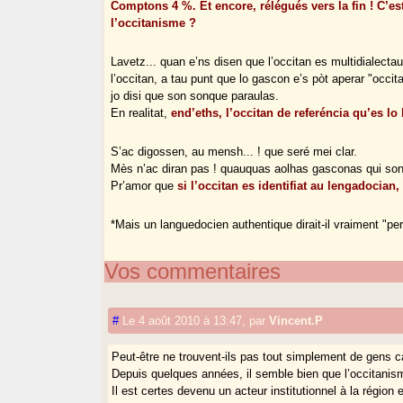
Comptons 4 %. Et encore, rélégués vers la fin ! C’e
l’occitanisme ?
Lavetz... quan e’ns disen que l’occitan es multidialectau
l’occitan, a tau punt que lo gascon e’s pòt aperar "occit
jo disi que son sonque paraulas.
En realitat,
end’eths, l’occitan de referéncia qu’es l
S’ac digossen, au mensh... ! que seré mei clar.
Mès n’ac diran pas ! quauquas aolhas gasconas qui son 
Pr’amor que
si l’occitan es identifiat au lengadocian
*Mais un languedocien authentique dirait-il vraiment "per
Vos commentaires
#
Le 4 août 2010 à 13:47
,
par
Vincent.P
Peut-être ne trouvent-ils pas tout simplement de gens c
Depuis quelques années, il semble bien que l’occitani
Il est certes devenu un acteur institutionnel à la régi