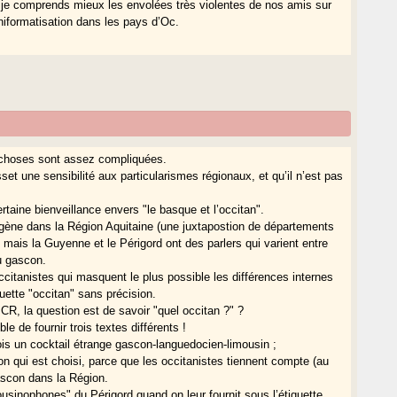
 je comprends mieux les envolées très violentes de nos amis sur
niformatisation dans les pays d’Oc.
es choses sont assez compliquées.
set une sensibilité aux particularismes régionaux, et qu’il n’est pas
taine bienveillance envers "le basque et l’occitan".
ogène dans la Région Aquitaine (une juxtapostion de départements
, mais la Guyenne et le Périgord ont des parlers qui varient entre
u gascon.
ccitanistes qui masquent le plus possible les différences internes
uette "occitan" sans précision.
 CR, la question est de savoir "quel occitan ?" ?
ble de fournir trois textes différents !
ois un cocktail étrange gascon-languedocien-limousin ;
con qui est choisi, parce que les occitanistes tiennent compte (au
ascon dans la Région.
ousinophones" du Périgord quand on leur fournit sous l’étiquette