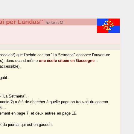
ai per Landas"
Tederic M.
edocien*) que l’hebdo occitan "La Setmana" annonce l’ouverture
ndes), donc quand même
une école située en Gascogne
...
 accessible).
gatif.
de "La Setmana".
anie ?) a été de chercher à quelle page on trouvait du gascon.
6...
eulement en page 7, et deux autres en page 11.
2 du journal qui est en gascon.