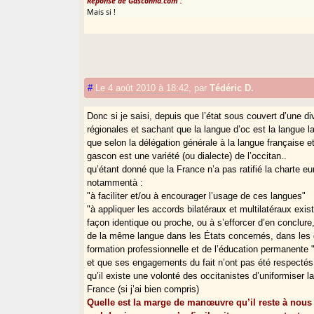
Réponse de Gasconha.com :
Mais si !
#
Le 4 août 2010 à 18:42
,
par
Tédéric D.
Donc si je saisi, depuis que l’état sous couvert d’une di
régionales et sachant que la langue d’oc est la langue l
que selon la délégation générale à la langue française 
gascon est une variété (ou dialecte) de l’occitan..
qu’étant donné que la France n’a pas ratifié la charte e
notammentà :
"à faciliter et/ou à encourager l’usage de ces langues"
"à appliquer les accords bilatéraux et multilatéraux exi
façon identique ou proche, ou à s’efforcer d’en conclure,
de la même langue dans les États concernés, dans les do
formation professionnelle et de l’éducation permanente " 
et que ses engagements du fait n’ont pas été respectés
qu’il existe une volonté des occitanistes d’uniformiser l
France (si j’ai bien compris)
Quelle est la marge de manœuvre qu’il reste à nous