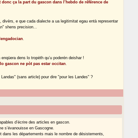
st donc ça la part du gascon dans l’hebdo de référence de
, divèrs, e que cada dialecte a ua legitimitat egau entà representar
an" shens precision...
o lengadocian
.
enqüera dens lo tropèth qu’u poderén deishar !
, lo gascon ne pòt pas estar occitan
.
 Landas" (sans article) pour dire "pour les Landes" ?
apables d’écrire des articles en gascon.
sme s’évanouisse en Gascogne.
on et dans les départements mais le nombre de désistements,