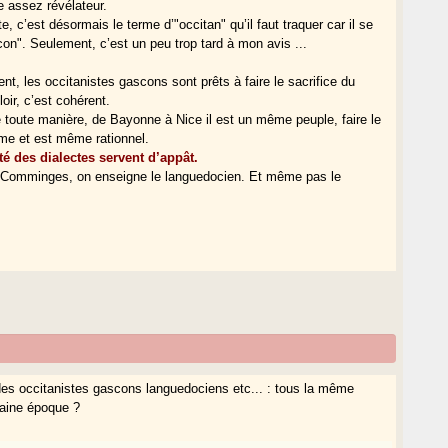
 assez révélateur.
 c’est désormais le terme d’"occitan" qu’il faut traquer car il se
scon". Seulement, c’est un peu trop tard à mon avis ...
nt, les occitanistes gascons sont prêts à faire le sacrifice du
oir, c’est cohérent.
de toute manière, de Bayonne à Nice il est un même peuple, faire le
me et est même rationnel.
ité des dialectes servent d’appât.
de Comminges, on enseigne le languedocien. Et même pas le
t des occitanistes gascons languedociens etc... : tous la même
taine époque ?