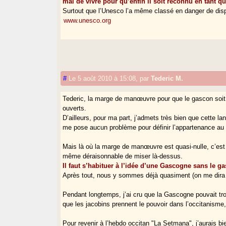
mal de vivre pour qu’enfin il soit reconnu en tant q
Surtout que l’Unesco l’a même classé en danger de disp
www.unesco.org
#
Le 5 août 2010 à 15:08
,
par
Tederic M.
Tederic, la marge de manœuvre pour que le gascon soit r
ouverts.
D’ailleurs, pour ma part, j’admets très bien que cette lan
me pose aucun problème pour définir l’appartenance au
Mais là où la marge de manœuvre est quasi-nulle, c’est 
même déraisonnable de miser là-dessus.
Il faut s’habituer à l’idée d’une Gascogne sans le ga
Après tout, nous y sommes déjà quasiment (on me dira qu
Pendant longtemps, j’ai cru que la Gascogne pouvait tro
que les jacobins prennent le pouvoir dans l’occitanisme,
Pour revenir à l’hebdo occitan "La Setmana", j’aurais b