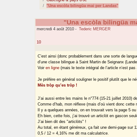
"Una escòla bilingüa mai per Landas"
"Una escòla bilingüa m
mercredi 4 août 2010
-
Tederic MERGER
10
C’est ainsi (donc probablement dans une sorte de langu
d’une classe bilingue à Saint Martin de Seignanx (La
Voir
en ligne
(mais le texte intégral de l’article n’est pas
Je préfère en général souligner le positif plutôt que le né
Mès tròp qu’es tròp !
J’ai aussi entre les mains le n°774 (15-21 juillet 2010) 
Comme d’hab, mon réflexe (mais d’où vient donc cette m
Il y a quelques années, on en trouvait vers la page 5 ou 
Eh bien, cette fois, j’ai trouvé un articlòt en gascon s
J’ai bien dit des "articlòts" !
Au total, en étant généreux, ça fait une demi-page sur 1
0,5 / 12 = 4,16% me dit ma calculatrice.