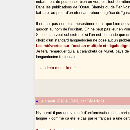
notamment de personnes bien en vue, est tout de même
Dans les publications de l’Ostau Biarnés ou de Per Noste,
fait rare, au profit d’un étonnant retour en grâce de "ga
Il ne faut pas non plus mésestimer le fait que bien souve
gascon au nom de l’occitan. On ne peut pas leur en voul
Si l’occitan veut subsister et si l’on est persuadé que 
choix d’un standard languedocien ne pose aucun problè
Les mièvreries sur l’occitan multiple et l’égale dign
Je ferai remarquer qu’à la calandreta de Muret, pays 
languedocien toulousain.
calandreta.muret.free.fr
#
Le 4 août 2010 à 15:03
,
par
Tédéric D.
N’y aurait il pas une volonté d’uniformisation de la par
langue ? comme ça été le cas par le français à une cer