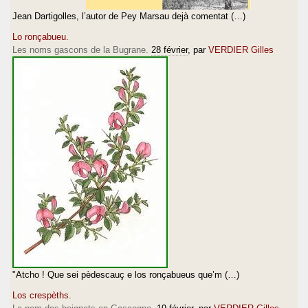
Jean Dartigolles, l’autor de Pey Marsau dejà comentat (…)
Lo ronçabueu.
Les noms gascons de la Bugrane.
28 février
, par
VERDIER Gilles
"Atcho ! Que sei pèdescauç e los ronçabueus que’m (…)
Los crespèths.