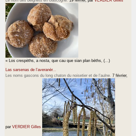
Le nom des beignets en Gascogne.
19 février
, par
VERDIER Gilles
« Los crespèths, a nosta, que cau que sian plan bèths, (…)
Las sarsenas de l’averanèr...
Les noms gascons du long chaton du noisetier et de l’aulne.
7 février
,
par
VERDIER Gilles