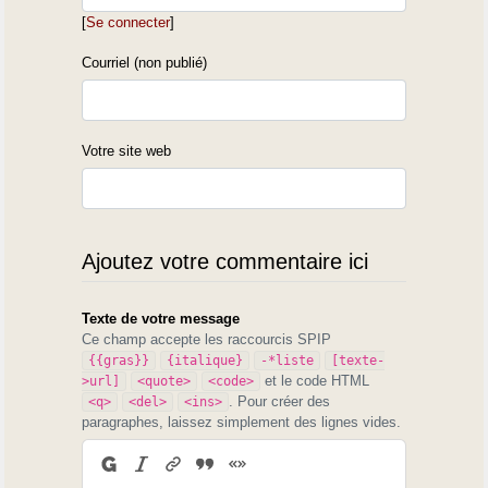
[
Se connecter
]
Courriel (non publié)
Votre site web
Ajoutez votre commentaire ici
Texte de votre message
Ce champ accepte les raccourcis SPIP
{{gras}}
{italique}
-*liste
[texte-
et le code HTML
>url]
<quote>
<code>
. Pour créer des
<q>
<del>
<ins>
paragraphes, laissez simplement des lignes vides.