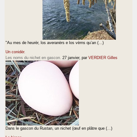
"Au mes de heurèr, los averanèrs e los vèrns qu’an (…)
Un conidèr.
Les noms du nichet en gascon.
27 janvier
, par
VERDIER Gilles
Dans le gascon du Rustan, un nichet (œuf en plâtre que (…)