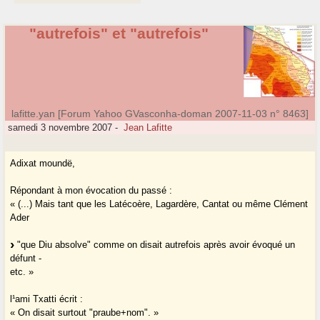
"autrefois" et "autrefois"
lafitte.yan [Forum Yahoo GVasconha-doman 2007-11-03 n° 8463]
samedi 3 novembre 2007
-
Jean Lafitte
Adixat moundë,
Répondant à mon évocation du passé :
« (...) Mais tant que les Latécoère, Lagardère, Cantat ou même Clément
Ader
"que Diu absolve" comme on disait autrefois après avoir évoqué un
défunt -
etc. »
l¹ami Txatti écrit :
« On disait surtout "praube+nom". »