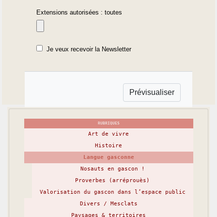
Extensions autorisées : toutes
Je veux recevoir la Newsletter
RUBRIQUES
Art de vivre
Histoire
Langue gasconne
Nosauts en gascon !
Proverbes (arréprouès)
Valorisation du gascon dans l’espace public
Divers / Mesclats
Paysages & territoires