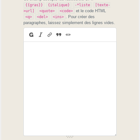
{{gras}}
{italique}
-*liste
[texte-
et le code HTML
>url]
<quote>
<code>
. Pour créer des
<q>
<del>
<ins>
paragraphes, laissez simplement des lignes vides.