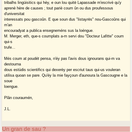
tribalhs lingüisitics qui hèy, e oun lou quitë Lapassade m'escrivè qu'y
aprenè hère de causes ; tout pariè coum ûn ou dus proufessous
d'universitat
interessats pou gascoûn. E que soun dus "listayrës" nou-Gascoûns qui
m'an
encouradyat a publica ensegneméns sus la loéngue.
M. Merger, eth, que-s coumplats a-m servi dou "Docteur Lafitte" coum
qui-s
trufe...
Més coum at poudét pensa, n'éy pas l'avis dous ignourans qui-m va
destourna
dous estùdis scientifics qui dexerèy per escriut taus qui-us vouleran
utilisa quoan se pare. Qu'éy la mie fayçoun d'aunoura la Gascougne e la
soue
loengue.
Plân couraumén,
J.L.
Un gran de sau ?