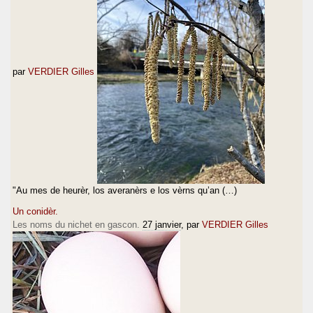
par
VERDIER Gilles
"Au mes de heurèr, los averanèrs e los vèrns qu’an (…)
Un conidèr.
Les noms du nichet en gascon.
27 janvier
, par
VERDIER Gilles