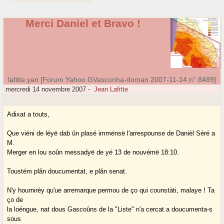
Merci Daniel et Bravo !
lafitte.yan [Forum Yahoo GVasconha-doman 2007-11-14 n° 8489]
mercredi 14 novembre 2007
-
Jean Lafitte
Adixat a touts,
Que viéni de léyë dab ûn plasé imménsë l'arrespounse de Danièl Séré a
M.
Merger en lou soûn messadyë de yé 13 de nouvémë 18:10.
Toustém plân doucumentat, e plân senat.
N'y hournirèy qu'ue arremarque permou de ço qui counstàti, malaye ! Ta
ço de
la loéngue, nat dous Gascoûns de la "Liste" n'a cercat a doucumenta-s
sous