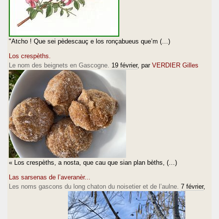
"Atcho ! Que sei pèdescauç e los ronçabueus que’m (…)
Los crespèths.
Le nom des beignets en Gascogne.
19 février
, par
VERDIER Gilles
« Los crespèths, a nosta, que cau que sian plan bèths, (…)
Las sarsenas de l’averanèr...
Les noms gascons du long chaton du noisetier et de l’aulne.
7 février
,