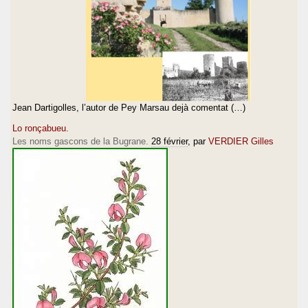
Jean Dartigolles, l’autor de Pey Marsau dejà comentat (…)
Lo ronçabueu.
Les noms gascons de la Bugrane.
28 février
, par
VERDIER Gilles