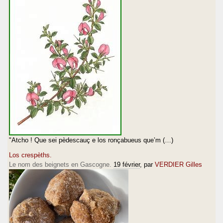
"Atcho ! Que sei pèdescauç e los ronçabueus que’m (…)
Los crespèths.
Le nom des beignets en Gascogne.
19 février
, par
VERDIER Gilles