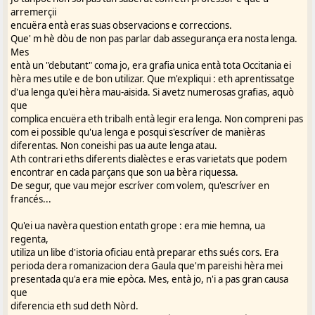
disë mercés
arremerçii
pous rensegneméns qui'u soun estats balhats sus l'ancienetat dou
encuëra entà eras suas observacions e correccions.
gascoûn.
Que' m hè dòu de non pas parlar dab assegurança era nosta lenga.
Qu'ou hè dóu toutûn que sien estat dats en francés, e nou pas en
Mes
gascoûn. E,
entà un "debutant" coma jo, era grafia unica entà tota Occitania ei
supausan bahide que la póu de las péques ourtougrafiques e-n sie
hèra mes utile e de bon utilizar. Que m'expliqui : eth aprentissatge
la cause,
d'ua lenga qu'ei hèra mau-aisida. Si avetz numerosas grafias, aquò
qu'a l'amabilitat de segnala lou courrectou ourtougrafic de Per
que
noste.
complica encuëra eth tribalh entà legir era lenga. Non compreni pas
Ta ço de you, s'escrìvi en francés, qu'éy ta eslaryi lou lectourat,
com ei possible qu'ua lenga e posqui s'escríver de manièras
permou
diferentas. Non coneishi pas ua aute lenga atau.
que nou soun pas mayouritàris lous qui coumprénën lou gascoûn,
Ath contrari eths diferents dialèctes e eras varietats que podem
talèu sourtit
encontrar en cada parçans que son ua bèra riquessa.
de "adixat, quin ve va ?" e "macarèu, quin xapèu !".
De segur, que vau mejor escríver com volem, qu'escríver en
francés...
Et ta ço de l'ourtougrafie, qu'abandounèy la dous ouccitanistes
quoatë ans
Qu'ei ua navèra question entath grope : era mie hemna, ua
a, au parat dous mêns recèrcs souciolinguistics e istourics
regenta,
preliminàris a
utiliza un libe d'istoria oficiau entà preparar eths sués cors. Era
l'espausat de las mies idées sus la grafie dou gascoûn oéy lou die.
perioda dera romanizacion dera Gaula que'm pareishi hèra mei
Que poux
presentada qu'a era mie epòca. Mes, entà jo, n'i a pas gran causa
escrivë en la grafie dou courrrectou xéns éth, en la grafie de
que
l'Escole
diferencia eth sud deth Nòrd.
Gastou Febus de 1905, en la grafie classique adaptade au gascoûn