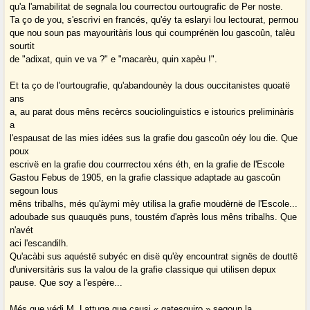
qu'a l'amabilitat de segnala lou courrectou ourtougrafic de Per noste.
Ta ço de you, s'escrìvi en francés, qu'éy ta eslaryi lou lectourat, permou
que nou soun pas mayouritàris lous qui coumprénën lou gascoûn, talèu
sourtit
de "adixat, quin ve va ?" e "macarèu, quin xapèu !".
Et ta ço de l'ourtougrafie, qu'abandounèy la dous ouccitanistes quoatë
ans
a, au parat dous mêns recèrcs souciolinguistics e istourics preliminàris
a
l'espausat de las mies idées sus la grafie dou gascoûn oéy lou die. Que
poux
escrivë en la grafie dou courrrectou xéns éth, en la grafie de l'Escole
Gastou Febus de 1905, en la grafie classique adaptade au gascoûn
segoun lous
mêns tribalhs, més qu'àymi mèy utilisa la grafie moudèrnë de l'Escole...
adoubade sus quauquës puns, toustém d'après lous mêns tribalhs. Que
n'avét
aci l'escandilh.
Qu'acàbi sus aquéstë subyéc en disë qu'èy encountrat signës de douttë
d'universitàris sus la valou de la grafie classique qui utilisen depux
pause. Que soy a l'espère...
Més que védi M. Lattuga que causi « gatesquiro » segoun la