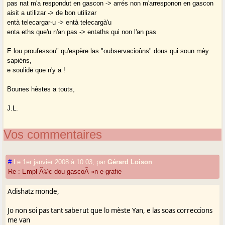
pas nat m'a respondut en gascon -> arrés non m'arresponon en gascon
aisit a utilizar -> de bon utilizar
entà telecargar-u -> entà telecargà'u
enta eths que'u n'an pas -> entaths qui non l'an pas
E lou proufessou" qu'espère las "oubservacioûns" dous qui soun mèy
sapiéns,
e soulidë que n'y a !
Bounes hèstes a touts,
J.L.
Vos commentaires
#
Le 1er janvier 2008 à 10:03
,
par
Gérard Loison
Re : Empl Ã©c dou gascoÃ »n e grafie
Adishatz monde,
Jo non soi pas tant saberut que lo mèste Yan, e las soas correccions
me van