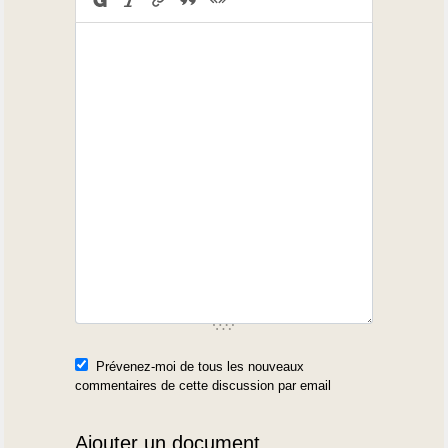
Per noste
> e, proubablë dou courrectou ourtougrafic.
>
> E xéns voulé ha péne a M. Lattuga, que
hournéxi las "oubservacioûns" dou
> "proufessou" :
>
> A maugrat dou courrectou, que dexè escapa
quauquës fautes,
d'accencuacioûn
> mèy que mèy : « arremerçi, ço, hera, hestas,
diser, gaellic, volevan
» au
> loc de : « arremercii, çò, hèra (hera = foire),
Prévenez-moi de tous les nouveaux
hèstas, díser, gaelic,
commentaires de cette discussion par email
> volèvan »
> Péque d'arcor : « un corrector ortografic [...]
Ajouter un document