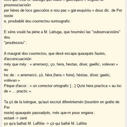
prounouciacioûn
per hères de locs gascoûns e nou pas « gat-esquiròu » dous dic. de Per
noste
e, proubablë dou courrectou ourtougrafic.
E xéns voulé ha péne a M. Lattuga, que hournéxi las "oubservacioûns"
dou
"proufessou" :
A maugrat dou courrectou, que dexè escapa quauquës fautes,
d'accencuacioûn
mèy que mèy : « arremerçi, ço, hera, hestas, diser, gaellic, volevan »
au
loc de : « arremercii, çò, hèra (hera = foire), hèstas, díser, gaelic,
volèvan »
Péque d'arcor : « un corrector ortografic [...] Qu'ei hera practica » au loc
de « ... practic ».
Ta çò de la loéngue, qu'auri escriut diferéntemén (toustém en grafie de
Per
noste) quauquës passadyës, més que-m poux engana :
estaré -> seré
ço qu'a balhat M. Laffitte -> çò qui balhè M. Lafitte