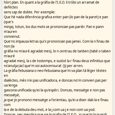
hòrt plan. En quant a la gràfia de l'I.E.O. li tròbi un arramat de
defèctes
sens cap de dobte. Per exemple:
Que hè nada diferéncia grafica enter pan (lo pan de la paret) e pan
(que's
minja), totun, los dus mots se prononcian pas parièr. Pan e pann
m'auren
convienut.
Que'ns impausa letras qui's prononcian pas jamei. Com la n finau de
non (la
gràfia no m'auré agradat mes), lo n centrau de tanben (tabé o taben
m'auré
agradat mes), la s de tostemps, e sustot la r finau deus infinitius que
ns'anutja (ací que'm soi autocensurat :))) per arren.
La gràfia febusiana o neo-febusiana que'm va plan tà léger tèxtes
en
dialèctes, mès n'ei pas unificadora, e doncas no'm convien pas per
ua lenga
gascona unificada qu'ei la qu'espèri. Doncas, messatge e non pas
messatyë,
ja que jo prononci messatge a l'orientau, qu'ei a diser dab la e finau
com
la e de la debuta deu mot, e la j com ua j e non com ua yod.
Doncas, per merdica que sia la grafia de l'I.E.O., jo que'm la guardi.