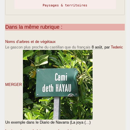
>
Paysages & territoires
> E lou proufessou" qu'espère las
"oubservacioûns" dous qui soun mèy
Dans la même rubrique :
sapiéns,
> e soulidë que n'y a !
Noms d’arbres et de végétaux
>
Le gascon plus proche du castillan que du français
8 août
, par
Tederic
> Bounes hèstes a touts,
>
> J.L.
>
MERGER
Un exemple dans le Diario de Navarra (La joya (…)