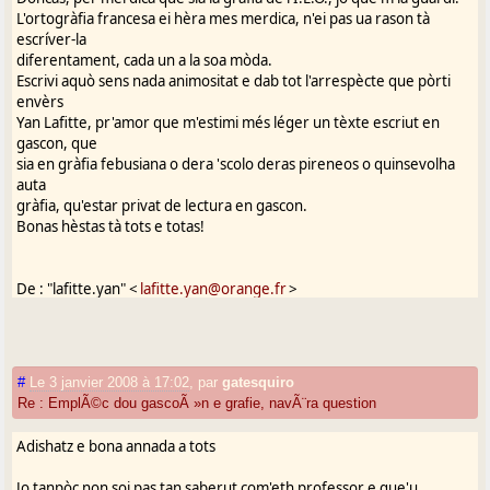
L'ortogràfia francesa ei hèra mes merdica, n'ei pas ua rason tà
escríver-la
diferentament, cada un a la soa mòda.
Escrivi aquò sens nada animositat e dab tot l'arrespècte que pòrti
envèrs
Yan Lafitte, pr'amor que m'estimi més léger un tèxte escriut en
gascon, que
sia en gràfia febusiana o dera 'scolo deras pireneos o quinsevolha
auta
gràfia, qu'estar privat de lectura en gascon.
Bonas hèstas tà tots e totas!
De : "lafitte.yan" <
lafitte.yan@orange.fr
>
Répondre à :
Gasconha-doman@yahoogroupes.fr
Date : Tue, 25 Dec 2007 19:48:32 +0100
ì : Gasconha Doman <
Gasconha-doman@yahoogroupes.fr
>
Objet : [G(V)asconha doman] Empléc dou gascoûn e grafie
#
Le 3 janvier 2008 à 17:02
,
par
gatesquiro
Re : EmplÃ©c dou gascoÃ »n e grafie, navÃ¨ra question
Adixat moundë,
Adishatz e bona annada a tots
Qu'arrespoùni au messadyë simpatic de M. Ronan Lattuga, qui sap
Jo tanpòc non soi pas tan saberut com'eth professor e que'u