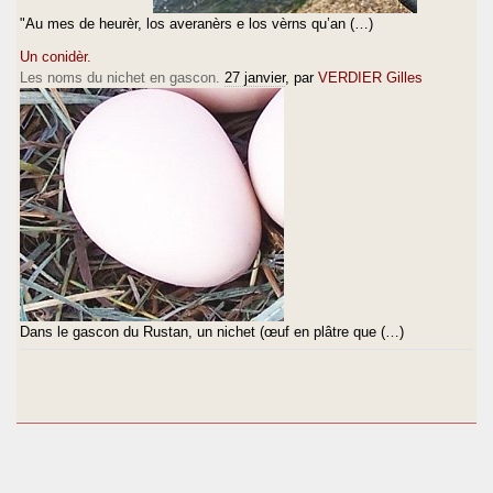
"Au mes de heurèr, los averanèrs e los vèrns qu’an (…)
Un conidèr.
Les noms du nichet en gascon.
27 janvier
, par
VERDIER Gilles
Dans le gascon du Rustan, un nichet (œuf en plâtre que (…)