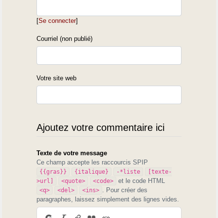
grafie moudèrnë de l'Escole...
> adoubade sus quauquës puns, toustém
[
Se connecter
]
d'après lous mêns tribalhs. Que
Courriel (non publié)
n'avét
> aci l'escandilh.
> Qu'acàbi sus aquéstë subyéc en disë qu'èy
Votre site web
encountrat signës de douttë
> d'universitàris sus la valou de la grafie
classique qui utilisen depux
> pause. Que soy a l'espère...
Ajoutez votre commentaire ici
>
> Més que védi M. Lattuga que causi «
gatesquiro » segoun la
Texte de votre message
Ce champ accepte les raccourcis SPIP
{{gras}}
{italique}
-*liste
[texte-
prounouciacioûn
et le code HTML
>url]
<quote>
<code>
> per hères de locs gascoûns e nou pas « gat-
. Pour créer des
<q>
<del>
<ins>
esquiròu » dous dic. de
paragraphes, laissez simplement des lignes vides.