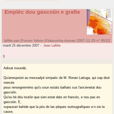
Empléc dou gascoûn e grafie
lafitte.yan [Forum Yahoo GVasconha-doman 2007-12-25 n° 8532]
mardi 25 décembre 2007
-
Jean Lafitte
3
Adixat moundë,
Qu'arrespoùni au messadyë simpatic de M. Ronan Lattuga, qui sap disë
mercés
pous rensegneméns qui'u soun estats balhats sus l'ancienetat dou
gascoûn.
Qu'ou hè dóu toutûn que sien estat dats en francés, e nou pas en
gascoûn. E,
supausan bahide que la póu de las péques ourtougrafiques e-n sie la
cause,