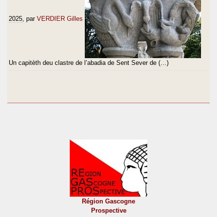
2025
, par
VERDIER Gilles
Un capitèth deu clastre de l’abadia de Sent Sever de (…)
Région Gascogne
Prospective