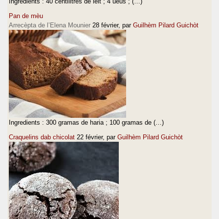
Ingredients : 40 centilitres de lèit ; 4 ueus ; (…)
Pan de mèu
Arrecèpta de l’Elena Mounier
28 février
, par
Guilhèm Pilard Guichòt
Ingredients : 300 gramas de haria ; 100 gramas de (…)
Craquelins dab chicolat
22 février
, par
Guilhèm Pilard Guichòt