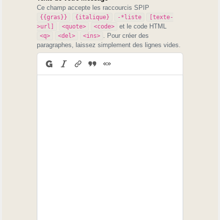
Ce champ accepte les raccourcis SPIP
{{gras}}
{italique}
-*liste
[texte-
et le code HTML
>url]
<quote>
<code>
. Pour créer des
<q>
<del>
<ins>
paragraphes, laissez simplement des lignes vides.