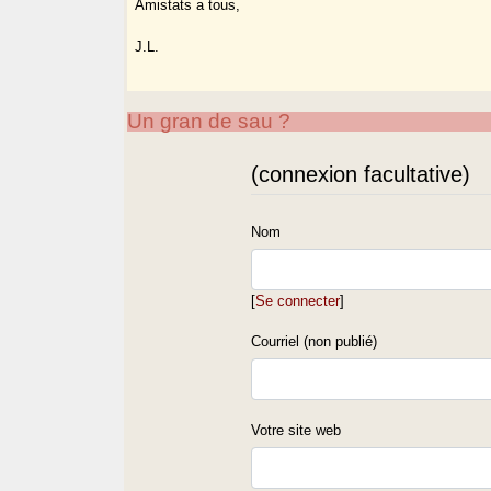
Amistats a tous,
J.L.
Un gran de sau ?
(connexion facultative)
Nom
[
Se connecter
]
Courriel (non publié)
Votre site web