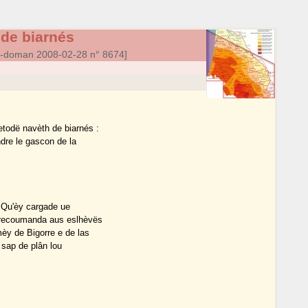
de biarnés
a-doman 2008-02-28 n° 8674]
todë navèth de biarnés :
ndre le gascon de la
. Qu'èy cargade ue
rrecoumanda aus eslhèvës
y de Bigorre e de las
 sap de plân lou