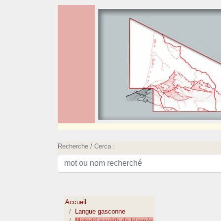
Recherche / Cerca :
Accueil
Langue gasconne
Metodë navèth de biarnés