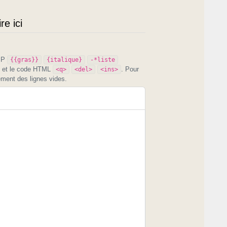
e ici
PIP
{{gras}}
{italique}
-*liste
et le code HTML
. Pour
<q>
<del>
<ins>
ement des lignes vides.