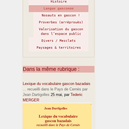
Histoire
Langue gasconne
Nosauts en gascon !
Proverbes (arréprouès)
Valorisation du gascon
dans l’espace public
Divers / Mesclats
Paysages & territoires
Dans la même rubrique :
Lexique du vocabulaire gascon bazadais
... recueilli dans le Pays de Cernès par
Jean Dartigolles
25 mai
, par
Tederic
MERGER