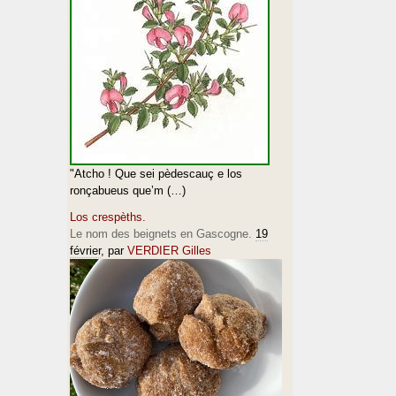
"Atcho ! Que sei pèdescauç e los
ronçabueus que’m (…)
Los crespèths.
Le nom des beignets en Gascogne.
19
février
, par
VERDIER Gilles