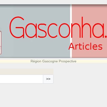
Région Gascogne Prospective
>>