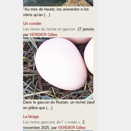
"Au mes de heurèr, los averanèrs e los
vèrns qu’an (…)
Un conidèr.
Les noms du nichet en gascon.
27 janvier
,
par
VERDIER Gilles
Dans le gascon du Rustan, un nichet (œuf
en plâtre que (…)
La biraga.
Los noms gascons de l’ « ivraie ».
2
novembre 2025
, par
VERDIER Gilles