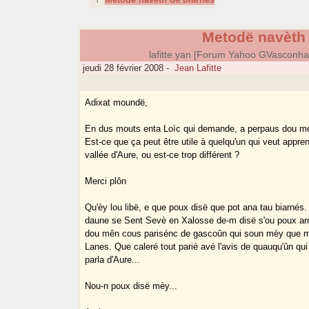
Metodë navèth 
lafitte.yan [Forum Yahoo GVasconh
jeudi 28 février 2008
-
Jean Lafitte
Adixat moundë,
En dus mouts enta Loìc qui demande, a perpaus dou me
Est-ce que ça peut être utile à quelqu'un qui veut appre
vallée d'Aure, ou est-ce trop différent ?
Merci plôn
Qu'èy lou libë, e que poux disë que pot ana tau biarnés
daune se Sent Sevè en Xalosse de-m disë s'ou poux a
dou mên cous parisénc de gascoûn qui soun mèy que mè
Lanes. Que caleré tout pariè avé l'avis de quauqu'ûn qui
parla d'Aure...
Nou-n poux disë mèy...