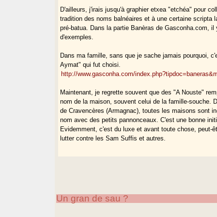
D'ailleurs, j'irais jusqu'à graphier etxea "etchéa" pour col
tradition des noms balnéaires et à une certaine scripta 
pré-batua. Dans la partie Banèras de Gasconha.com, il
d'exemples.
Dans ma famille, sans que je sache jamais pourquoi, c
Aymat" qui fut choisi.
http://www.gasconha.com/index.php?tipdoc=baneras
Maintenant, je regrette souvent que des "A Nouste" remp
nom de la maison, souvent celui de la famille-souche. D
de Cravencères (Armagnac), toutes les maisons sont in
nom avec des petits pannonceaux. C'est une bonne initi
Evidemment, c'est du luxe et avant toute chose, peut-êtr
lutter contre les Sam Suffis et autres.
Un gran de sau ?