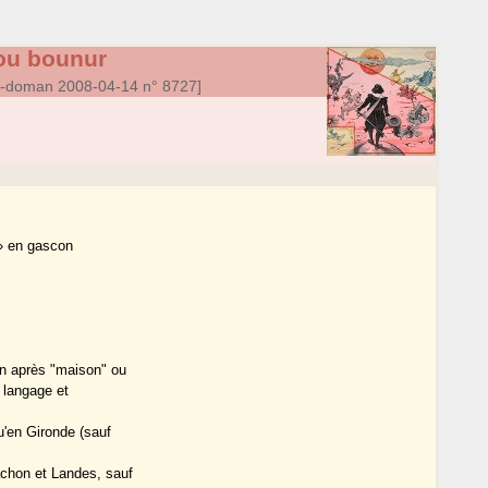
ou bounur
a-doman 2008-04-14 n° 8727]
» en gascon
en après "maison" ou
u langage et
qu'en Gironde (sauf
;
achon et Landes, sauf