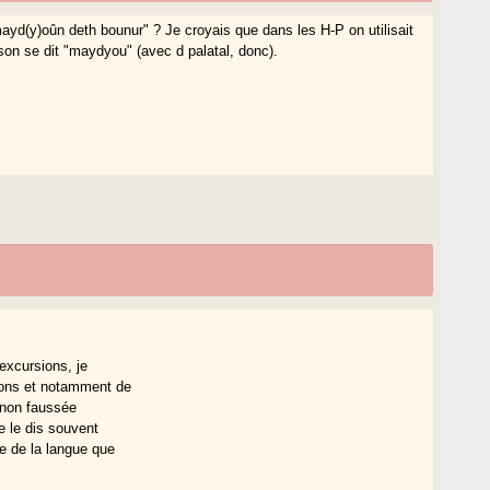
mayd(y)oûn deth bounur" ? Je croyais que dans les H-P on utilisait
ison se dit "maydyou" (avec d palatal, donc).
excursions, je
ons et notamment de
e non faussée
e le dis souvent
e de la langue que