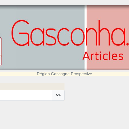
Région Gascogne Prospective
>>