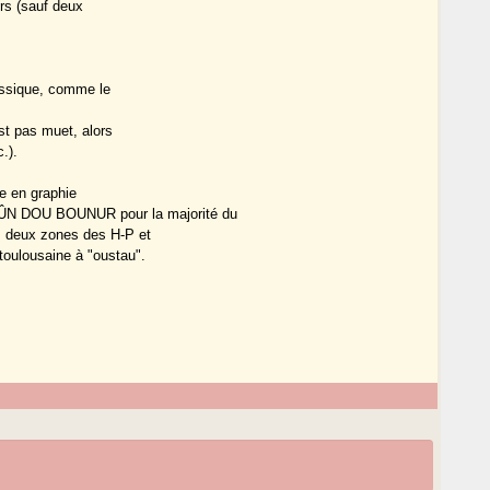
urs (sauf deux
lassique, comme le
est pas muet, alors
.).
se en graphie
 DOU BOUNUR pour la majorité du
 deux zones des H-P et
oulousaine à "oustau".