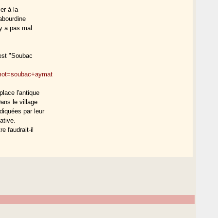
ler à la
labourdine
 y a pas mal
'est "Soubac
&mot=soubac+aymat
lace l'antique
ans le village
diquées par leur
ative.
e faudrait-il