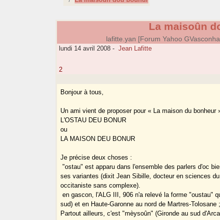
La maisoûn d
lafitte.yan [Forum Yahoo GVasconh
lundi 14 avril 2008
-
Jean Lafitte
2
Bonjour à tous,
Un ami vient de proposer pour « La maison du bonheur 
L'OSTAU DEU BONUR
ou
LA MAISON DEU BONUR
Je précise deux choses :
­ "ostau" est apparu dans l'ensemble des parlers d'oc bi
ses variantes (dixit Jean Sibille, docteur en sciences d
occitaniste sans complexe).
­ en gascon, l'ALG III, 906 n'a relevé la forme "oustau" 
sud) et en Haute-Garonne au nord de Martres-Tolosane 
Partout ailleurs, c'est "mèysoûn" (Gironde au sud d'Arc