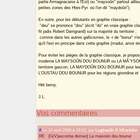
partie Armagnacaise à l'Est) ou "maysoûn" partout aille
petites zones des Htes-Pyr. où l'on dit "maydoûn").
En outre, pour les débutants en graphie classique :
­ "deu" se prononce "dou" (écrit "do" en vraie graphie c
fit jadis Robert Darrigrand) sur la majorité du territoire ;
­ comme dans les autres gallicismes, le -r de "bonur" n'
qu'il l'est en principe dans cette graphie (madur, amor etc
Pour éviter les pièges de la graphie classique, je propo
moderne LA MAYSOÛN DOU BOUNUR ou LA MÃˆYSOÛN
territoire gascon, LA MAYDOÛN DOU BOUNUR pour les
L’OUSTAU DOU BOUNUR pour les régions girondine et t
Hèt beroy,
J.L.
Vos commentaires
#
Le 14 avril 2008 à 19:02
,
par
Lughaidh Ó hEacháin
RE : [G(V)asconha doman] La maisoûn dou bounur