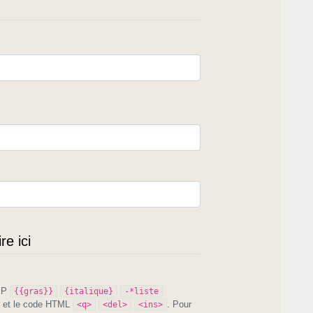
e ici
PIP
{{gras}}
{italique}
-*liste
et le code HTML
. Pour
<q>
<del>
<ins>