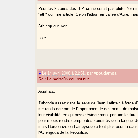
Pour les 2 zones des H-P, ce ne serait pas plutôt "era 
"eth" comme article. Selon l'atlas, en vallée d'Aure, ma
Ath cop que ven
Loìc
#
Le 14 avril 2008 à 21:51
,
par
vpoudampa
Re : La maisoûn dou bounur
Adishatz,
J'abonde assez dans le sens de Jean Lafitte : à force d'
me rends compte de l'importance de ces noms de mais
leur visibilité, ce qui passe évidemment par une lectur
pour mieux rendre compte des sonorités de la langue. J
mais Bordenave ou Lameysouète font plus pour la caus
l'Avienguda de la Republica.