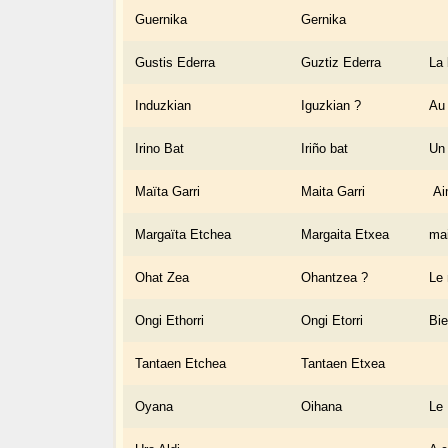
Guernika
Gernika
Gustis Ederra
Guztiz Ederra
La 
Induzkian
Iguzkian ?
Au 
Irino Bat
Iriño bat
Un 
Maïta Garri
Maita Garri
Ai
Margaïta Etchea
Margaita Etxea
mai
Ohat Zea
Ohantzea ?
Le 
Ongi Ethorri
Ongi Etorri
Bi
Tantaen Etchea
Tantaen Etxea
Oyana
Oihana
Le 