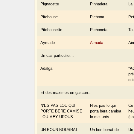
Pignadette
Pinhadeta
La 
Pitchoune
Pichona
Pet
Pitchounette
Pichoneta
Tou
Aymade
Aimada
Ai
Un cas particulier...
Adalga
"Ad
pré
col
Et des maximes en gascon...
N’ES PAS LOU QUI
N’es pas lo qui
Ce 
PORTE BERE CAMISE
pòrta bèra camisa
heu
LOU MEY UROUS
lo mei urós.
(so
UN BOUN BOURRAT
Un bon borrat de
Un 