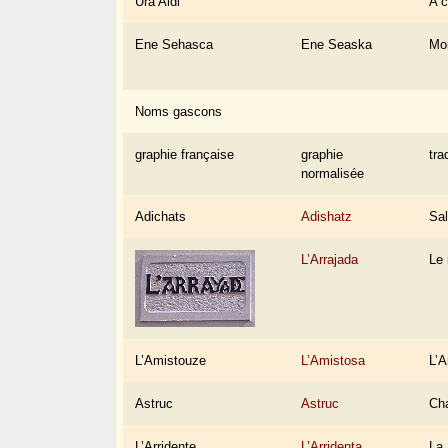
Ura Aldi
A c
Ene Sehasca
Ene Seaska
Mo
Noms gascons
graphie française
graphie
tra
normalisée
Adichats
Adishatz
Sal
L’Arrajada
Le 
L’Amistouze
L’Amistosa
L’A
Astruc
Astruc
Ch
L’Arridente
L’Arridenta
La 