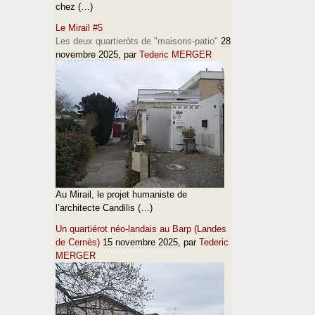
chez (…)
Le Mirail #5
Les deux quartieròts de "maisons-patio"
28
novembre 2025
, par
Tederic MERGER
Au Mirail, le projet humaniste de
l’architecte Candilis (…)
Un quartiérot néo-landais au Barp (Landes
de Cernès)
15 novembre 2025
, par
Tederic
MERGER