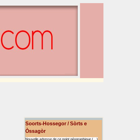
Soorts-Hossegor / Sòrts e
Òssagòr
Nouvelle adresse de ce point géographique (…)