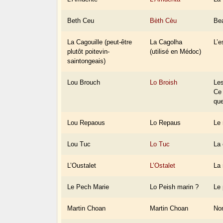
Beth Ceu
Bèth Cèu
Bea
La Cagouille (peut-être
La Cagolha
L’e
plutôt poitevin-
(utilisé en Médoc)
saintongeais)
Lou Brouch
Lo Broish
Les
Ce 
que
Lou Repaous
Lo Repaus
Le 
Lou Tuc
Lo Tuc
La 
L’Oustalet
L’Ostalet
La
Le Pech Marie
Lo Peish marin ?
Le 
Martin Choan
Martin Choan
Nom