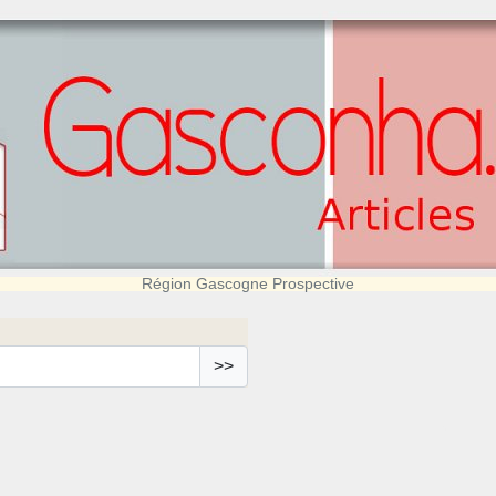
Région Gascogne Prospective
>>