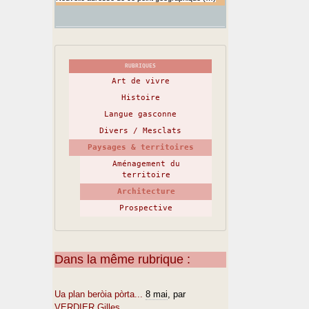
RUBRIQUES
Art de vivre
Histoire
Langue gasconne
Divers / Mesclats
Paysages & territoires
Aménagement du
territoire
Architecture
Prospective
Dans la même rubrique :
Ua plan beròia pòrta...
8 mai
, par
VERDIER Gilles