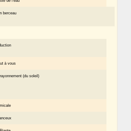
ôté de l’eau
n berceau
duction
ut à vous
rayonnement (du soleil)
micale
anceux
Riante