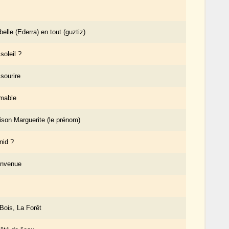
belle (Ederra) en tout (guztiz)
soleil ?
sourire
mable
son Marguerite (le prénom)
nid ?
envenue
Bois, La Forêt