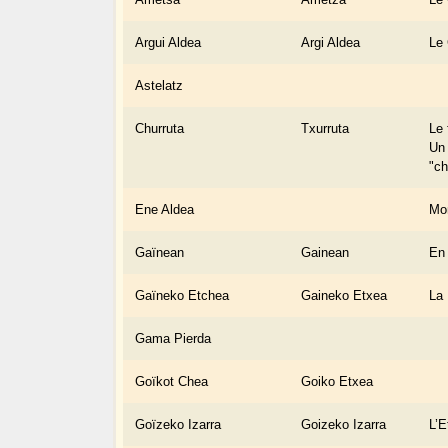
Argui Aldea
Argi Aldea
Le 
Astelatz
Churruta
Txurruta
Le 
Un 
"ch
Ene Aldea
Mo
Gaïnean
Gainean
En
Gaïneko Etchea
Gaineko Etxea
La
Gama Pierda
Goïkot Chea
Goiko Etxea
Goïzeko Izarra
Goizeko Izarra
L’E