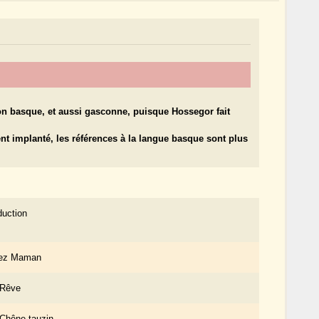
ion basque, et aussi gasconne, puisque Hossegor fait
t implanté, les références à la langue basque sont plus
duction
ez Maman
 Rêve
 Chêne tauzin