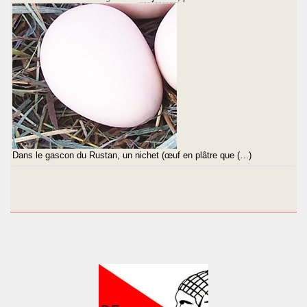
Dans le gascon du Rustan, un nichet (œuf en plâtre que (…)