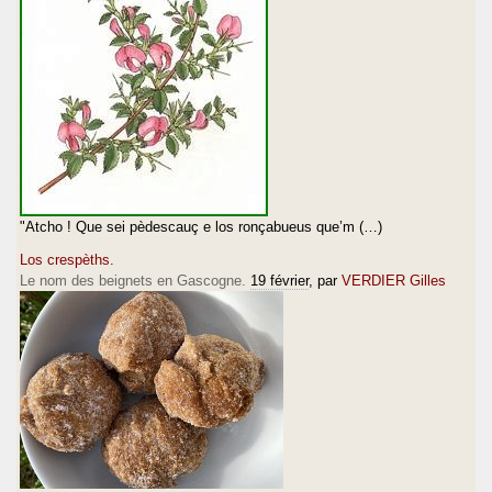
"Atcho ! Que sei pèdescauç e los ronçabueus que’m (…)
Los crespèths.
Le nom des beignets en Gascogne.
19 février
, par
VERDIER Gilles