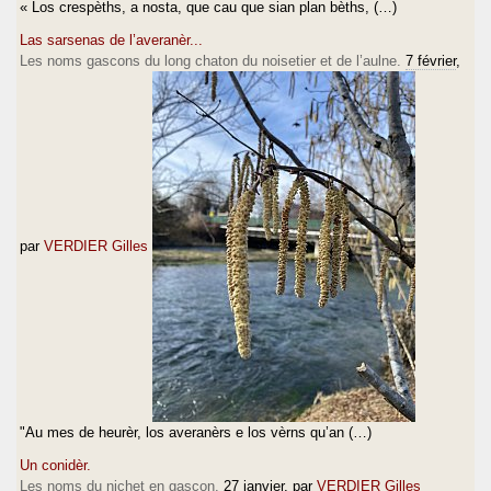
« Los crespèths, a nosta, que cau que sian plan bèths, (…)
Las sarsenas de l’averanèr...
Les noms gascons du long chaton du noisetier et de l’aulne.
7 février
,
par
VERDIER Gilles
"Au mes de heurèr, los averanèrs e los vèrns qu’an (…)
Un conidèr.
Les noms du nichet en gascon.
27 janvier
, par
VERDIER Gilles