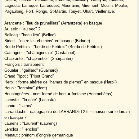
Lagroula, Larroque, Larrouquet, Mourraine, Miremont, Moulin, Moulié,
Pagaulong, Port, Rongo, St-Martin, Touyet, Uhart, Viellenave.
Arancette : "lieu de prunelliers" (Arrantzeta) en basque
Au seic : "au sec" ?
Bellocq : "beau lieu" (Belloc)
Bidart : "entre les chemins" en basque (Bidarte)
Borde Petitois : "borde de Petitois" (Borda de Petitois)
Castagnet : "châtaigneraie" (Castanhet)
Chapranté : "chaprentier" (Sharpantèr)
François : transparent
Goualar : "gaillard" (Gualhard)
Grand Pipot : "Pipot Grand"
Herpil : forme altérée de "hamas de pierres" en basque (Harpil)
Houn : "fontaine" (Hont)
Hountagnères : nom formé de hont = fontaine (Hontanhèras)
Lacoste : "la côte" (Lacosta)
Lamic : "l’amis"
Larranduche : cacographie de LARRANDETXE = maison sur le larrain
en basque ?
Laurens : "Laurent" (Laurenç)
Lenclos : "l’enclos"
Menaut : prénom d’orignie germanique