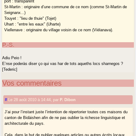
port : transparent
St-Martin : originaire d’une commune de ce nom (comme St-Martin de
Seignanx...)
Touyet : "lieu de thuie" (Tojet)
Uhart : "entre les eaux" (Uharte)
Viellenave : originaire du village voisin de ce nom (Vièlanava).
P.-S.
Adiu Peio !
E’nse poderàs diser ço qui vas har de tots aqueths locs sharnegos ?
[Tederic]
Vos commentaires
#
Le 28 août 2010 à 14:44
,
par
P. Dibon
J’ai pour l’instant juste l’intention de répertorier toutes ces maisons du
canton de Bidàishen afin de ne pas oublier la richesse linguistique et
architecturale du pays.
Cela, dans le but de publier quelques articles ou autres écrits locaux.