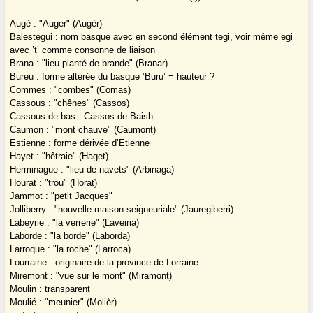
Augé : "Auger" (Augèr)
Balestegui : nom basque avec en second élément tegi, voir même egi
avec ’t’ comme consonne de liaison
Brana : "lieu planté de brande" (Branar)
Bureu : forme altérée du basque ’Buru’ = hauteur ?
Commes : "combes" (Comas)
Cassous : "chênes" (Cassos)
Cassous de bas : Cassos de Baish
Caumon : "mont chauve" (Caumont)
Estienne : forme dérivée d’Etienne
Hayet : "hêtraie" (Haget)
Herminague : "lieu de navets" (Arbinaga)
Hourat : "trou" (Horat)
Jammot : "petit Jacques"
Jolliberry : "nouvelle maison seigneuriale" (Jauregiberri)
Labeyrie : "la verrerie" (Laveiria)
Laborde : "la borde" (Laborda)
Larroque : "la roche" (Larroca)
Lourraine : originaire de la province de Lorraine
Miremont : "vue sur le mont" (Miramont)
Moulin : transparent
Moulié : "meunier" (Molièr)