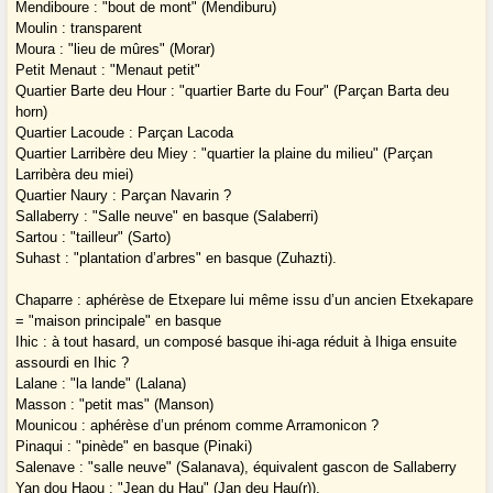
Mendiboure : "bout de mont" (Mendiburu)
Moulin : transparent
Moura : "lieu de mûres" (Morar)
Petit Menaut : "Menaut petit"
Quartier Barte deu Hour : "quartier Barte du Four" (Parçan Barta deu
horn)
Quartier Lacoude : Parçan Lacoda
Quartier Larribère deu Miey : "quartier la plaine du milieu" (Parçan
Larribèra deu miei)
Quartier Naury : Parçan Navarin ?
Sallaberry : "Salle neuve" en basque (Salaberri)
Sartou : "tailleur" (Sarto)
Suhast : "plantation d’arbres" en basque (Zuhazti).
Chaparre : aphérèse de Etxepare lui même issu d’un ancien Etxekapare
= "maison principale" en basque
Ihic : à tout hasard, un composé basque ihi-aga réduit à Ihiga ensuite
assourdi en Ihic ?
Lalane : "la lande" (Lalana)
Masson : "petit mas" (Manson)
Mounicou : aphérèse d’un prénom comme Arramonicon ?
Pinaqui : "pinède" en basque (Pinaki)
Salenave : "salle neuve" (Salanava), équivalent gascon de Sallaberry
Yan dou Haou : "Jean du Hau" (Jan deu Hau(r)).