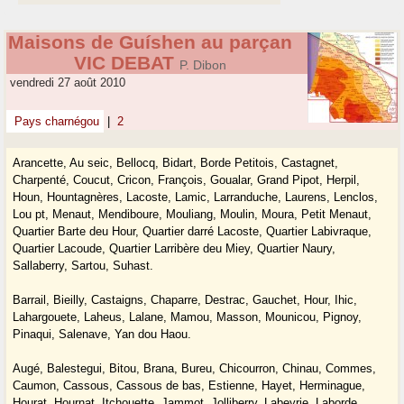
Maisons de Guíshen au parçan
VIC DEBAT
P. Dibon
vendredi 27 août 2010
Pays charnégou
|
2
Arancette, Au seic, Bellocq, Bidart, Borde Petitois, Castagnet,
Charpenté, Coucut, Cricon, François, Goualar, Grand Pipot, Herpil,
Houn, Hountagnères, Lacoste, Lamic, Larranduche, Laurens, Lenclos,
Lou pt, Menaut, Mendiboure, Mouliang, Moulin, Moura, Petit Menaut,
Quartier Barte deu Hour, Quartier darré Lacoste, Quartier Labivraque,
Quartier Lacoude, Quartier Larribère deu Miey, Quartier Naury,
Sallaberry, Sartou, Suhast.
Barrail, Bieilly, Castaigns, Chaparre, Destrac, Gauchet, Hour, Ihic,
Lahargouete, Laheus, Lalane, Mamou, Masson, Mounicou, Pignoy,
Pinaqui, Salenave, Yan dou Haou.
Augé, Balestegui, Bitou, Brana, Bureu, Chicourron, Chinau, Commes,
Caumon, Cassous, Cassous de bas, Estienne, Hayet, Herminague,
Hourat, Hournat, Itchouette, Jammot, Jolliberry, Labeyrie, Laborde,