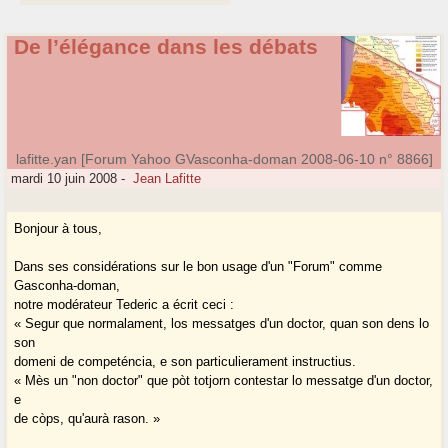
De l’élégance dans les débats
lafitte.yan [Forum Yahoo GVasconha-doman 2008-06-10 n° 8866]
mardi 10 juin 2008
-
Jean Lafitte
Bonjour à tous,
Dans ses considérations sur le bon usage d'un "Forum" comme
Gasconha-doman,
notre modérateur Tederic a écrit ceci :
« Segur que normalament, los messatges d'un doctor, quan son dens lo
son
domeni de competéncia, e son particulierament instructius.
« Mès un "non doctor" que pòt totjorn contestar lo messatge d'un doctor,
e
de còps, qu'aurà rason. »