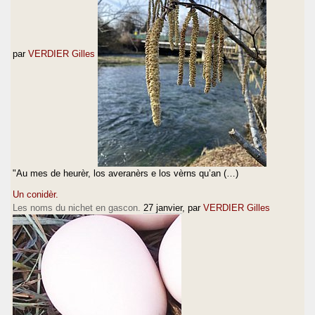
par
VERDIER Gilles
"Au mes de heurèr, los averanèrs e los vèrns qu’an (…)
Un conidèr.
Les noms du nichet en gascon.
27 janvier
, par
VERDIER Gilles