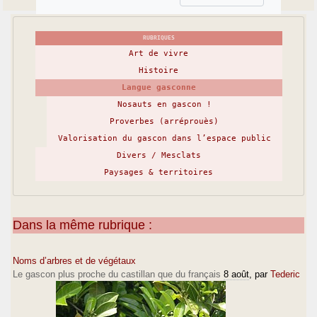
RUBRIQUES
Art de vivre
Histoire
Langue gasconne
Nosauts en gascon !
Proverbes (arréprouès)
Valorisation du gascon dans l’espace public
Divers / Mesclats
Paysages & territoires
Dans la même rubrique :
Noms d’arbres et de végétaux
Le gascon plus proche du castillan que du français
8 août
, par
Tederic