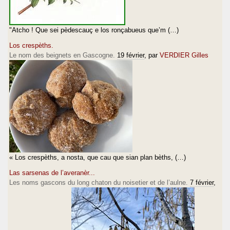
"Atcho ! Que sei pèdescauç e los ronçabueus que’m (…)
Los crespèths.
Le nom des beignets en Gascogne.
19 février
, par
VERDIER Gilles
« Los crespèths, a nosta, que cau que sian plan bèths, (…)
Las sarsenas de l’averanèr...
Les noms gascons du long chaton du noisetier et de l’aulne.
7 février
,