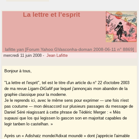
La lettre et l’esprit
lafitte.yan [Forum Yahoo GVasconha-doman 2008-06-11 n° 8869]
mercredi 11 juin 2008
-
Jean Lafitte
Bonjour à tous,
"La lettre et l'esprit", tel est le titre d'un article du n° 22 d'octobre 2003
de ma revue
Ligam-DiGaM
par lequel j'annonçais mon abandon de la
graphie classique pour la moderne.
Je le reprends ici, avec le même sens pour exprimer --- une fois n'est
pas coutume --- mon désaccord sur plusieurs passages du message de
Daniel Séré réagissant à cette phrase de Tédéric Merger : « Mès
supausi que los qui legissen lo gascon son en majoritat capables de
legir tanben lo castelhan. »
Après un « Adishatz monde/Adixat moundë » dont j'apprécie l'aimable