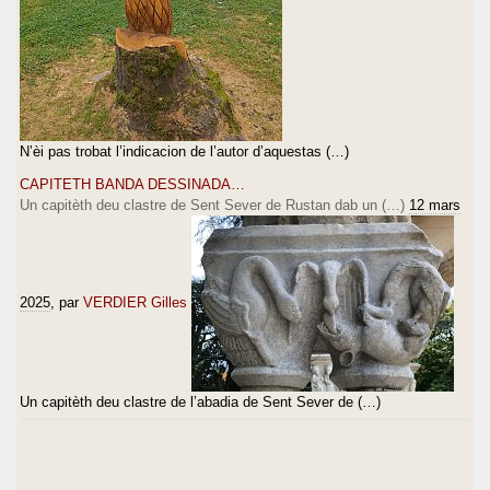
N’èi pas trobat l’indicacion de l’autor d’aquestas (…)
CAPITETH BANDA DESSINADA…
Un capitèth deu clastre de Sent Sever de Rustan dab un (…)
12 mars
2025
, par
VERDIER Gilles
Un capitèth deu clastre de l’abadia de Sent Sever de (…)