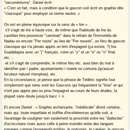
"oecuménisme", Daniel écrit :
« C'est un fait, mais à condition que le gascon soit écrit en graphie dite
"classique" pour employer un terme neutre. »
On est en pleine équivoque sur le sens de « lire » :
­ s'il s'agit de lire à haute voix, de même que l'habitude de lire du
castillan fera prononcer "caminarr" dans le refrain de l'
Immortèla
de
Nadau ou encore "Per noste" au lieu de "Per nouste", un féru de gascon
classique qui n'a jamais appris un brin d'espagnol (ça existe, ?) lira
Guadalajara avec un "j" français, voire un "y" et un "e" ou "o" final,
etc. ;
­ et s'il s'agit de comprendre, le même féru etc. aura bien du mal à
identifier pair / padre, ayuntamiento / mairie ou comuna (qu'aucun
locuteur naturel n'emploie), etc.
En la circonstance, je pense que la phrase de Tédéric signifie tout
simplement que rares sont les Gascons qui fréquentent la "liste" et qui
n'ont pas appris peu ou prou l'espagnol au cours de leurs études, la
plupart sans doute jusqu'à bacc + n.
Et encore Daniel : « Graphie archaïsante, "médiévale" diront certains,
mais qui, toute imparfaite et truffée d'incohérences qu'elle soit, a
l'avantage de souligner non seulement la proximité entre les "dialectes"
d'oc/occitans mais aussi celle à peine moindre entre des langues
romanes comme l'espagnol/castillan, le portugais, le catalan, le gascon,