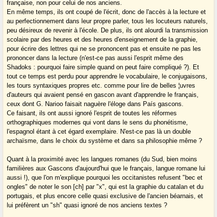
française, non pour celui de nos anciens.
En même temps, ils ont coupé de l'écrit, donc de l'accès à la lecture et
au perfectionnement dans leur propre parler, tous les locuteurs naturels,
peu désireux de revenir à l'école. De plus, ils ont alourdi la transmission
scolaire par des heures et des heures d'enseignement de la graphie,
pour écrire des lettres qui ne se prononcent pas et ensuite ne pas les
prononcer dans la lecture (n'est-ce pas aussi l'esprit même des
Shadoks : pourquoi faire simple quand on peut faire compliqué ?). Et
tout ce temps est perdu pour apprendre le vocabulaire, le conjugaisons,
les tours syntaxiques propres etc. comme pour lire de belles ¦uvres
d'auteurs qui avaient pensé en gascon avant d'apprendre le français,
ceux dont G. Narioo faisait naguère l'éloge dans País gascons.
Ce faisant, ils ont aussi ignoré l'esprit de toutes les réformes
orthographiques modernes qui vont dans le sens du phonétisme,
l'espagnol étant à cet égard exemplaire. N'est-ce pas là un double
archaïsme, dans le choix du système et dans sa philosophie même ?
Quant à la proximité avec les langues romanes (du Sud, bien moins
familières aux Gascons d'aujourd'hui que le français, langue romane lui
aussi !), que l'on m'explique pourquoi les occitanistes refusent "bec et
ongles" de noter le son [ch] par "x", qui est la graphie du catalan et du
portugais, et plus encore celle quasi exclusive de l'ancien béarnais, et
lui préfèrent un "sh" quasi ignoré de nos anciens textes ?