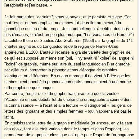
l'aragonais et j'en passe. »
Je fait partie des "certains", vous le savez, et je persiste et signe. Car
tout l'esprit de nos graphies anciennes fut de coller au mieux à la
phonétique du lieu et du temps. Je lis actuellement à petites doses (y a
pas d'images, et c'est un peu plus ardu que "Les vacances de Bérurier")
la célèbre thèse du Suédois Ake Grafström (1958) sur la graphie de 141
chartes originales du Languedoc et de la région de Nîmes-Uzès
antérieures à 1200. L'auteur recense la grande variété des graphies de
ce qui est supposé un même son (oui, il n'y avait ni "koinè" de langue ni
"koinè" de graphie, même sur l'aire du seul languedocien !) et cherche
par ailleurs à interpréter la prononciations d'époque de graphies
identiques ou différentes. En aucun moment il ne vient à l'idée que les
scribes aient sacrifié la prononciation qu'ils connaissaient à une norme
orthographique quelconque.
Par contre, l'esprit de l'orthographe française telle que l'a voulue
l'Académie en ses débuts fut de choisir une orthographe ancienne dont
la connaissance --- à l'écrit et à la lecture --- distinguerait « les gens de
lettres des ignorans et des simples femmes » (qui n'apprenaient pas le
latin).
En choisissant la lettre de la graphie médiévale (et encore, en y faisant
des choix, tant elle était variable dans le temps et dans l'espace), les
promoteurs de la graphie classique ont opté pour l'esprit de l'orthographe