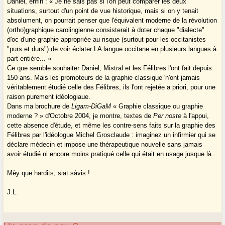
Daniel, enfin : « Je ne sais pas si l'on peut comparer les deux
situations, surtout d'un point de vue historique, mais si on y tenait
absolument, on pourrait penser que l'équivalent moderne de la révolution
(ortho)graphique carolingienne consisterait à doter chaque "dialecte"
d'oc d'une graphie appropriée au risque (surtout pour les occitanistes
"purs et durs") de voir éclater LA langue occitane en plusieurs langues à
part entière... »
Ce que semble souhaiter Daniel, Mistral et les Félibres l'ont fait depuis
150 ans. Mais les promoteurs de la graphie classique 'n'ont jamais
véritablement étudié celle des Félibres, ils l'ont rejetée a priori, pour une
raison purement idéologiaue.
Dans ma brochure de
Ligam-DiGaM
« Graphie classique ou graphie
moderne ? » d'Octobre 2004, je montre, textes de
Per noste
à l'appui,
cette absence d'étude, et même les contre-sens faits sur la graphie des
Félibres par l'idéologue Michel Grosclaude : imaginez un infirmier qui se
déclare médecin et impose une thérapeutique nouvelle sans jamais
avoir étudié ni encore moins pratiqué celle qui était en usage jusque là...
Mèy que hardits, siat sàvis !
J.L.