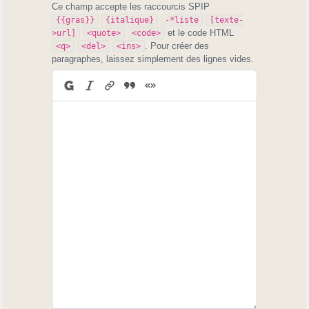
Ce champ accepte les raccourcis SPIP
{{gras}}
{italique}
-*liste
[texte-
et le code HTML
>url]
<quote>
<code>
. Pour créer des
<q>
<del>
<ins>
paragraphes, laissez simplement des lignes vides.