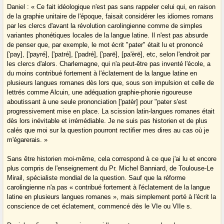
Daniel : « Ce fait idéologique n'est pas sans rappeler celui qui, en raison
de la graphie unitaire de l'époque, faisait considérer les idiomes romans
par les clercs d'avant la révolution carolingienne comme de simples
variantes phonétiques locales de la langue latine. Il n'est pas absurde
de penser que, par exemple, le mot écrit "pater" était lu et prononcé
['pay], ['payré], ['patré], ['padré], ['parë], [pa'èrë], etc, selon l'endroit par
les clercs d'alors. Charlemagne, qui n'a peut-être pas inventé l'école, a
du moins contribué fortement à l'éclatement de la langue latine en
plusieurs langues romanes dès lors que, sous son impulsion et celle de
lettrés comme Alcuin, une adéquation graphie-phonie rigoureuse
aboutissant à une seule prononciation ['patèr] pour "pater s'est
progressivement mise en place. La scission latin-langues romanes était
dès lors inévitable et irrémédiable. Je ne suis pas historien et de plus
calés que moi sur la question pourront rectifier mes dires au cas où je
m'égarerais. »
Sans être historien moi-même, cela correspond à ce que j'ai lu et encore
plus compris de l'enseignement du Pr. Michel Banniard, de Toulouse-Le
Mirail, spécialiste mondial de la question. Sauf que la réforme
carolingienne n'a pas « contribué fortement à l'éclatement de la langue
latine en plusieurs langues romanes », mais simplement porté à l'écrit la
conscience de cet éclatement, commencé dès le VIe ou VIIe s.