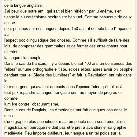
de la langue anglaise.
J'ai peur que notre ami, qui sait si bien réfléchir par lui-même, s'en
tienne là au catéchisme occitaniste habituel. Comme beaucoup de ceux
qui se
sont penchés sur nos langues depuis 150 ans, il semble faire l'impasse
sur
l'aspect sociolinguistique des choses. Comme s'il suffisait de faire des
lois, de composer des grammaires et de former des enseignants pour
orienter
la langue d'un peuple.
Dans le cas du français, il y a depuis bientôt 400 ans un consensus des
"élites" sur une orthographe élitiste, et ces élites, après avoir philosophé
pendant tout le "Siècle des Lumières" et fait la Révolution, ont mis dans
la
tête des gens qui avaient du poids dans l'opinion l'idée qu'il fallait à
tout prix répandre la langue française comme moyen de progrès et
comme
lumière contre l'obscurantisme.
Dans le cas de l'anglais, les Américains ont fait quelques pas dans le
sens
d'une graphie plus phonétique, mais un peuple qui a ses Lords et ses
magistrats en perruque ne doit pas être prêt à abandonner sa graphie
médiévale. Peu importe d'ailleurs, leur langue a un tel poids sur la