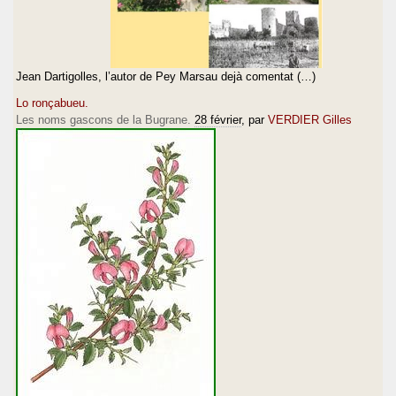
Jean Dartigolles, l’autor de Pey Marsau dejà comentat (…)
Lo ronçabueu.
Les noms gascons de la Bugrane.
28 février
, par
VERDIER Gilles