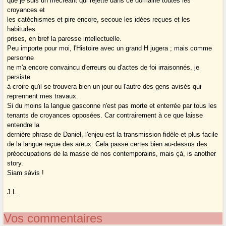
que je suis un mécréant qui rejette dans ce domaine toutes les
croyances et
les catéchismes et pire encore, secoue les idées reçues et les
habitudes
prises, en bref la paresse intellectuelle.
Peu importe pour moi, l'Histoire avec un grand H jugera ; mais comme
personne
ne m'a encore convaincu d'erreurs ou d'actes de foi irraisonnés, je
persiste
à croire qu'il se trouvera bien un jour ou l'autre des gens avisés qui
reprennent mes travaux.
Si du moins la langue gasconne n'est pas morte et enterrée par tous les
tenants de croyances opposées. Car contrairement à ce que laisse
entendre la
dernière phrase de Daniel, l'enjeu est la transmission fidèle et plus facile
de la langue reçue des aïeux. Cela passe certes bien au-dessus des
préoccupations de la masse de nos contemporains, mais çà, is another
story.
Siam sàvis !
J.L.
Vos commentaires