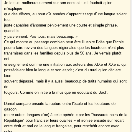
Je le suis malheureusement sur son constat : « il faudrait qu'on
m'explique
que des élèves, au bout d'X années d'apprentissage d'une langue soient
tout
juste capables d'ânonner péniblement une courte et simple phrase,
quand ils
y parviennent. Pas tous, mais beaucoup. »
Ce qui montre au passage combien peut être illusoire l'idée que l'école
pourra faire revivre des langues régionales que les locuteurs n'ont plus
transmises dans les familles depuis plus de 50 ans. Je verrais plutôt
cet
enseignement comme une initiation aux auteurs des XIXe et XXe s. qui
possédaient bien la langue et son esprit ; c'est du rural qu'on déclare
bien
souvent dépassé, mais il y a aussi beaucoup de traits humains qui sont
de
toujours. Comme on initie à la musique en écoutant du Bach.
Daniel compare ensuite la rupture entre l'école et les locuteurs de
gascon
(entre autres langues d'oc) à celle opérée « par les "hussards noirs de la
République" pour franciser leurs ouailles » et ironise ensuite sur l'écart
entre écrit et oral de la langue française, pour renchérir encore avec
celui