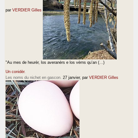
par
VERDIER Gilles
"Au mes de heurèr, los averanèrs e los vèrns qu’an (…)
Un conidèr.
Les noms du nichet en gascon.
27 janvier
, par
VERDIER Gilles