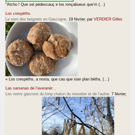
"Atcho ! Que sei pèdescauç e los ronçabueus que’m (…)
Los crespèths.
Le nom des beignets en Gascogne.
19 février
, par
VERDIER Gilles
« Los crespèths, a nosta, que cau que sian plan bèths, (…)
Las sarsenas de l’averanèr...
Les noms gascons du long chaton du noisetier et de l’aulne.
7 février
,