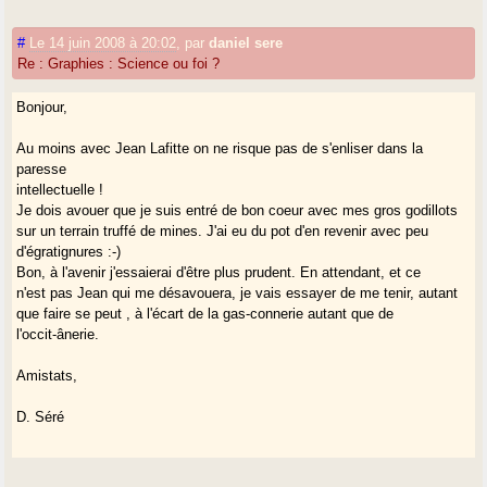
#
Le 14 juin 2008 à 20:02
,
par
daniel sere
Re : Graphies : Science ou foi ?
Bonjour,
Au moins avec Jean Lafitte on ne risque pas de s'enliser dans la
paresse
intellectuelle !
Je dois avouer que je suis entré de bon coeur avec mes gros godillots
sur un terrain truffé de mines. J'ai eu du pot d'en revenir avec peu
d'égratignures :-)
Bon, à l'avenir j'essaierai d'être plus prudent. En attendant, et ce
n'est pas Jean qui me désavouera, je vais essayer de me tenir, autant
que faire se peut , à l'écart de la gas-connerie autant que de
l'occit-ânerie.
Amistats,
D. Séré