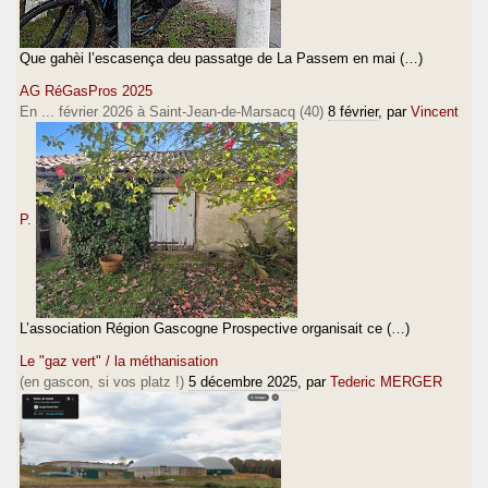
Que gahèi l’escasença deu passatge de La Passem en mai (…)
AG RéGasPros 2025
En ... février 2026 à Saint-Jean-de-Marsacq (40)
8 février
, par
Vincent
P.
L’association Région Gascogne Prospective organisait ce (…)
Le "gaz vert" / la méthanisation
(en gascon, si vos platz !)
5 décembre 2025
, par
Tederic MERGER