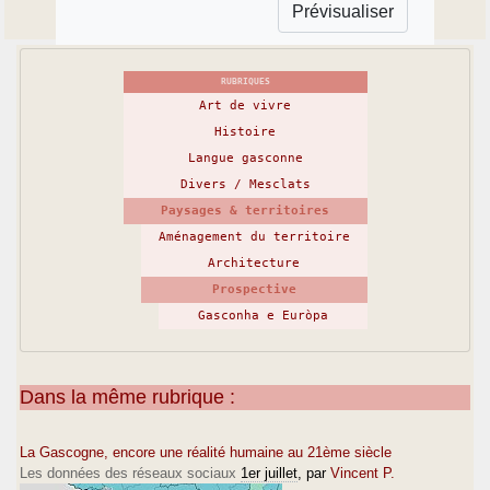
RUBRIQUES
Art de vivre
Histoire
Langue gasconne
Divers / Mesclats
Paysages & territoires
Aménagement du territoire
Architecture
Prospective
Gasconha e Euròpa
Dans la même rubrique :
La Gascogne, encore une réalité humaine au 21ème siècle
Les données des réseaux sociaux
1er juillet
, par
Vincent P.