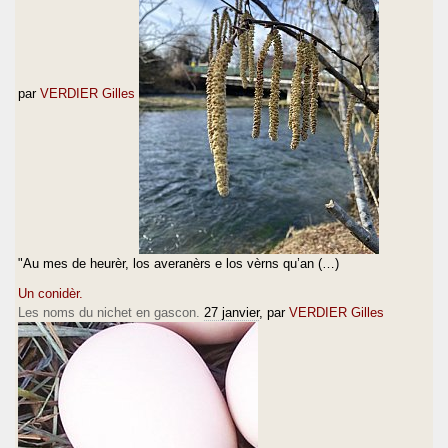
par
VERDIER Gilles
"Au mes de heurèr, los averanèrs e los vèrns qu’an (…)
Un conidèr.
Les noms du nichet en gascon.
27 janvier
, par
VERDIER Gilles