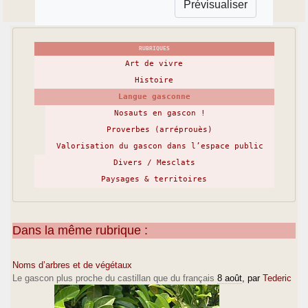
RUBRIQUES
Art de vivre
Histoire
Langue gasconne
Nosauts en gascon !
Proverbes (arréprouès)
Valorisation du gascon dans l’espace public
Divers / Mesclats
Paysages & territoires
Dans la même rubrique :
Noms d’arbres et de végétaux
Le gascon plus proche du castillan que du français
8 août
, par
Tederic