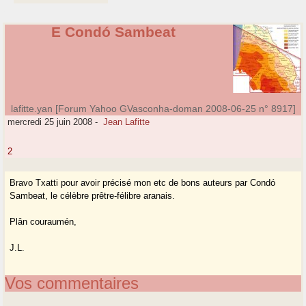
E Condó Sambeat
lafitte.yan [Forum Yahoo GVasconha-doman 2008-06-25 n° 8917]
mercredi 25 juin 2008
-
Jean Lafitte
2
Bravo Txatti pour avoir précisé mon etc de bons auteurs par Condó
Sambeat, le célèbre prêtre-félibre aranais.
Plân couraumén,
J.L.
Vos commentaires