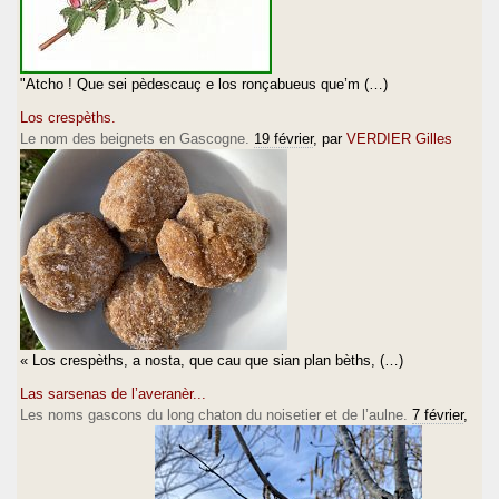
"Atcho ! Que sei pèdescauç e los ronçabueus que’m (…)
Los crespèths.
Le nom des beignets en Gascogne.
19 février
, par
VERDIER Gilles
« Los crespèths, a nosta, que cau que sian plan bèths, (…)
Las sarsenas de l’averanèr...
Les noms gascons du long chaton du noisetier et de l’aulne.
7 février
,