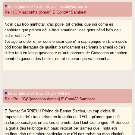
#
Le 27 juin 2008 à 20:36
,
par
Txatti@aol.com
Re : [G(V)asconha doman] E CondÃ³ Sambeat
No'm cau tròp minhotar, ç'ac poiréi tot créder, que soi coma es
canhòtes que prénen gòi a hè-s amatigar : des gens bèsti be's cau
hidar, sabetz ?
Tot açò ta díder e hèr consientisar que n'i a cap sonque en Biarn que's
pòd trobar literatura de qualitat o unicament escrivans biarnesi (o ce's
diden tau) en lenga gascona e qu'auti parçans de Gasconha an tanben
hornit en gascon des beròis, en tot esperar que va contunhar.
#
Le 27 juin 2008 à 22:03
,
par
Gérard
Re : Re : [G(V)asconha doman] E CondÃ³ Sambeat
E Bernat SARRIEU ! Piréno de Bernat Sarrieu, un cap d'òbra !!!!
Impossible de'u transcríver en la grafia de l'IEO....pr'amor que i hè
parlar personatges en parlars diferents deu Haut-Comenges !!!! Sonque
la grafia deu felibridge (un pauc retocat per sarrieu que i nota eth
ng finau dab un simbèu particular que n'èi pas trobat su mon clavièr)...