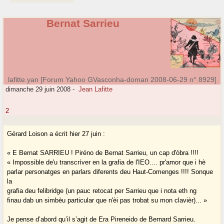
Bernat Sarrieu
lafitte.yan [Forum Yahoo GVasconha-doman 2008-06-29 n° 8929]
dimanche 29 juin 2008
-
Jean Lafitte
2
Gérard Loison a écrit hier 27 juin :
« E Bernat SARRIEU ! Piréno de Bernat Sarrieu, un cap d'òbra !!!!
« Impossible de'u transcríver en la grafia de l'IEO.... pr'amor que i hè
parlar personatges en parlars diferents deu Haut-Comenges !!!! Sonque
la
grafia deu felibridge (un pauc retocat per Sarrieu que i nota eth ng
finau dab un simbèu particular que n'èi pas trobat su mon clavièr)... »
Je pense d’abord qu’il s’agit de Era Pireneido de Bernard Sarrieu.