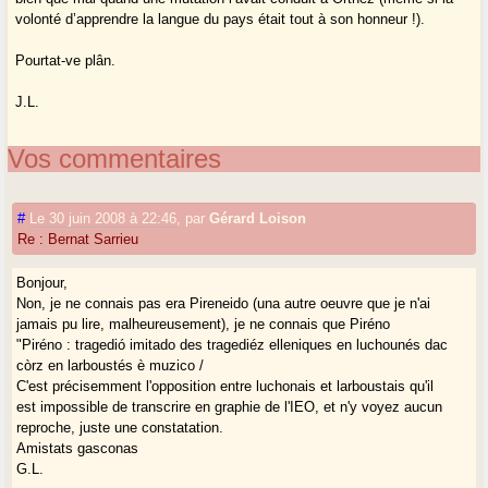
volonté d’apprendre la langue du pays était tout à son honneur !).
Pourtat-ve plân.
J.L.
Vos commentaires
#
Le 30 juin 2008 à 22:46
,
par
Gérard Loison
Re : Bernat Sarrieu
Bonjour,
Non, je ne connais pas era Pireneido (una autre oeuvre que je n'ai
jamais pu lire, malheureusement), je ne connais que Piréno
"Piréno : tragedió imitado des tragediéz elleniques en luchounés dac
còrz en larboustés è muzico /
C'est précisemment l'opposition entre luchonais et larboustais qu'il
est impossible de transcrire en graphie de l'IEO, et n'y voyez aucun
reproche, juste une constatation.
Amistats gasconas
G.L.