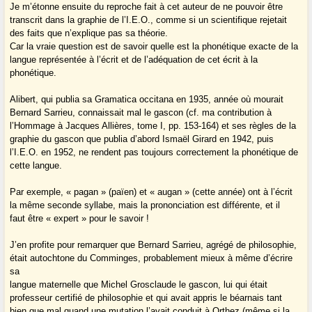
Je m’étonne ensuite du reproche fait à cet auteur de ne pouvoir être
transcrit dans la graphie de l’I.E.O., comme si un scientifique rejetait
des faits que n’explique pas sa théorie.
Car la vraie question est de savoir quelle est la phonétique exacte de la
langue représentée à l’écrit et de l’adéquation de cet écrit à la
phonétique.
Alibert, qui publia sa Gramatica occitana en 1935, année où mourait
Bernard Sarrieu, connaissait mal le gascon (cf. ma contribution à
l’Hommage à Jacques Allières, tome I, pp. 153-164) et ses règles de la
graphie du gascon que publia d’abord Ismaël Girard en 1942, puis
l’I.E.O. en 1952, ne rendent pas toujours correctement la phonétique de
cette langue.
Par exemple, « pagan » (païen) et « augan » (cette année) ont à l’écrit
la même seconde syllabe, mais la prononciation est différente, et il
faut être « expert » pour le savoir !
J’en profite pour remarquer que Bernard Sarrieu, agrégé de philosophie,
était autochtone du Comminges, probablement mieux à même d’écrire
sa
langue maternelle que Michel Grosclaude le gascon, lui qui était
professeur certifié de philosophie et qui avait appris le béarnais tant
bien que mal quand une mutation l’avait conduit à Orthez (même si la