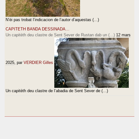
N’èi pas trobat l’indicacion de l’autor d’aquestas (…)
CAPITETH BANDA DESSINADA…
Un capitèth deu clastre de Sent Sever de Rustan dab un (…)
12 mars
2025
, par
VERDIER Gilles
Un capitèth deu clastre de l’abadia de Sent Sever de (…)