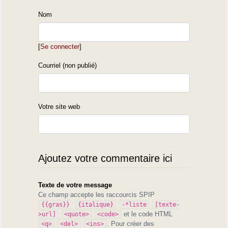
Nom
[
Se connecter
]
Courriel (non publié)
Votre site web
Ajoutez votre commentaire ici
Texte de votre message
Ce champ accepte les raccourcis SPIP
{{gras}}
{italique}
-*liste
[texte-
et le code HTML
>url]
<quote>
<code>
. Pour créer des
<q>
<del>
<ins>