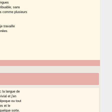
langues
ribuable, sans
is comme plusieurs
e travaille
nnées.
c la langue de
vial et j'en
époque ou tout
es et le
quelque sorte.