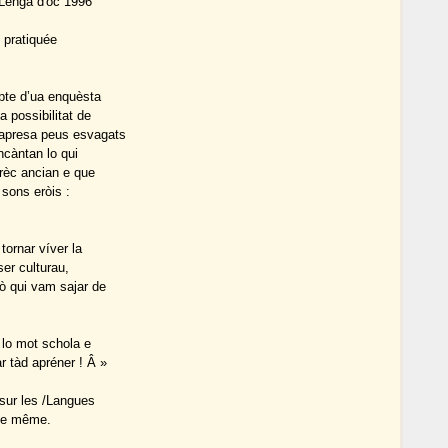
 Lenga d'òc 1996
 pratiquée
pte d’ua enquèsta
 possibilitat de
 apresa peus esvagats
ncàntan lo qui
grèc ancian e que
 sons eròis :
tornar víver la
er culturau,
ò qui vam sajar de
 lo mot schola e
r tàd apréner ! Â »
 sur les /Langues
 de même.