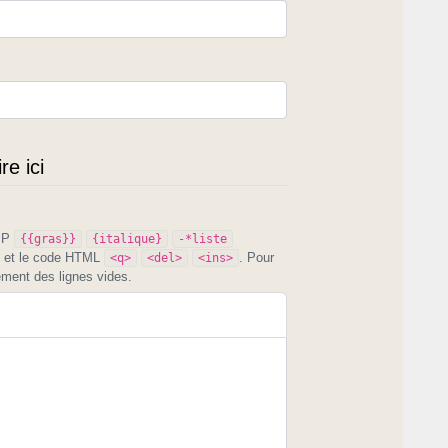
e ici
PIP
{{gras}}
{italique}
-*liste
et le code HTML
. Pour
<q>
<del>
<ins>
ement des lignes vides.