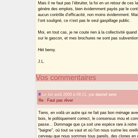
Mais il ne faut pas l’ébruiter, la foi en un retour de ces 
génère des emplois, bien évidemment payés par le cont
aucun contrôle d’efficacité, non moins évidemment. Ma
l’ont souligné, ce n’est pas le seul gaspillage public.
Moi, en tout cas, je ne coute rien à la collectivité quand j
sur le gascon, et mes brochures ne sont pas subventio
Hèt beroy.
J.L.
Vos commentaires
#
Le 1er août 2008 à 09:21
,
par
daniel sere
Re : Faut pas rêver
Tiens, en voilà un autre qui ne fait pas bon ménage ave
bois, le politiquement correct, le consensus mou et convi
passe... Dommage que ça soit une espèce rare à notre 
"baigne", où tout se vaut et où l'on nous surine les oreill
cerveau que nous sommes tous pareils, des clones en 