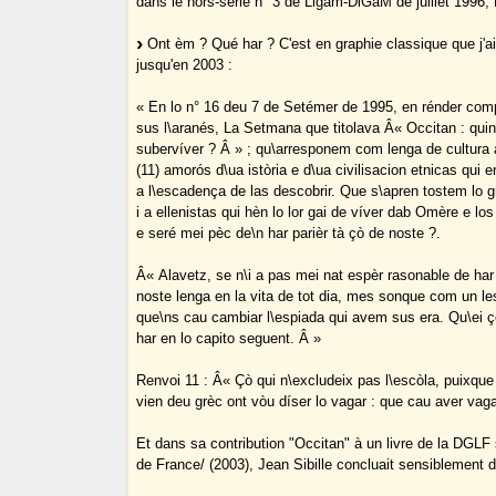
dans le hors-série n° 3 de Ligam-DiGaM de juillet 1996,
Ont èm ? Qué har ? C'est en graphie classique que j'ai
jusqu'en 2003 :
« En lo n° 16 deu 7 de Setémer de 1995, en rénder com
sus l\aranés, La Setmana que titolava Â« Occitan : quina
subervíver ? Â » ; qu\arresponem com lenga de cultura
(11) amorós d\ua istòria e d\ua civilisacion etnicas qui e
a l\escadença de las descobrir. Que s\apren tostem lo 
i a ellenistas qui hèn lo lor gai de víver dab Omère e los
e seré mei pèc de\n har parièr tà çò de noste ?.
Â« Alavetz, se n\i a pas mei nat espèr rasonable de har 
noste lenga en la vita de tot dia, mes sonque com un les
que\ns cau cambiar l\espiada qui avem sus era. Qu\ei ç
har en lo capito seguent. Â »
Renvoi 11 : Â« Çò qui n\excludeix pas l\escòla, puixque
vien deu grèc ont vòu díser lo vagar : que cau aver vaga
Et dans sa contribution "Occitan" à un livre de la DGLF
de France/ (2003), Jean Sibille concluait sensiblement