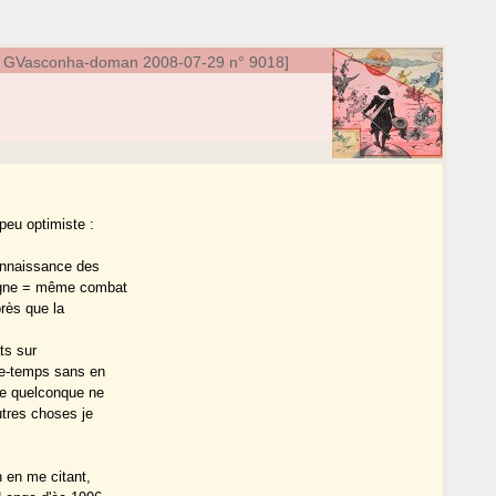
oo GVasconha-doman 2008-07-29 n° 9018]
peu optimiste :
connaissance des
cogne = même combat
rès que la
ats sur
e-temps sans en
ce quelconque ne
utres choses je
 en me citant,