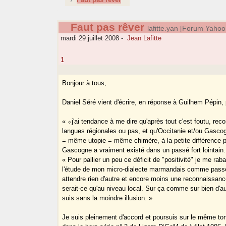
Faut pas rêver
lafitte.yan [Forum Yah
mardi 29 juillet 2008
-
Jean Lafitte
1
Bonjour à tous,
Daniel Séré vient d'écrire, en réponse à Guilhem Pépin, 
« ⬦j'ai tendance à me dire qu'après tout c'est foutu, re
langues régionales ou pas, et qu'Occitanie et/ou Gas
= même utopie = même chimère, à la petite différence p
Gascogne a vraiment existé dans un passé fort lointain.
« Pour pallier un peu ce déficit de "positivité" je me rab
l'étude de mon micro-dialecte marmandais comme pass
attendre rien d'autre et encore moins une reconnaissan
serait-ce qu'au niveau local. Sur ça comme sur bien d'a
suis sans la moindre illusion. »
Je suis pleinement d'accord et poursuis sur le même ton