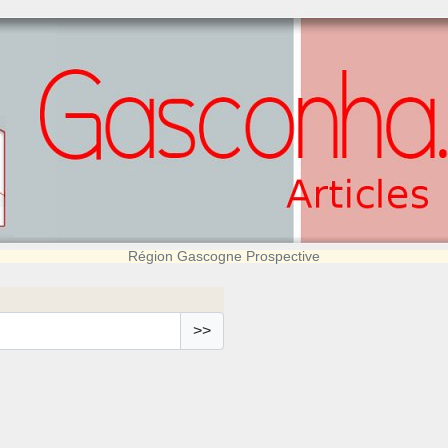
Région Gascogne Prospective
>>