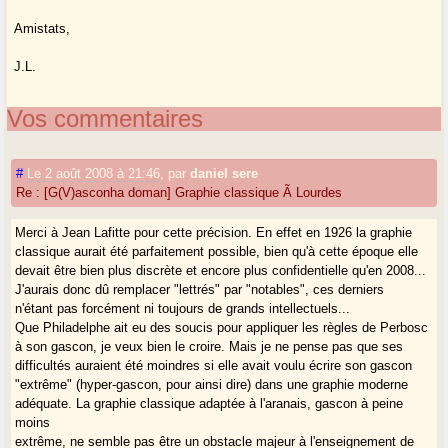
Amistats,
J.L.
Vos commentaires
#
Le 2 août 2008 à 21:46
,
par
daniel sere
Re : [G(V)asconha doman] Graphie classique Ã Lourdes
Merci à Jean Lafitte pour cette précision. En effet en 1926 la graphie
classique aurait été parfaitement possible, bien qu'à cette époque elle
devait être bien plus discrète et encore plus confidentielle qu'en 2008...
J'aurais donc dû remplacer "lettrés" par "notables", ces derniers
n'étant pas forcément ni toujours de grands intellectuels...
Que Philadelphe ait eu des soucis pour appliquer les règles de Perbosc
à son gascon, je veux bien le croire. Mais je ne pense pas que ses
difficultés auraient été moindres si elle avait voulu écrire son gascon
"extrême" (hyper-gascon, pour ainsi dire) dans une graphie moderne
adéquate. La graphie classique adaptée à l'aranais, gascon à peine
moins
extrême, ne semble pas être un obstacle majeur à l'enseignement de