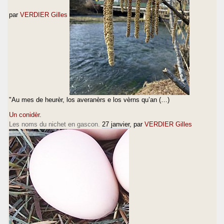
par
VERDIER Gilles
"Au mes de heurèr, los averanèrs e los vèrns qu’an (…)
Un conidèr.
Les noms du nichet en gascon.
27 janvier
, par
VERDIER Gilles