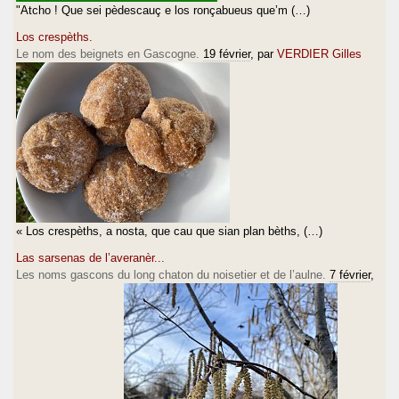
"Atcho ! Que sei pèdescauç e los ronçabueus que’m (…)
Los crespèths.
Le nom des beignets en Gascogne.
19 février
, par
VERDIER Gilles
« Los crespèths, a nosta, que cau que sian plan bèths, (…)
Las sarsenas de l’averanèr...
Les noms gascons du long chaton du noisetier et de l’aulne.
7 février
,