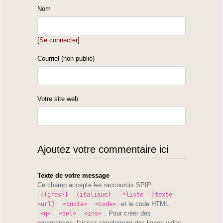
Nom
[
Se connecter
]
Courriel (non publié)
Votre site web
Ajoutez votre commentaire ici
Texte de votre message
Ce champ accepte les raccourcis SPIP
{{gras}}
{italique}
-*liste
[texte-
et le code HTML
>url]
<quote>
<code>
. Pour créer des
<q>
<del>
<ins>
paragraphes, laissez simplement des lignes vides.