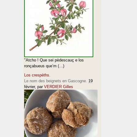
"Atcho ! Que sei pèdescauç e los
ronçabueus que’m (…)
Los crespèths.
Le nom des beignets en Gascogne.
19
février
, par
VERDIER Gilles