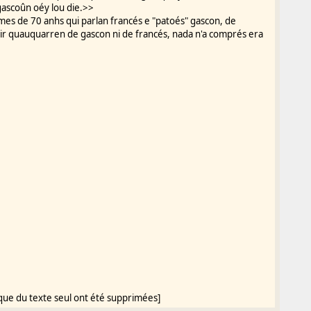
 gascoûn oéy lou die.>>
mes de 70 anhs qui parlan francés e "patoés" gascon, de
tir quauquarren de gascon ni de francés, nada n'a comprés era
que du texte seul ont été supprimées]