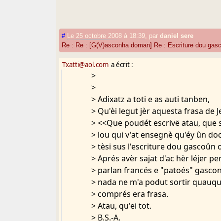
#
Le 25 octobre 2008 à 18:39
,
par
daniel sere
Re : Re : [G(V)asconha doman] Re : Escriture dou gas
Txatti@aol.com
a écrit :
>
>
> Adixatz a toti e as auti tanben,
> Qu'èi legut jèr aquesta frasa de Je
> <<Que poudét escrivë atau, que s
> lou qui v'at ensegnè qu'éy ûn do
> tèsi sus l'escriture dou gascoûn 
> Aprés avèr sajat d'ac hèr léjer 
> parlan francés e "patoés" gascon
> nada ne m'a podut sortir quauqu
> comprés era frasa.
> Atau, qu'ei tot.
> B.S.-A.