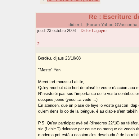
Re : Escriture 
didier L. [Forum Yahoo GVasconha
jeudi 23 octobre 2008
-
Didier Lageyre
2
Bordéu, dijaus 23/10/08
"Meste" Yan
Merci fort moussu Lafitte,
Qu'ey recebut dab hort de plasè le voste réaccion aou m
N'insisteréi pas sus l'importance de le voste contribuc
quoques joèns (yèou...a vède ...).
En atenden, qué un plasè de lèye lo voste gascon :dap
qu'em dens lo co de la loéngue, é au diable s'em tabélh
P.S. Qu'ey participat ayé sé (dimècres 22/10) au téléfor
xic (! chic ?) dolorose per cause do manque de vocabul
moderna pot està u ocasion d'es deschuda é de ha rebibe