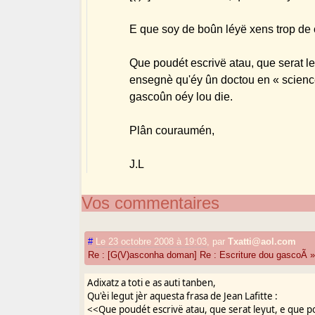
E que soy de boûn léyë xens trop de
Que poudét escrivë atau, que serat le
ensegnè qu'éy ûn doctou en « science
gascoûn oéy lou die.
Plân couraumén,
J.L
Vos commentaires
#
Le 23 octobre 2008 à 19:03
,
par
Txatti@aol.com
Re : [G(V)asconha doman] Re : Escriture dou gascoÃ 
Adixatz a toti e as auti tanben,
Qu'èi legut jèr aquesta frasa de Jean Lafitte :
<<Que poudét escrivë atau, que serat leyut, e que p