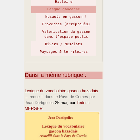
Histoire
Langue gasconne
Nosauts en gascon !
Proverbes (arréprouès)
Valorisation du gascon
dans l’espace public
Divers / Mesclats
Paysages & territoires
Dans la même rubrique :
Lexique du vocabulaire gascon bazadais
... recueilli dans le Pays de Cernès par
Jean Dartigolles
25 mai
, par
Tederic
MERGER