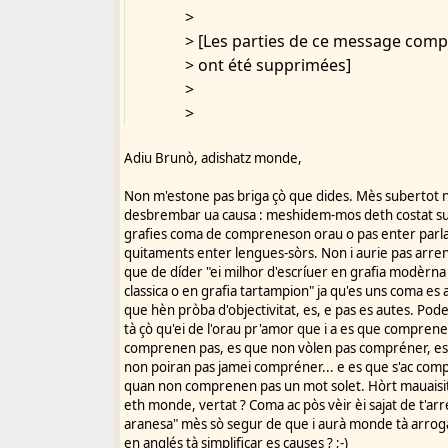
>
> [Les parties de ce message comp
> ont été supprimées]
>
>
Adiu Brunò, adishatz monde,
Non m'estone pas briga çò que dides. Mès subertot n
desbrembar ua causa : meshidem-mos deth costat sub
grafies coma de compreneson orau o pas enter parlar
quitaments enter lengues-sòrs. Non i aurie pas arre
que de díder "ei milhor d'escríuer en grafia modèrna
classica o en grafia tartampion" ja qu'es uns coma es 
que hèn pròba d'objectivitat, es, e pas es autes. Po
tà çò qu'ei de l'orau pr'amor que i a es que compren
comprenen pas, es que non vòlen pas compréner, es 
non poiran pas jamei compréner... e es que s'ac co
quan non comprenen pas un mot solet. Hòrt mauaisit 
eth monde, vertat ? Coma ac pòs vèir èi sajat de t'ar
aranesa" mès sò segur de que i aurà monde tà arroga
en anglés tà simplificar es causes ? ;-)