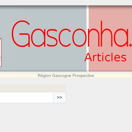
Région Gascogne Prospective
>>