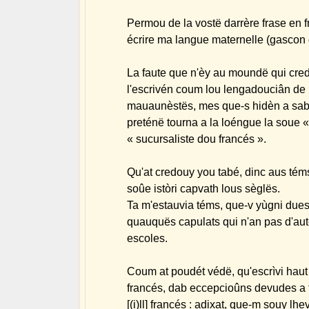
Permou de la vostë darrère frase en f
écrire ma langue maternelle (gascon
La faute que n'èy au moundë qui cre
l'escrivén coum lou lengadouciân de 
mauaunèstës, mes que-s hidèn a saber
preténë tourna a la loéngue la soue «
« sucursaliste dou francés ».
Qu'at credouy you tabé, dinc aus tém
soûe istòri capvath lous sèglës.
Ta m'estauvia téms, que-v yùgni due
quauquës capulats qui n'an pas d'aut
escoles.
Coum at poudét védë, qu'escrìvi hau
francés, dab eccepcioûns devudes a t
[(i)ll] francés : adixat, que-m souy lh