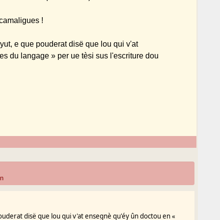
 camaligues !
yut, e que pouderat disë que lou qui v'at
s du langage » per ue tèsi sus l'escriture dou
»n
ouderat disë que lou qui v'at ensegnè qu'éy ûn doctou en «