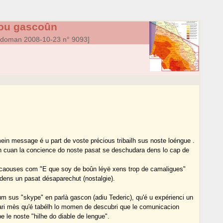
dou gascoûn
-doman 2008-10-23 n° 9093]
ein message é u part de voste précious tribailh sus noste loéngue .
ion cuan la concience do noste pasat se deschudara dens lo cap de
 caouses com "E que soy de boûn léyë xens trop de camaligues"
 dens un pasat désaparechut (nostalgie).
um sus "skype" en parlà gascon (adiu Tederic), qu'é u expérienci un
ari mès qu'é tabélh lo momen de descubri que le comunicacion
 le noste "hilhe do diable de lengue".