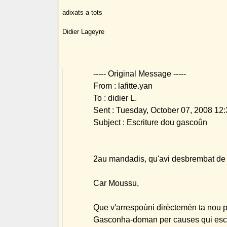
adixats a tots
Didier Lageyre
----- Original Message -----
From : lafitte.yan
To : didier L.
Sent : Tuesday, October 07, 2008 12
Subject : Escriture dou gascoûn
2au mandadis, qu'avi desbrembat de
Car Moussu,
Que v'arrespoùni dirèctemén ta nou 
Gasconha-doman per causes qui esc