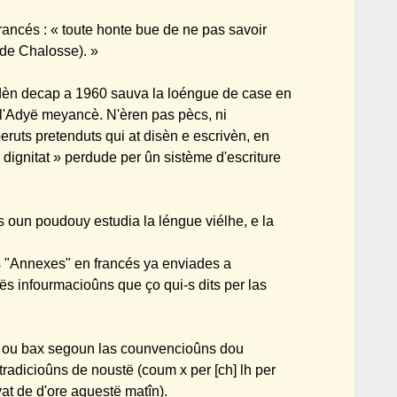
rancés : « toute honte bue de ne pas savoir
 de Chalosse). »
dèn decap a 1960 sauva la loéngue de case en
l'Adyë meyancè. N'èren pas pècs, ni
uts pretenduts qui at disèn e escrivèn, en
 dignitat » perdude per ûn sistème d'escriture
s oun poudouy estudia la léngue viélhe, e la
s "Annexes" en francés ya enviades a
ës infourmacioûns que ço qui-s dits per las
t ou bax segoun las counvencioûns dou
radicioûns de noustë (coum x per [ch] lh per
evat de d'ore aquestë matîn).