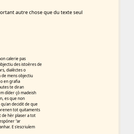
ortant autre chose que du texte seul
on calerie pas
jectiu des istoères de
s, dialèctes o
n de mens objectiu
 o en grafia
autes te diran
dem díder çò madeish
en, es que non
qu'an decidit de que
mprenen tot quitaments
de hèr plaser a tot
respóner "ar
nhar. E s'escriuíem