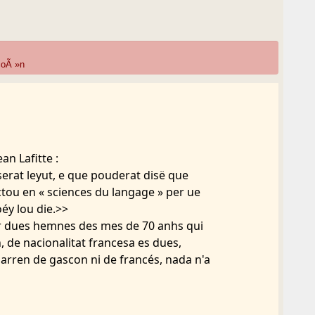
coÃ »n
an Lafitte :
erat leyut, e que pouderat disë que
ctou en « sciences du langage » per ue
oéy lou die.>>
per dues hemnes des mes de 70 anhs qui
, de nacionalitat francesa es dues,
arren de gascon ni de francés, nada n'a