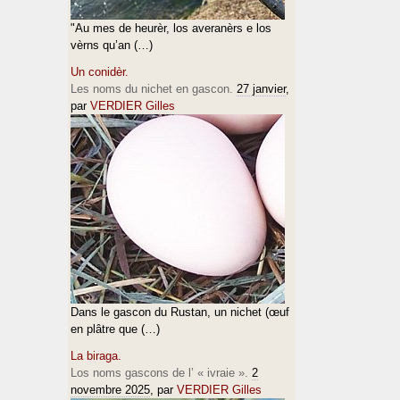
"Au mes de heurèr, los averanèrs e los
vèrns qu’an (…)
Un conidèr.
Les noms du nichet en gascon.
27 janvier
,
par
VERDIER Gilles
Dans le gascon du Rustan, un nichet (œuf
en plâtre que (…)
La biraga.
Los noms gascons de l’ « ivraie ».
2
novembre 2025
, par
VERDIER Gilles