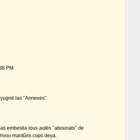
:38 PM
 yugnë las "Annexes"
pas embestia lous autës "abounats" de
rivou mantûns cops deya.