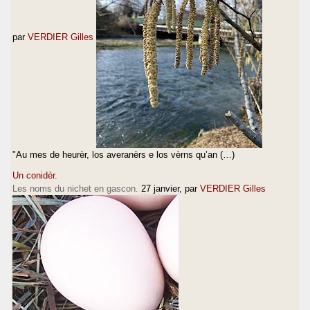
par
VERDIER Gilles
"Au mes de heurèr, los averanèrs e los vèrns qu’an (…)
Un conidèr.
Les noms du nichet en gascon.
27 janvier
, par
VERDIER Gilles