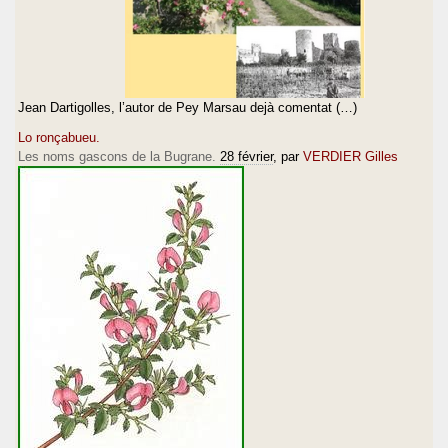
Jean Dartigolles, l’autor de Pey Marsau dejà comentat (…)
Lo ronçabueu.
Les noms gascons de la Bugrane.
28 février
, par
VERDIER Gilles