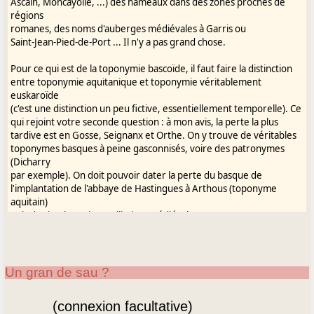
Ascain, Moncayolle, ...) des hameaux dans des zones proches de
doman
régions
romanes, des noms d'auberges médiévales à Garris ou
http://www.gasconha.com
Saint-Jean-Pied-de-Port ... Il n'y a pas grand chose.
http://gaskoi.gasconha.com
Liens Yahoo! Groupes
Pour ce qui est de la toponymie bascoïde, il faut faire la distinction
entre toponymie aquitanique et toponymie véritablement
euskaroïde
(c'est une distinction un peu fictive, essentiellement temporelle). Ce
qui rejoint votre seconde question : à mon avis, la perte la plus
tardive est en Gosse, Seignanx et Orthe. On y trouve de véritables
toponymes basques à peine gasconnisés, voire des patronymes
(Dicharry
par exemple). On doit pouvoir dater la perte du basque de
l'implantation de l'abbaye de Hastingues à Arthous (toponyme
aquitain)
puis des implantations militaires médiévales comme
[Les parties de ce message comportant autre
Labastide-Villefranche en Béarn construite sur des terres
chose que du texte seul ont �t�
navarraises
supprim�es]
et la réorganisation de Peyrehorade, soit le XIème siècle. A cette
même époque doit correspondre la perte du basque dans la vallée
Un gran de sau ?
du
gave d'Oloron en Béarn, peut-être avant.
(connexion facultative)