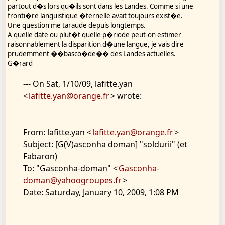
partout d�s lors qu�ils sont dans les Landes. Comme si une
fronti�re languistique �ternelle avait toujours exist�e.
Une question me taraude depuis longtemps.
A quelle date ou plut�t quelle p�riode peut-on estimer
raisonnablement la disparition d�une langue, je vais dire
prudemment ��basco�de�� des Landes actuelles.
G�rard
--- On Sat, 1/10/09, lafitte.yan
<
lafitte.yan@orange.fr
> wrote:
From: lafitte.yan <
lafitte.yan@orange.fr
>
Subject: [G(V)asconha doman] "soldurii" (et
Fabaron)
To: "Gasconha-doman" <
Gasconha-
doman@yahoogroupes.fr
>
Date: Saturday, January 10, 2009, 1:08 PM