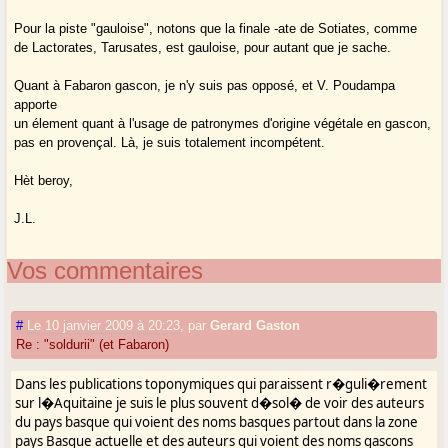
Pour la piste "gauloise", notons que la finale -ate de Sotiates, comme
de Lactorates, Tarusates, est gauloise, pour autant que je sache.
Quant à Fabaron gascon, je n'y suis pas opposé, et V. Poudampa
apporte
un élement quant à l'usage de patronymes d'origine végétale en gascon,
pas en provençal. Là, je suis totalement incompétent.
Hèt beroy,
J.L.
Vos commentaires
#
Le 10 janvier 2009 à 20:23
,
par
Gerard Gaston
Re : "soldurii" (et Fabaron)
Dans les publications toponymiques qui paraissent r�guli�rement
sur l�Aquitaine je suis le plus souvent d�sol� de voir des auteurs
du pays basque qui voient des noms basques partout dans la zone
pays Basque actuelle et des auteurs qui voient des noms gascons