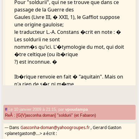
Pour "soldurii", qui ne se trouve que dans ce
passage de la Guerre des
Gaules (Livre III, � XXII, 1), le Gaffiot suppose
une origine gauloise;
le traducteur L.-A. Constans �crit en note : �
Les soldurii ne sont
nomm�s qu'ici. L'�tymologie du mot, qui doit
�tre celtique (ou ib�rique
?) est inconnue. �
Ib�rique renvoie en fait � "aquitain". Mais on
n'a rien de s�r, ni m�me
de d�but de probabilit�. Il faudrait d'autes
t�moignaes de mots ib�res
(?) de forme ou de sens approchant. Mais on a
#
Le 10 janvier 2009 à 21:15
,
par
vpoudampa
si peu de texte ou plu�t
ReÂ : [G(V)asconha doman] "soldurii" (et Fabaron)
d'inscirptionsib�rs ou aquitaines�
--- Dans
Gasconha-doman@yahoogroupes.fr
, Gerard Gaston
<planetgaston@...> a écrit :
Pour la piste "gauloise", notons que la finale -