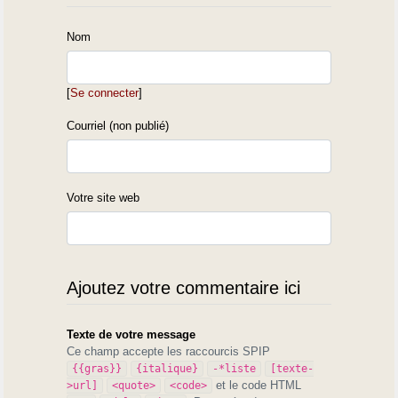
En Béarn, la vallée du Saison (autour de Rivehaute) est encore
majoritairement de langue basque en 1385.
Nom
[
Se connecter
]
Courriel (non publié)
Votre site web
Ajoutez votre commentaire ici
Texte de votre message
Ce champ accepte les raccourcis SPIP
{{gras}}
{italique}
-*liste
[texte-
et le code HTML
>url]
<quote>
<code>