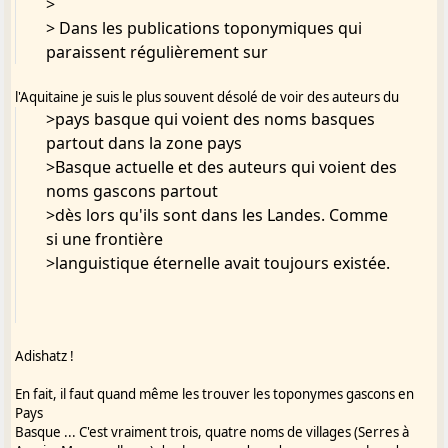
>
ate de Sotiates, comme
> Dans les publications toponymiques qui
de Lactorates, Tarusates, est gauloise, pour
paraissent régulièrement sur
autant que je sache.
l'Aquitaine je suis le plus souvent désolé de voir des auteurs du
Quant � Fabaron gascon, je n'y suis pas
>pays basque qui voient des noms basques
oppos�, et V. Poudampa apporte
partout dans la zone pays
un �lement quant � l'usage de patronymes
>Basque actuelle et des auteurs qui voient des
d'origine v�g�tale en gascon,
noms gascons partout
pas en proven�al. L�, je suis totalement
>dès lors qu'ils sont dans les Landes. Comme
incomp�tent.
si une frontière
>languistique éternelle avait toujours existée.
H�t beroy,
J.L.
Adishatz !
En fait, il faut quand même les trouver les toponymes gascons en
------------------------------------
Pays
Basque ... C'est vraiment trois, quatre noms de villages (Serres à
http://groups.yahoo.com/group/Gasconha-