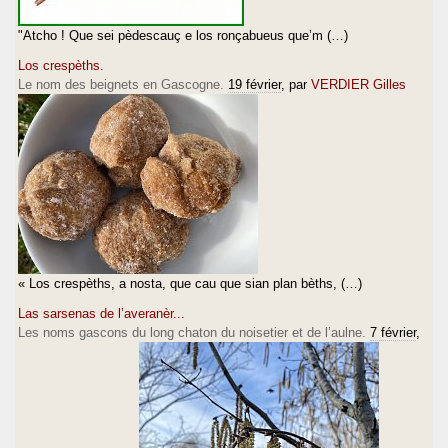
"Atcho ! Que sei pèdescauç e los ronçabueus que’m (…)
Los crespèths.
Le nom des beignets en Gascogne.
19 février
, par
VERDIER Gilles
« Los crespèths, a nosta, que cau que sian plan bèths, (…)
Las sarsenas de l’averanèr...
Les noms gascons du long chaton du noisetier et de l’aulne.
7 février
,