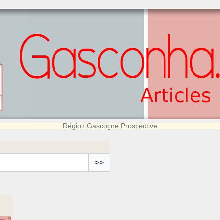
Région Gascogne Prospective
>>
om ?