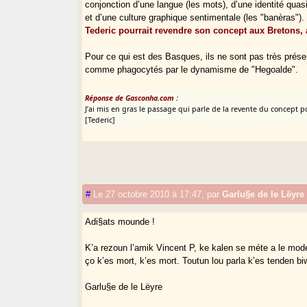
conjonction d’une langue (les mots), d’une identité qua
et d’une culture graphique sentimentale (les "banèras").
Tederic pourrait revendre son concept aux Bretons, a
Pour ce qui est des Basques, ils ne sont pas très prés
comme phagocytés par le dynamisme de "Hegoalde".
Réponse de Gasconha.com :
J’ai mis en gras le passage qui parle de la revente du concept pou
[Tederic]
#
Le 27 octobre 2010 à 17:47
,
par
Garlu§e de le Lëyre
Adi§ats mounde !
K’a rezoun l’amik Vincent P, ke kalen se méte a le mo
ço k’es mort, k’es mort. Toutun lou parla k’es tenden 
Garlu§e de le Lëyre