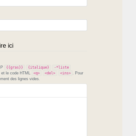
e ici
PIP
{{gras}}
{italique}
-*liste
et le code HTML
. Pour
<q>
<del>
<ins>
ement des lignes vides.