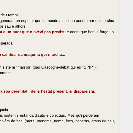
u deu temps.
 generau, en esperar que lo monde s’i posca acostumar chic a chic.
de sau e alhors.
t a un punt que n’avèvi pas previst
, e adara que hen la fòrça, lo
sperada.
de cambiar ua maquina qui marcha...
 un sistemi "maison" (pas Gascogne-débat qui es "SPIP").
nament.
oa perenitat : dens l’estat present, si dispareishi,
uida...
us sistemis estandardizats e colectius. Mès qu’i perderam
 fichièrs de basi (mots, prenoms, noms, locs, baneras, grans de sau,