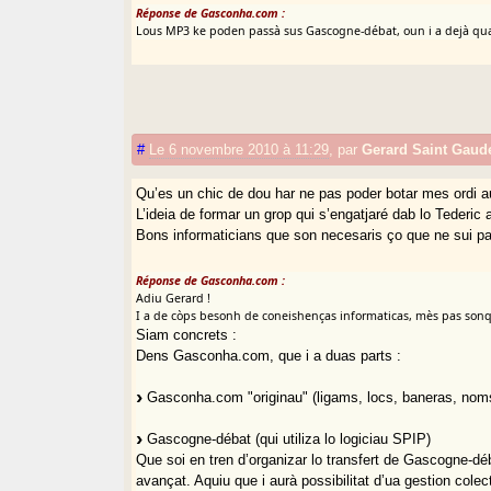
Réponse de Gasconha.com :
Lous MP3 ke poden passà sus Gascogne-débat, oun i a dejà qu
#
Le 6 novembre 2010 à 11:29
,
par
Gerard Saint Gaud
Qu’es un chic de dou har ne pas poder botar mes ordi au 
L’ideia de formar un grop qui s’engatjaré dab lo Teder
Bons informaticians que son necesaris ço que ne sui pas
Réponse de Gasconha.com :
Adiu Gerard !
I a de còps besonh de coneishenças informaticas, mès pas son
Siam concrets :
Dens Gasconha.com, que i a duas parts :
Gasconha.com "originau" (ligams, locs, baneras, noms
Gascogne-débat (qui utiliza lo logiciau SPIP)
Que soi en tren d’organizar lo transfert de Gascogne-déb
avançat. Aquiu que i aurà possibilitat d’ua gestion colec