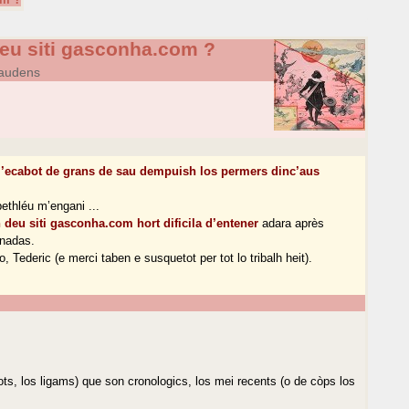
deu siti gasconha.com ?
gaudens
l’ecabot de grans de sau dempuish los permers dinc’aus
bethléu m’engani ...
 deu siti gasconha.com hort dificila d’entener
adara après
nnadas.
 Tederic (e merci taben e susquetot per tot lo tribalh heit).
ts, los ligams) que son cronologics, los mei recents (o de còps los