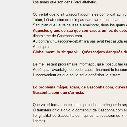
Los noms que son dens l’òrdi alfabetic.
Òc vertat que lo sit Gasconha.com s’es complicat au hi
Totun, hèi atencion de ne’n pas cambiar lo foncionament
Sabi plan que i auré causas a amelhorar, dens los grans 
Aquestes grans de sau que son vasuts un lòc de deba
dinamisme de Gasconha.com.
Au contrari, "Gascogne-débat" n’a pas avut l’escasuda e
Atau qu’es.
Globaument, lo sit que viu. Qu’es totjorn dangerós 
De mei, estant programaire informatic, qu’ei poscut har
Aquò qu’a l’avantatge de poder causir finament lo foncio
L’inconvenient es que soi lo sol a conéisher lo sistemi...
Lo problema màger, adara, de Gasconha.com, qu’es la s
Gasconha.com que s’arresta.
Que volerí formar un colectiu qui podosse prénguer la seg
O transferir chic a chic lo contengut de Gasconha.com s
l’originalitat de Gasconha.com qui es l’articulacion de 7
ligams).