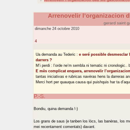
Arrenovelir l’organizacion 
gerard saint 
dimanche 24 octobre 2010
4
Ua demanda au Tederic :
e seré possible desmesclar 
darrers ?
M’i perdi : l’orde ne’m sembla ni tematic ni cronologic.. 
E mès complicat enquera, arrenovelir l’organizacion
tantas iniciativas e rubricas navèras hens la darreras a
Merci hort per quauqua causa qui puishquis har ta d’aquo,
P.-S.
Bondiu, quina demanda !-)
Los grans de saus (e tanben los lòcs, las banèras, los mo
mei recentament comentats) davant.