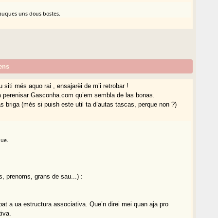
auques uns dous bostes.
ens
siti més aquo rai , ensajarèi de m’i retrobar !
ic a perenisar Gasconha.com qu’em sembla de las bonas.
 briga (més si puish este util ta d’autas tascas, perque non ?)
que.
, prenoms, grans de sau...) :
at a ua estructura associativa. Que’n direi mei quan aja pro
tiva.