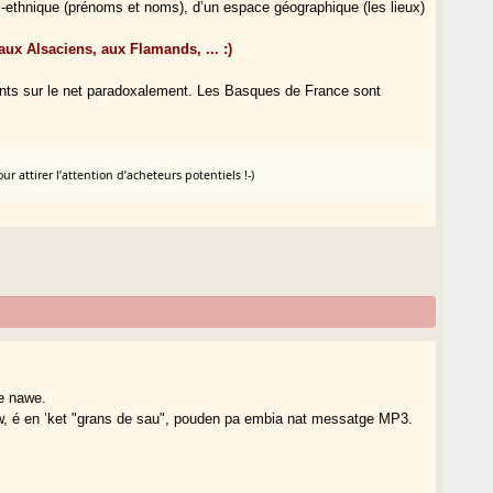
si-ethnique (prénoms et noms), d’un espace géographique (les lieux)
ux Alsaciens, aux Flamands, ... :)
ents sur le net paradoxalement. Les Basques de France sont
r attirer l’attention d’acheteurs potentiels !-)
de nawe.
biw, é en ’ket "grans de sau", pouden pa embia nat messatge MP3.