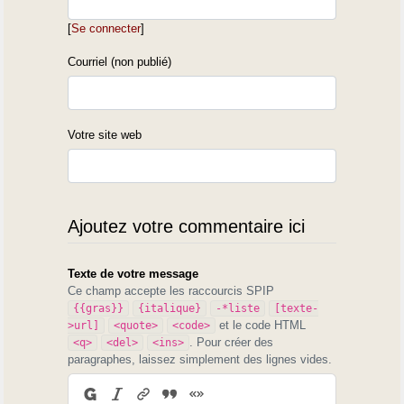
[
Se connecter
]
Courriel (non publié)
Votre site web
Ajoutez votre commentaire ici
Texte de votre message
Ce champ accepte les raccourcis SPIP
{{gras}}
{italique}
-*liste
[texte-
et le code HTML
>url]
<quote>
<code>
. Pour créer des
<q>
<del>
<ins>
paragraphes, laissez simplement des lignes vides.