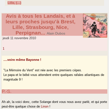
Lille, (…)
Avis à tous les Landais, et à
leurs proches jusqu’à Brest,
Lille, Strasbourg, Nice,
Perpignan...
Alain Dubos
jeudi 11 novembre 2010
1
....voire même Bayonne !
"La Mémoire du Vent" est née avec les premiers cèpes.
Le papa et le bébé vous attendent entre quelques rafales atlantiques de
magnitude 9 !
P.-S.
Ah ah, la voici donc, cette Solange dont vous nous avez parlé, et qui porte
peut-être quelque chose de
Linon
!