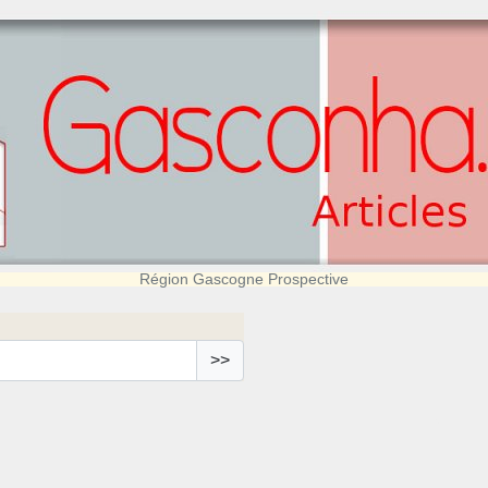
Région Gascogne Prospective
>>