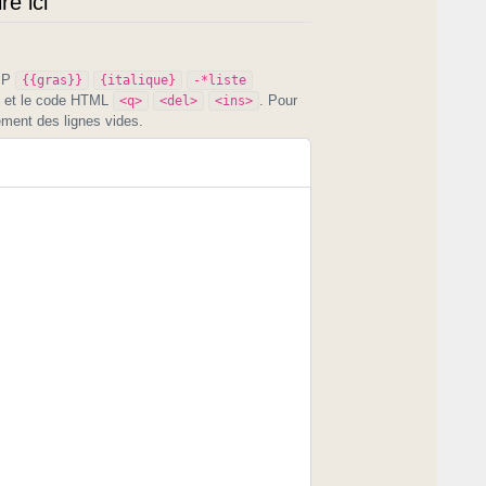
e ici
PIP
{{gras}}
{italique}
-*liste
et le code HTML
. Pour
<q>
<del>
<ins>
ement des lignes vides.