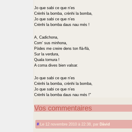
Jo que sabi ce que n’es
Crènhi la bomba, crènhi la bomba,
Jo que sabi ce que n’es
Crènhi la bomba daus nau més !
A, Cadichona,
Com’ sus minhona,
Pòdes me creire dens ton flà-flà,
Sur la verdura,
Quala tornura !
A coma dives bien valsar.
Jo que sabi ce que n’es
Crènhi la bomba, crènhi la bomba,
Jo que sabi ce que n’es
Crènhi la bomba daus nau més !"
Vos commentaires
#
Le 12 novembre 2010 à 22:38
,
par
Dàvid