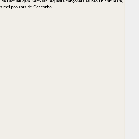
as de l’actuau gara Sent-Jan. Aquesta cançonèta es ben un chic lèsta,
los mei populars de Gasconha.