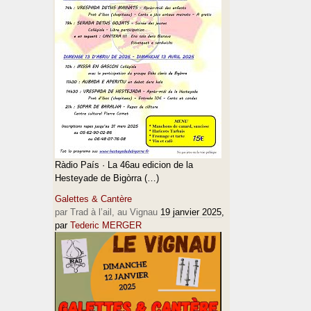
Ràdio País · La 46au edicion de la
Hesteyade de Bigòrra (…)
Galettes & Cantère
par Trad à l’ail, au Vignau
19 janvier 2025
,
par
Tederic MERGER