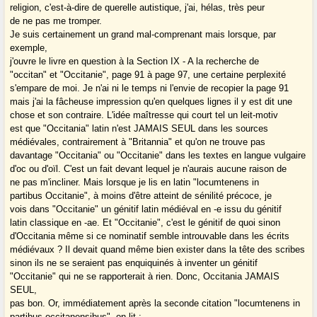
religion, c'est-à-dire de querelle autistique, j'ai, hélas, très peur
de ne pas me tromper.
Je suis certainement un grand mal-comprenant mais lorsque, par
exemple,
j'ouvre le livre en question à la Section IX - A la recherche de
"occitan" et "Occitanie", page 91 à page 97, une certaine perplexité
s'empare de moi. Je n'ai ni le temps ni l'envie de recopier la page 91
mais j'ai la fâcheuse impression qu'en quelques lignes il y est dit une
chose et son contraire. L'idée maîtresse qui court tel un leit-motiv
est que "Occitania" latin n'est JAMAIS SEUL dans les sources
médiévales, contrairement à "Britannia" et qu'on ne trouve pas
davantage "Occitania" ou "Occitanie" dans les textes en langue vulgaire
d'oc ou d'oïl. C'est un fait devant lequel je n'aurais aucune raison de
ne pas m'incliner. Mais lorsque je lis en latin "locumtenens in
partibus Occitanie", à moins d'être atteint de sénilité précoce, je
vois dans "Occitanie" un génitif latin médiéval en -e issu du génitif
latin classique en -ae. Et "Occitanie", c'est le génitif de quoi sinon
d'Occitania même si ce nominatif semble introuvable dans les écrits
médiévaux ? Il devait quand même bien exister dans la tête des scribes
sinon ils ne se seraient pas enquiquinés à inventer un génitif
"Occitanie" qui ne se rapporterait à rien. Donc, Occitania JAMAIS
SEUL,
pas bon. Or, immédiatement après la seconde citation "locumtenens in
partibus occitanensibus", on lit :