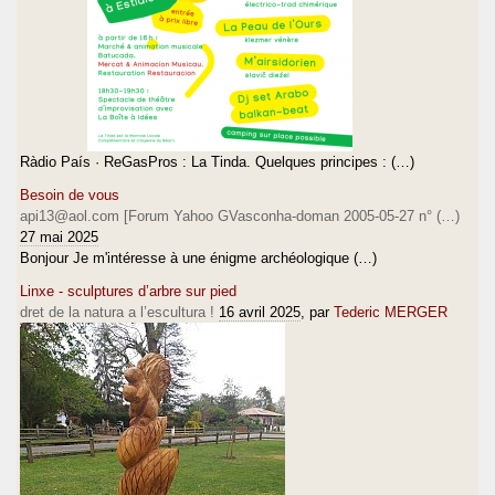
Ràdio País · ReGasPros : La Tinda. Quelques principes : (…)
Besoin de vous
api13@aol.com [Forum Yahoo GVasconha-doman 2005-05-27 n° (…)
27 mai 2025
Bonjour Je m'intéresse à une énigme archéologique (…)
Linxe - sculptures d’arbre sur pied
dret de la natura a l’escultura !
16 avril 2025
, par
Tederic MERGER