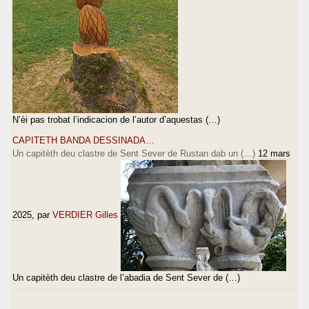
N’èi pas trobat l’indicacion de l’autor d’aquestas (…)
CAPITETH BANDA DESSINADA…
Un capitèth deu clastre de Sent Sever de Rustan dab un (…)
12 mars
2025
, par
VERDIER Gilles
Un capitèth deu clastre de l’abadia de Sent Sever de (…)