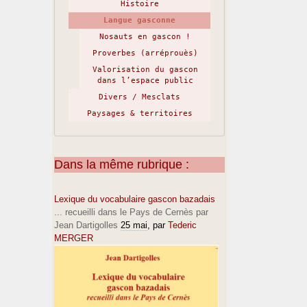
Histoire
Langue gasconne
Nosauts en gascon !
Proverbes (arréprouès)
Valorisation du gascon
dans l’espace public
Divers / Mesclats
Paysages & territoires
Dans la même rubrique :
Lexique du vocabulaire gascon bazadais
... recueilli dans le Pays de Cernès par
Jean Dartigolles
25 mai
, par
Tederic
MERGER