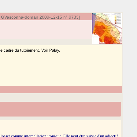
oo GVasconha-doman 2009-12-15 n° 9733]
 le cadre du tutoiement. Voir Palay.
losse) comme interpellation ironique. Elle peut être suivie d'un adjectif,