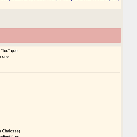
e "fou" que
e une
en Chalosse)
adjectif, en