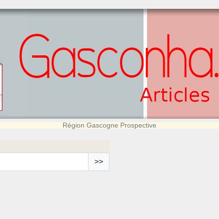
Région Gascogne Prospective
>>