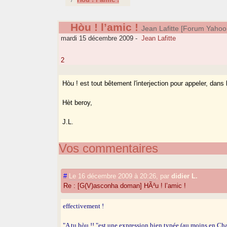
Hòu ! l’amic !
Jean Lafitte [Forum Yah
mardi 15 décembre 2009
-
Jean Lafitte
2
Hòu ! est tout bêtement l'interjection pour appeler, dans
Hèt beroy,
J.L.
Vos commentaires
#
Le 16 décembre 2009 à 20:26
,
par
didier L.
Re : [G(V)asconha doman] HÃ²u ! l’amic !
effectivement !
"A tu hòu !! "est une expression bien typée (au moins en Cha