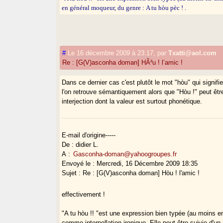
en général moqueur, du genre : A tu hòu pèc ! .
#
Le 16 décembre 2009 à 23:17
,
par
Txatti@aol.com
Re : [G(V)asconha doman] HÃ²u ! l’amic !
Dans ce dernier cas c'est plutôt le mot "hòu" qui signifi
l'on retrouve sémantiquement alors que "Hòu !" peut êtr
interjection dont la valeur est surtout phonétique.
E-mail d'origine-----
De : didier L.
A :
Gasconha-doman@yahoogroupes.fr
Envoyé le : Mercredi, 16 Décembre 2009 18:35
Sujet : Re : [G(V)asconha doman] Hòu ! l'amic !
effectivement !
"A tu hòu !! "est une expression bien typée (au moins 
comme interpellation ironique. Elle peut être suivie d'un 