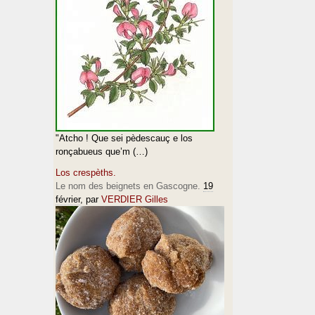
"Atcho ! Que sei pèdescauç e los
ronçabueus que’m (…)
Los crespèths.
Le nom des beignets en Gascogne.
19
février
, par
VERDIER Gilles