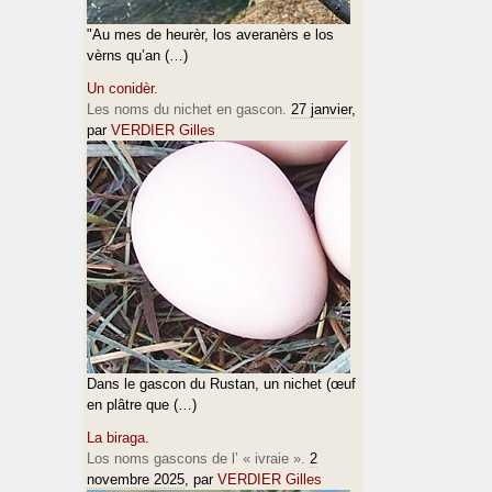
"Au mes de heurèr, los averanèrs e los
vèrns qu’an (…)
Un conidèr.
Les noms du nichet en gascon.
27 janvier
,
par
VERDIER Gilles
Dans le gascon du Rustan, un nichet (œuf
en plâtre que (…)
La biraga.
Los noms gascons de l’ « ivraie ».
2
novembre 2025
, par
VERDIER Gilles