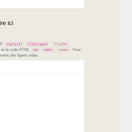
e ici
PIP
{{gras}}
{italique}
-*liste
et le code HTML
. Pour
<q>
<del>
<ins>
ement des lignes vides.